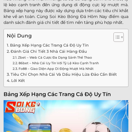
lệ kèo cạnh tranh đến ứng dụng di động cực kỳ mượt mà.
Bảng xếp hạng này được xây dựng dựa trên các tiêu chí khắt
khe về an toàn. Cùng Soi Kèo Bóng Đá Hôm Nay điểm qua
danh sách đánh giá chi tiết để tìm nền tảng phù hợp nhất.
Nội Dung
Bảng Xếp Hạng Các Trang Cá Độ Uy Tín
Đánh Giá Chi Tiết 3 Nhà Cái Hàng Đầu
Zbet – Web Cá Cược Đa Dạng Sảnh Thể Thao
86bet – Nhà Cái Uy Tín Với Tỷ Lệ Kèo Cạnh Tranh
Fo88 – Giao Diện App Di Động Mượt Mà Nhất
Tiêu Chí Chọn Nhà Cái Và Dấu Hiệu Lừa Đảo Cần Biết
Lời Kết
Bảng Xếp Hạng Các Trang Cá Độ Uy Tín