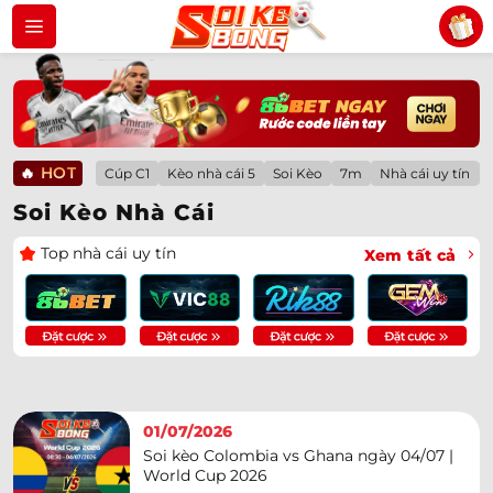
Bỏ
qua
nội
dung
🔥
HOT
Cúp C1
Kèo nhà cái 5
Soi Kèo
7m
Nhà cái uy tín
Soi Kèo Nhà Cái
Top nhà cái uy tín
Xem tất cả
01/07/2026
Soi kèo Argentina vs Cape Verde ngày
04/07 | World Cup 2026
01/07/2026
Soi kèo Colombia vs Ghana ngày 04/07 |
World Cup 2026