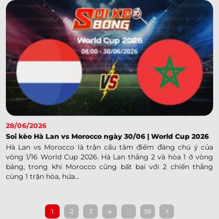
28/06/2026
Soi kèo Hà Lan vs Morocco ngày 30/06 | World Cup 2026
Hà Lan vs Morocco là trận cầu tâm điểm đáng chú ý của
vòng 1/16 World Cup 2026. Hà Lan thắng 2 và hòa 1 ở vòng
bảng, trong khi Morocco cũng bất bại với 2 chiến thắng
cùng 1 trận hòa, hứa...
1
2
3
4
…
38