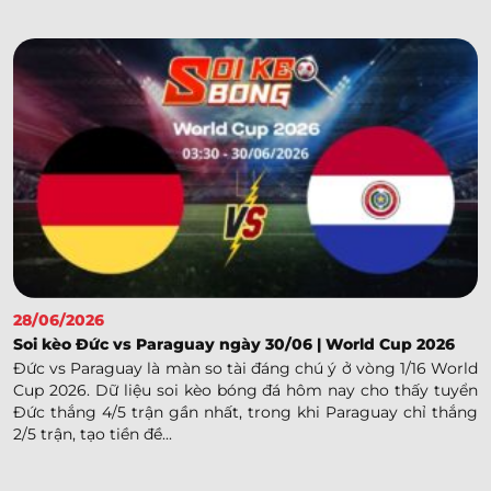
28/06/2026
Soi kèo Đức vs Paraguay ngày 30/06 | World Cup 2026
Đức vs Paraguay là màn so tài đáng chú ý ở vòng 1/16 World
Cup 2026. Dữ liệu soi kèo bóng đá hôm nay cho thấy tuyển
Đức thắng 4/5 trận gần nhất, trong khi Paraguay chỉ thắng
2/5 trận, tạo tiền đề...