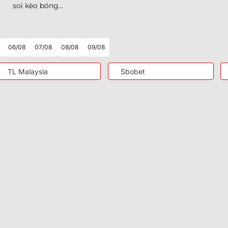
soi kèo bóng...
06/08
07/08
08/08
09/08
TL Malaysia
Sbobet