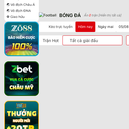
🌏️️ Vô địch Châu Á
🌏️️ Vô địch ĐNA
BÓNG ĐÁ
Ẩn
0
trận
[Hiển thị tất cả]
⚽️️️ Giao hữu
Kèo trực tuyến
Hôm nay
Ngày mai
05/08
Trận Hot
Tất cả giải đấu