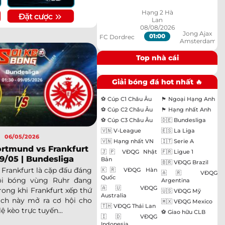
Hạng 2 Hà
Lan
08/08/2026
Jong Ajax
01:00
FC Dordrecht 90
Amsterdam
Top nhà cái
Giải bóng đá hot nhất 🔥
⚽️ Cúp C1 Châu Âu
🏴󠁧󠁢󠁥󠁮󠁧󠁿 Ngoại Hạng Anh
⚽️ Cúp C2 Châu Âu
🏴󠁧󠁢󠁥󠁮󠁧󠁿 Hạng nhất Anh
⚽️ Cúp C3 Châu Âu
🇩🇪 Bundesliga
🇻🇳 V-League
🇪🇸 La Liga
06/05/2026
🇻🇳 Hạng nhất VN
🇮🇹 Serie A
ortmund vs Frankfurt
🇯🇵 VĐQG Nhật
🇫🇷 Ligue 1
9/05 | Bundesliga
Bản
🇧🇷 VĐQG Brazil
Frankfurt là cặp đấu đáng
🇰🇷 VĐQG Hàn
🇦🇷 VĐQG
Quốc
ội bóng vùng Ruhr đang
Argentina
🇦🇺 VĐQG
rong khi Frankfurt xếp thứ
🇺🇸 VĐQG Mỹ
Australia
ách này mở ra cơ hội cho
🇲🇽 VĐQG Mexico
🇹🇭 VĐQG Thái Lan
lệ kèo trực tuyến...
⚽️ Giao hữu CLB
🇮🇩 VĐQG
Indonesia