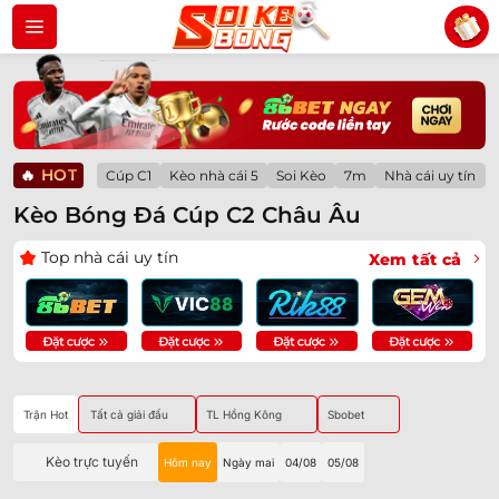
Bỏ
qua
nội
dung
🔥
HOT
Cúp C1
Kèo nhà cái 5
Soi Kèo
7m
Nhà cái uy tín
Kèo Bóng Đá Cúp C2 Châu Âu
Top nhà cái uy tín
Xem tất cả
Trận Hot
Tất cả giải đấu
TL Hồng Kông
Sbobet
Kèo trực tuyến
Hôm nay
Ngày mai
04/08
05/08