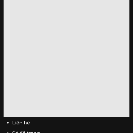
Chủ đề HOT
Kèo nhà cái
Tỷ lệ kèo
Kèo phạt góc
Kèo thẻ phạt
Kèo bóng rung
Về chúng tôi
Giới thiệu
Chính sách bảo mật
Điều khoản sử dụng
Liên hệ