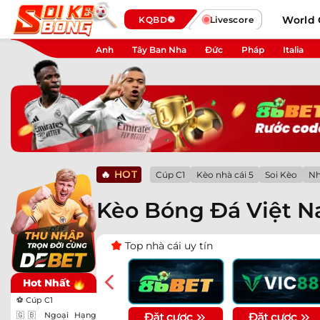
Bỏ
World 
KQBD
Livescore
qua
nội
Anh
Tây Ban Nha
Đức
Pháp
Italia
dung
🔥
HOT
Cúp C1
Kèo nhà cái 5
Soi Kèo
Nh
Kèo Bóng Đá Việt 
Top nhà cái uy tín
Hot Nhất
⚽ Cúp C1
🇬🇧 Ngoại Hạng