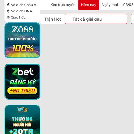
Kèo trực tuyến
Hôm nay
Ngày mai
03/08
🌏️️ Vô địch Châu Á
🌏️️ Vô địch ĐNA
⚽️️️ Giao hữu
Trận Hot
Tất cả giải đấu