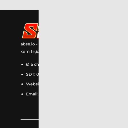
abse.io
- Chuyên trang kết quả bóng đá, lịch thi đấu,
xem trực tuyến các trận đấu cực nhanh và chính xác
Địa chỉ: 168 Minh Khai, Hai Bà Trưng, Hà Nội
SĐT: 0356 297 227
Website: https://abse.io
Email:
support@abse.io