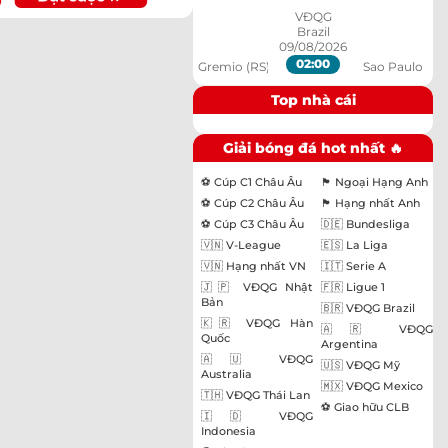
VĐQG
Brazil
09/08/2026
02:00
Gremio (RS)
Sao Paulo
Top nhà cái
Giải bóng đá hot nhất 🔥
⚽️ Cúp C1 Châu Âu
🏴󠁧󠁢󠁥󠁮󠁧󠁿 Ngoại Hạng Anh
⚽️ Cúp C2 Châu Âu
🏴󠁧󠁢󠁥󠁮󠁧󠁿 Hạng nhất Anh
⚽️ Cúp C3 Châu Âu
🇩🇪 Bundesliga
🇻🇳 V-League
🇪🇸 La Liga
🇻🇳 Hạng nhất VN
🇮🇹 Serie A
🇯🇵 VĐQG Nhật
🇫🇷 Ligue 1
Bản
🇧🇷 VĐQG Brazil
🇰🇷 VĐQG Hàn
🇦🇷 VĐQG
Quốc
Argentina
🇦🇺 VĐQG
🇺🇸 VĐQG Mỹ
Australia
🇲🇽 VĐQG Mexico
🇹🇭 VĐQG Thái Lan
⚽️ Giao hữu CLB
🇮🇩 VĐQG
Indonesia