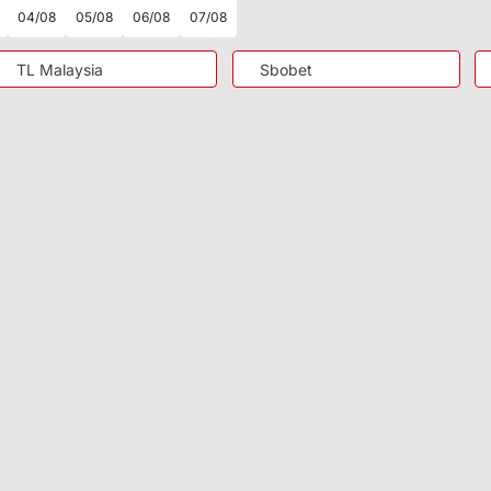
04/08
05/08
06/08
07/08
TL Malaysia
Sbobet