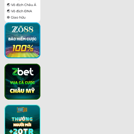
🌏️️ Vô địch Châu Á
🌏️️ Vô địch ĐNA
⚽️️️ Giao hữu