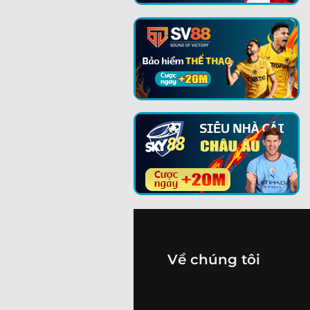
Về chúng tôi
ề chúng tôi