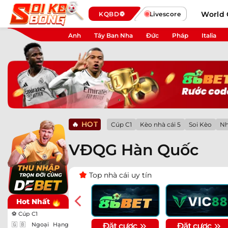
Bỏ
World 
KQBD
Livescore
qua
nội
Anh
Tây Ban Nha
Đức
Pháp
Italia
dung
🔥
HOT
Cúp C1
Kèo nhà cái 5
Soi Kèo
Nh
VĐQG Hàn Quốc
Top nhà cái uy tín
Hot Nhất
⚽ Cúp C1
🇬🇧 Ngoại Hạng