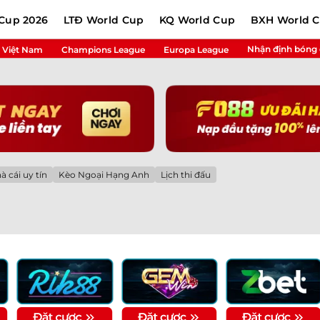
Cup 2026
LTĐ World Cup
KQ World Cup
BXH World 
Nhận định bóng
Việt Nam
Champions League
Europa League
à cái uy tín
Kèo Ngoại Hạng Anh
Lịch thi đấu