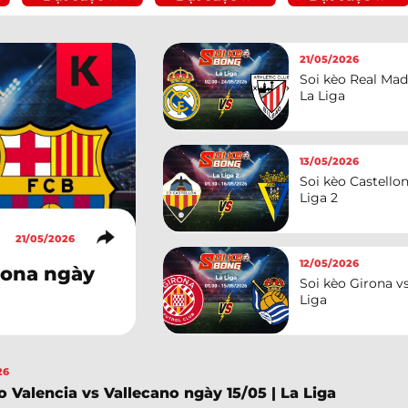
21/05/2026
Soi kèo Real Mad
La Liga
13/05/2026
Soi kèo Castellon
Liga 2
21/05/2026
12/05/2026
lona ngày
Soi kèo Girona v
Liga
26
o Valencia vs Vallecano ngày 15/05 | La Liga