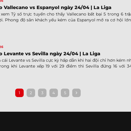
26
o Vallecano vs Espanyol ngày 24/04 | La Liga
xem Tỷ số trực tuyến cho thấy Vallecano bất bại 5 trong 6 trận
lợi. Phong độ sân khách yếu kém của Espanyol mở ra cơ hội lớn
26
o Levante vs Sevilla ngày 24/04 | La Liga
cái Levante vs Sevilla cực kỳ hấp dẫn khi hai đội chỉ hơn kém
rong khi Levante xếp 19 với 29 điểm thì Sevilla đứng 16 với 3
1
2
3
4
5