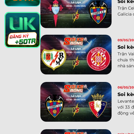
Soi kè
Trận Ce
Galicia
09/05/2
Soi kè
Trận Va
chưa th
nhà sáng
06/05/2
Soi kè
Levante
với 33 
động về 