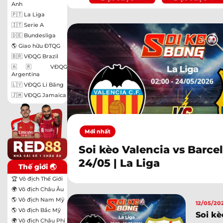
Anh
🇵🇹 La Liga
🇮🇹 Serie A
🇩🇪 Bundesliga
🌎 Giao hữu ĐTQG
🇧🇷 VĐQG Brazil
🇦🇷 VĐQG
Argentina
🇱🇾 VĐQG Li Băng
🇯🇲 VĐQG Jamaica
Soi kèo Valencia vs Barce
24/05 | La Liga
Thế giới 🌏
🏆 Vô địch Thế Giới
🌍️ Vô địch Châu Âu
🌎️️ Vô địch Nam Mỹ
12/05/20
🌎️ Vô địch Bắc Mỹ
Soi kè
🌍️️ Vô địch Châu Phi