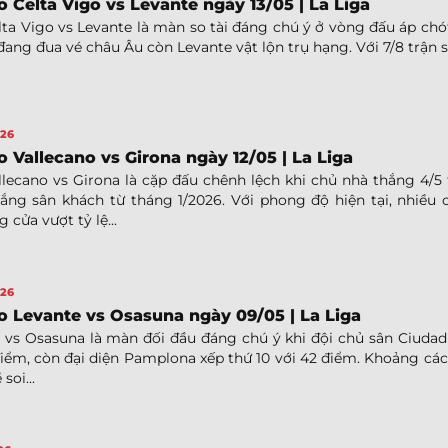
o Celta Vigo vs Levante ngày 13/05 | La Liga
lta Vigo vs Levante là màn so tài đáng chú ý ở vòng đấu áp chó
 đang đua vé châu Âu còn Levante vật lộn trụ hạng. Với 7/8 trận s
026
o Vallecano vs Girona ngày 12/05 | La Liga
llecano vs Girona là cặp đấu chênh lệch khi chủ nhà thắng 4/5
ắng sân khách từ tháng 1/2026. Với phong độ hiện tại, nhiều
 cửa vượt tỷ lệ...
026
o Levante vs Osasuna ngày 09/05 | La Liga
 vs Osasuna là màn đối đầu đáng chú ý khi đội chủ sân Ciudad
điểm, còn đại diện Pamplona xếp thứ 10 với 42 điểm. Khoảng các
soi...