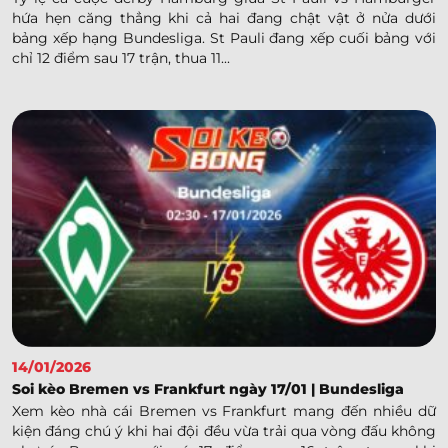
hứa hẹn căng thẳng khi cả hai đang chật vật ở nửa dưới
bảng xếp hạng Bundesliga. St Pauli đang xếp cuối bảng với
chỉ 12 điểm sau 17 trận, thua 11...
14/01/2026
Soi kèo Bremen vs Frankfurt ngày 17/01 | Bundesliga
Xem kèo nhà cái Bremen vs Frankfurt mang đến nhiều dữ
kiện đáng chú ý khi hai đội đều vừa trải qua vòng đấu không