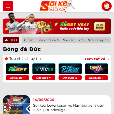
Bỏ
qua
nội
dung
🔥
HOT
Cúp C1
Kèo nhà cái 5
Soi Kèo
7m
Nhà cái uy tín
Bóng đá Đức
Top nhà cái uy tín
Xem tất cả
14/05/2026
Soi kèo Frankfurt vs Stuttgart ngày
16/05 | Bundesliga
14/05/2026
Soi kèo Leverkusen vs Hamburger ngày
16/05 | Bundesliga