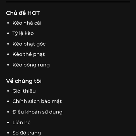
Chủ đề HOT
Kèo nhà cái
Tỷ lệ kèo
Kèo phạt góc
Kèo thẻ phạt
Kèo bóng rung
Về chúng tôi
Giới thiệu
Chính sách bảo mật
Điều khoản sử dụng
Liên hệ
Sơ đồ trang