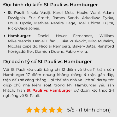
Đội hình dự kiến St Pauli vs Hamburger
St Pauli
: Nikola Vasilj, Karol Mets, Hauke Wahl, Adam
Dzwigala, Eric Smith, James Sands, Arkadiusz Pyrka,
Louis Oppie, Mathias Pereira Lage, Joel Chima Fujita,
Ricky-Jade Jones.
Hamburger
: Daniel Heuer Fernandes, William
Mikelbrencis, Daniel Elfadli, Luka Vuskovic, Miro Muheim,
Nicolás Capaldo, Nicolai Remberg, Bakery Jatta, Ransford
Königsdörffer, Damion Downs, Fábio Vieira.
Dự đoán tỷ số St Pauli vs Hamburger
Với St Pauli xếp cuối bảng chỉ 12 điểm và thua 11 trận, còn
Hamburger 17 điểm nhưng không thắng 4 trận gần đây,
trận đấu sẽ căng thẳng. Lợi thế sân nhà và lịch sử derby tốt
giúp chủ nhà kiểm soát, trong khi Hamburger yếu sân
khách. Trận
St Pauli vs Hamburger
dự đoán kết thúc 2-1
nghiêng về St Pauli.
5/5 - (1 bình chọn)