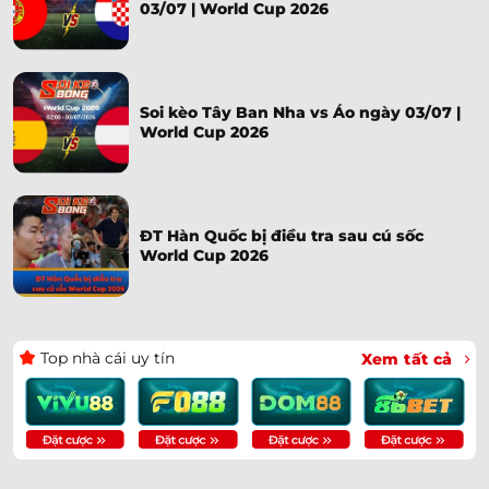
03/07 | World Cup 2026
Soi kèo Tây Ban Nha vs Áo ngày 03/07 |
World Cup 2026
ĐT Hàn Quốc bị điều tra sau cú sốc
World Cup 2026
Top nhà cái uy tín
Xem tất cả