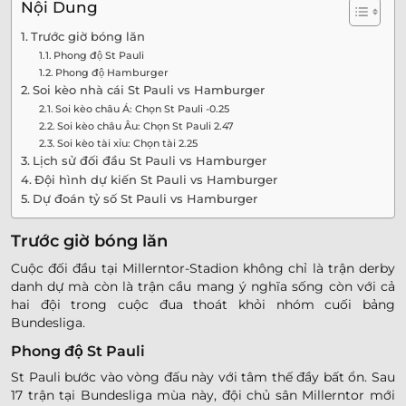
Nội Dung
Trước giờ bóng lăn
Phong độ St Pauli
Phong độ Hamburger
Soi kèo nhà cái St Pauli vs Hamburger
Soi kèo châu Á: Chọn St Pauli -0.25
Soi kèo châu Âu: Chọn St Pauli 2.47
Soi kèo tài xỉu: Chọn tài 2.25
Lịch sử đối đầu St Pauli vs Hamburger
Đội hình dự kiến St Pauli vs Hamburger
Dự đoán tỷ số St Pauli vs Hamburger
Trước giờ bóng lăn
Cuộc đối đầu tại Millerntor-Stadion không chỉ là trận derby
danh dự mà còn là trận cầu mang ý nghĩa sống còn với cả
hai đội trong cuộc đua thoát khỏi nhóm cuối bảng
Bundesliga.
Phong độ St Pauli
St Pauli bước vào vòng đấu này với tâm thế đầy bất ổn. Sau
17 trận tại Bundesliga mùa này, đội chủ sân Millerntor mới