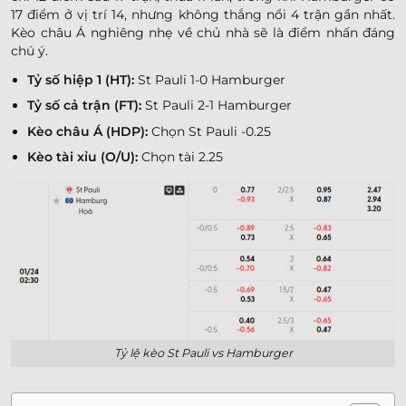
17 điểm ở vị trí 14, nhưng không thắng nổi 4 trận gần nhất.
Kèo châu Á nghiêng nhẹ về chủ nhà sẽ là điểm nhấn đáng
chú ý.
Tỷ số hiệp 1 (HT):
St Pauli 1-0
Hamburger
Tỷ số cả trận (FT):
St Pauli 2-1
Hamburger
Kèo châu Á (HDP):
Chọn St Pauli -0.25
Kèo tài xỉu (O/U):
Chọn tài 2.25
Tỷ lệ kèo St Pauli vs Hamburger