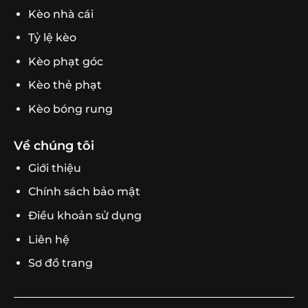
Kèo nhà cái
Tỷ lệ kèo
Kèo phạt góc
Kèo thẻ phạt
Kèo bóng rung
Về chúng tôi
Giới thiệu
Chính sách bảo mật
Điều khoản sử dụng
Liên hệ
Sơ đồ trang