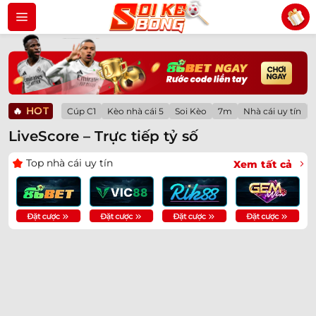
Bỏ
qua
nội
dung
🔥
HOT
Cúp C1
Kèo nhà cái 5
Soi Kèo
7m
Nhà cái uy tín
LiveScore – Trực tiếp tỷ số
Top nhà cái uy tín
Xem tất cả