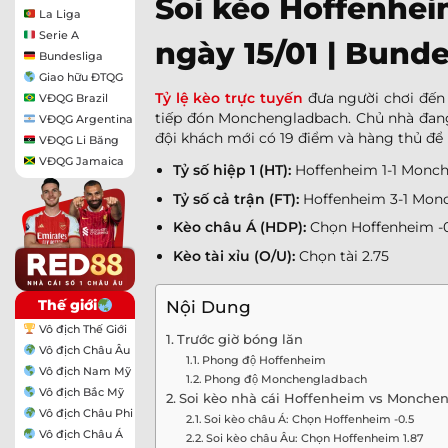
Soi kèo Hoffenhe
La Liga
Serie A
ngày 15/01 | Bunde
Bundesliga
Giao hữu ĐTQG
Tỷ lệ kèo trực tuyến
đưa người chơi đến 
VĐQG Brazil
tiếp đón Monchengladbach. Chủ nhà đang 
VĐQG Argentina
đội khách mới có 19 điểm và hàng thủ để l
VĐQG Li Băng
VĐQG Jamaica
Tỷ số hiệp 1 (HT):
Hoffenheim 1-1
Monch
Tỷ số cả trận (FT):
Hoffenheim 3-1
Monc
Kèo châu Á (HDP):
Chọn Hoffenheim -0
Kèo tài xỉu (O/U):
Chọn tài 2.75
Thế giới
Nội Dung
Vô địch Thế Giới
Trước giờ bóng lăn
Vô địch Châu Âu
Phong độ Hoffenheim
Vô địch Nam Mỹ
Phong độ Monchengladbach
Vô địch Bắc Mỹ
Soi kèo nhà cái Hoffenheim vs Monche
Vô địch Châu Phi
Soi kèo châu Á: Chọn Hoffenheim -0.5
Vô địch Châu Á
Soi kèo châu Âu: Chọn Hoffenheim 1.87