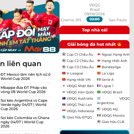
VĐQG
Brazil
09/08/2026
02:00
Gremio (RS)
Sao Paulo
Top nhà cái
Giải bóng đá hot nhất
Cúp C1 Châu Âu
Ngoại Hạng Anh
Cúp C2 Châu Âu
Hạng nhất Anh
in liên quan
Cúp C3 Châu Âu
Bundesliga
V-League
La Liga
ĐT Mexico làm nên lịch sử ở
World Cup 2026
Hạng nhất VN
Serie A
VĐQG Nhật Bản
Ligue 1
Mbappe đưa ĐT Pháp vào
vòng 1/8 World Cup 2026
VĐQG Hàn Quốc
VĐQG Brazil
VĐQG Australia
VĐQG
Soi kèo Argentina vs Cape
Argentina
Verde ngày 04/07 | World
VĐQG Thái Lan
Cup 2026
VĐQG Mỹ
VĐQG Indonesia
VĐQG Mexico
Giao hữu ĐTQG
Soi kèo Colombia vs Ghana
Giao hữu CLB
ngày 04/07 | World Cup
2026