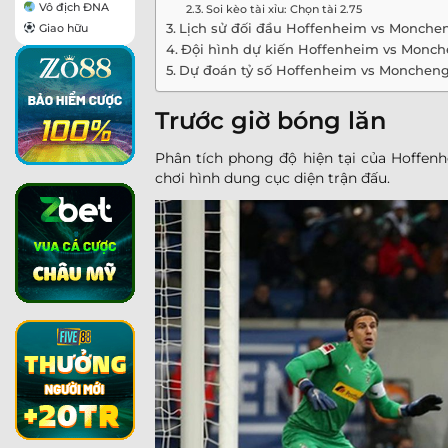
Vô địch ĐNA
Soi kèo tài xỉu: Chọn tài 2.75
Lịch sử đối đầu Hoffenheim vs Monche
Giao hữu
Đội hình dự kiến Hoffenheim vs Monc
Dự đoán tỷ số Hoffenheim vs Monchen
Trước giờ bóng lăn
Phân tích phong độ hiện tại của Hoffen
chơi hình dung cục diện trận đấu.