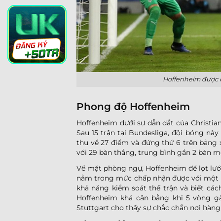
Hoffenheim được 
Phong độ Hoffenheim
Hoffenheim dưới sự dẫn dắt của Christian
Sau 15 trận tại Bundesliga, đội bóng này 
thu về 27 điểm và đứng thứ 6 trên bảng
với 29 bàn thắng, trung bình gần 2 bàn mỗ
Về mặt phòng ngự, Hoffenheim để lọt lướ
nằm trong mức chấp nhận được với một độ
khả năng kiểm soát thế trận và biết các
Hoffenheim khá cân bằng khi 5 vòng gần
Stuttgart cho thấy sự chắc chắn nơi hàng