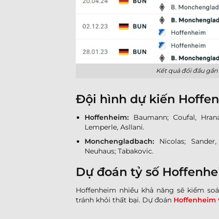
Kết quả đối đầu gầ
Đội hình dự kiến Hoff
Hoffenheim:
Baumann; Coufal, Hrana
Lemperle, Asllani.
Monchengladbach:
Nicolas; Sander, 
Neuhaus; Tabakovic.
Dự đoán tỷ số Hoffenh
Hoffenheim nhiều khả năng sẽ kiểm soá
tránh khỏi thất bại. Dự đoán
Hoffenheim