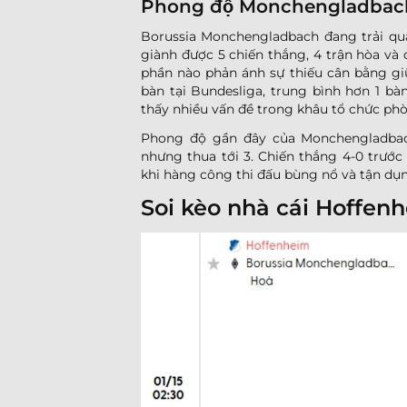
Phong độ Monchengladbac
Borussia Monchengladbach đang trải qua
giành được 5 chiến thắng, 4 trận hòa và để
phần nào phản ánh sự thiếu cân bằng g
bàn tại Bundesliga, trung bình hơn 1 bàn
thấy nhiều vấn đề trong khâu tổ chức ph
Phong độ gần đây của Monchengladbach
nhưng thua tới 3. Chiến thắng 4-0 trướ
khi hàng công thi đấu bùng nổ và tận dụn
Soi kèo nhà cái Hoffe