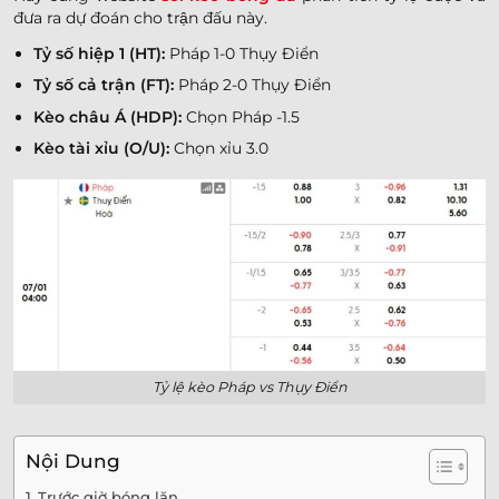
đưa ra dự đoán cho trận đấu này.
Tỷ số hiệp 1 (HT):
Pháp 1-0
Thụy Điển
Tỷ số cả trận (FT):
Pháp 2-0
Thụy Điển
Kèo châu Á (HDP):
Chọn Pháp -1.5
Kèo tài xỉu (O/U):
Chọn xỉu 3.0
Tỷ lệ kèo Pháp vs Thụy Điển
Nội Dung
Trước giờ bóng lăn