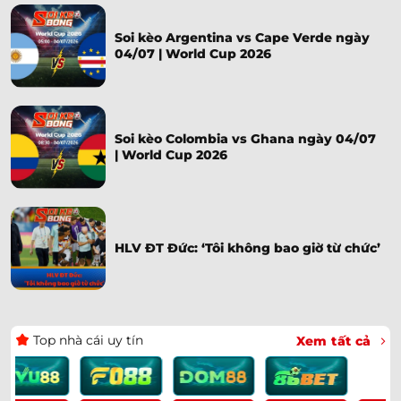
Soi kèo Argentina vs Cape Verde ngày
04/07 | World Cup 2026
Soi kèo Colombia vs Ghana ngày 04/07
| World Cup 2026
HLV ĐT Đức: ‘Tôi không bao giờ từ chức’
Top nhà cái uy tín
Xem tất cả