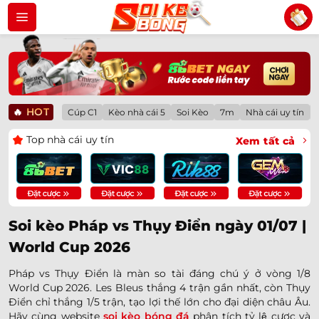
Bỏ
qua
nội
dung
🔥
HOT
Cúp C1
Kèo nhà cái 5
Soi Kèo
7m
Nhà cái uy tín
Top nhà cái uy tín
Xem tất cả
Soi kèo Pháp vs Thụy Điển ngày 01/07 |
World Cup 2026
Pháp vs Thụy Điển là màn so tài đáng chú ý ở vòng 1/8
World Cup 2026. Les Bleus thắng 4 trận gần nhất, còn Thụy
Điển chỉ thắng 1/5 trận, tạo lợi thế lớn cho đại diện châu Âu.
Hãy cùng website
soi kèo bóng đá
phân tích tỷ lệ cược và