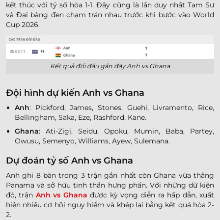
kết thúc với tỷ số hòa 1-1. Đây cũng là lần duy nhất Tam Sư
và Đại bàng đen chạm trán nhau trước khi bước vào World
Cup 2026.
Kết quả đối đầu gần đây Anh vs Ghana
Đội hình dự kiến Anh vs Ghana
Anh
: Pickford, James, Stones, Guehi, Livramento, Rice,
Bellingham, Saka, Eze, Rashford, Kane.
Ghana
: Ati-Zigi, Seidu, Opoku, Mumin, Baba, Partey,
Owusu, Semenyo, Williams, Ayew, Sulemana.
Dự đoán tỷ số Anh vs Ghana
Anh ghi 8 bàn trong 3 trận gần nhất còn Ghana vừa thắng
Panama và sở hữu tinh thần hưng phấn. Với những dữ kiện
đó, trận
Anh vs Ghana
được kỳ vọng diễn ra hấp dẫn, xuất
hiện nhiều cơ hội nguy hiểm và khép lại bằng kết quả hòa 2-
2.