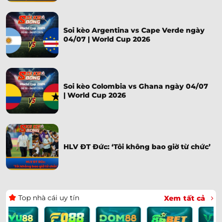
Soi kèo Argentina vs Cape Verde ngày
04/07 | World Cup 2026
Soi kèo Colombia vs Ghana ngày 04/07
| World Cup 2026
HLV ĐT Đức: ‘Tôi không bao giờ từ chức’
Top nhà cái uy tín
Xem tất cả