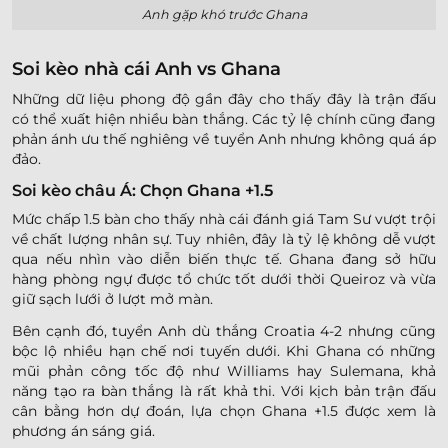
Anh gặp khó trước Ghana
Soi kèo nhà cái Anh vs Ghana
Những dữ liệu phong độ gần đây cho thấy đây là trận đấu
có thể xuất hiện nhiều bàn thắng. Các tỷ lệ chính cũng đang
phản ánh ưu thế nghiêng về tuyển Anh nhưng không quá áp
đảo.
Soi kèo châu Á: Chọn Ghana +1.5
Mức chấp 1.5 bàn cho thấy nhà cái đánh giá Tam Sư vượt trội
về chất lượng nhân sự. Tuy nhiên, đây là tỷ lệ không dễ vượt
qua nếu nhìn vào diễn biến thực tế. Ghana đang sở hữu
hàng phòng ngự được tổ chức tốt dưới thời Queiroz và vừa
giữ sạch lưới ở lượt mở màn.
Bên cạnh đó, tuyển Anh dù thắng Croatia 4-2 nhưng cũng
bộc lộ nhiều hạn chế nơi tuyến dưới. Khi Ghana có những
mũi phản công tốc độ như Williams hay Sulemana, khả
năng tạo ra bàn thắng là rất khả thi. Với kịch bản trận đấu
cân bằng hơn dự đoán, lựa chọn Ghana +1.5 được xem là
phương án sáng giá.