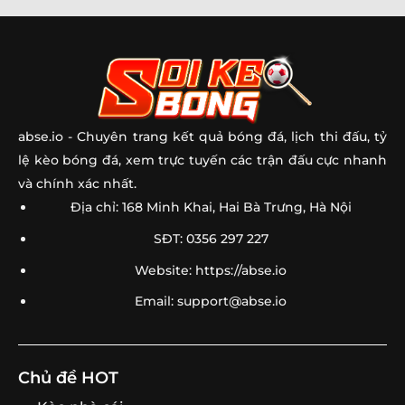
abse.io
- Chuyên trang kết quả bóng đá, lịch thi đấu, tỷ
lệ kèo bóng đá, xem trực tuyến các trận đấu cực nhanh
và chính xác nhất.
Địa chỉ: 168 Minh Khai, Hai Bà Trưng, Hà Nội
SĐT: 0356 297 227
Website: https://abse.io
Email:
support@abse.io
Chủ đề HOT