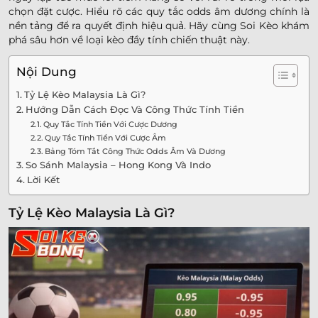
chọn đặt cược. Hiểu rõ các quy tắc odds âm dương chính là
nền tảng để ra quyết định hiệu quả. Hãy cùng Soi Kèo khám
phá sâu hơn về loại kèo đầy tính chiến thuật này.
Nội Dung
Tỷ Lệ Kèo Malaysia Là Gì?
Hướng Dẫn Cách Đọc Và Công Thức Tính Tiền
Quy Tắc Tính Tiền Với Cược Dương
Quy Tắc Tính Tiền Với Cược Âm
Bảng Tóm Tắt Công Thức Odds Âm Và Dương
So Sánh Malaysia – Hong Kong Và Indo
Lời Kết
Tỷ Lệ Kèo Malaysia Là Gì?