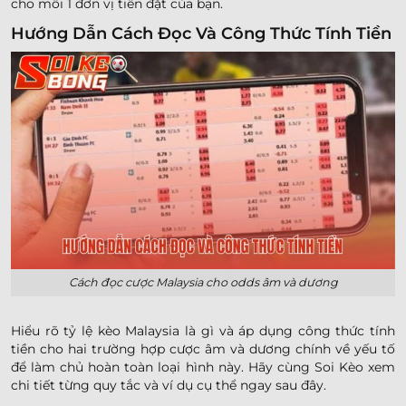
cho mỗi 1 đơn vị tiền đặt của bạn.
Hướng Dẫn Cách Đọc Và Công Thức Tính Tiền
Cách đọc cược Malaysia cho odds âm và dương
Hiểu rõ tỷ lệ kèo Malaysia là gì và áp dụng công thức tính
tiền cho hai trường hợp cược âm và dương chính về yếu tố
để làm chủ hoàn toàn loại hình này. Hãy cùng Soi Kèo xem
chi tiết từng quy tắc và ví dụ cụ thể ngay sau đây.