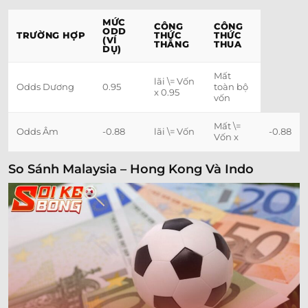
MỨC
CÔNG
CÔNG
ODD
TRƯỜNG HỢP
THỨC
THỨC
(VÍ
THẮNG
THUA
DỤ)
Mất
lãi \= Vốn
Odds Dương
0.95
toàn bộ
x 0.95
vốn
Mất \=
Odds Âm
-0.88
lãi \= Vốn
-0.88
Vốn x
So Sánh Malaysia – Hong Kong Và Indo