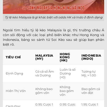
Tỷ lệ kèo Malaysia là gì khác biệt với odds HK và Indo ở định dạng
Ngoài tìm hiểu tỷ lệ kèo Malaysia là gì, thị trường châu Á
còn sôi động với các loại phổ biến khác như Hong Kong và
Indonesia, bảng so sánh từ Soi Kèo sau sẽ giúp bạn phân
biệt rõ.
HONG
MALAYSIA
INDONESIA
TIÊU CHÍ
KONG
(MY)
(INDO)
(HK)
Luôn là số
Có cả số Âm
Tương tự
Định Dạng
Dương
và Dương
Mỹ, > 1.00
(>0)
Không
Không bao
Bao gồm cả
Hiển Thị Vốn
bao gồm
gồm vốn
vốn đặt
vốn
0.95: Cược 1
0.95: Cược
1.95: Cược 1
Cách Đọc