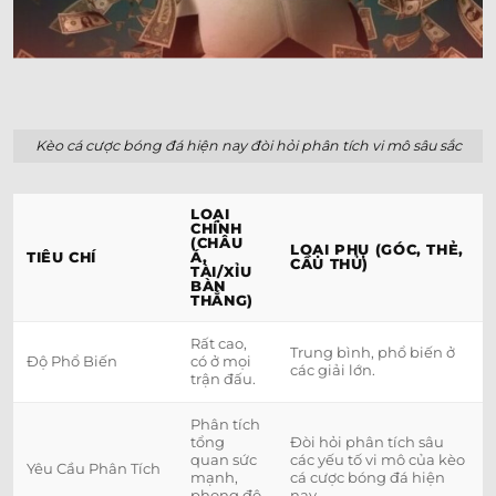
Kèo cá cược bóng đá hiện nay đòi hỏi phân tích vi mô sâu sắc
LOẠI
CHÍNH
(CHÂU
LOẠI PHỤ (GÓC, THẺ,
TIÊU CHÍ
Á,
CẦU THỦ)
TÀI/XỈU
BÀN
THẮNG)
Rất cao,
Trung bình, phổ biến ở
Độ Phổ Biến
có ở mọi
các giải lớn.
trận đấu.
Phân tích
tổng
Đòi hỏi phân tích sâu
quan sức
các yếu tố vi mô của kèo
Yêu Cầu Phân Tích
mạnh,
cá cược bóng đá hiện
phong độ
nay