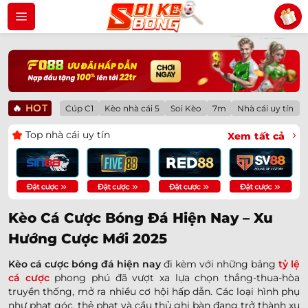
Bỏ
qua
nội
dung
🔥
HOT
Cúp C1
Kèo nhà cái 5
Soi Kèo
7m
Nhà cái uy tín
Top nhà cái uy tín
Xem tất cả
Kèo Cá Cược Bóng Đá Hiện Nay – Xu
Hướng Cược Mới 2025
Kèo cá cược bóng đá hiện nay
đi kèm với những bảng
tỷ lệ
cá cược
phong phú đã vượt xa lựa chọn thắng-thua-hòa
truyền thống, mở ra nhiều cơ hội hấp dẫn. Các loại hình phụ
như phạt góc, thẻ phạt và cầu thủ ghi bàn đang trở thành xu