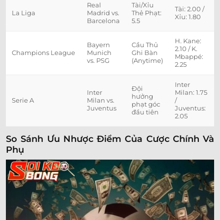
Real
Tài/Xỉu
Tài: 2.00 /
La Liga
Madrid vs.
Thẻ Phạt:
Xỉu: 1.80
Barcelona
5.5
H. Kane:
Bayern
Cầu Thủ
2.10 / K.
Champions League
Munich
Ghi Bàn
Mbappé:
vs. PSG
(Anytime)
2.25
Inter
Đội
Inter
Milan: 1.75
hưởng
Serie A
Milan vs.
/
phạt góc
Juventus
Juventus:
đầu tiên
2.05
So Sánh Ưu Nhược Điểm Của Cược Chính Và
Phụ