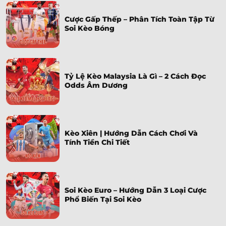
Cược Gấp Thếp – Phân Tích Toàn Tập Từ
Soi Kèo Bóng
Tỷ Lệ Kèo Malaysia Là Gì – 2 Cách Đọc
Odds Âm Dương
Kèo Xiên | Hướng Dẫn Cách Chơi Và
Tính Tiền Chi Tiết
Soi Kèo Euro – Hướng Dẫn 3 Loại Cược
Phổ Biến Tại Soi Kèo