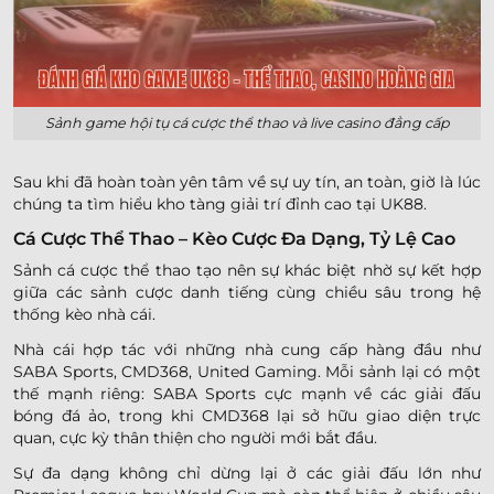
Sảnh game hội tụ cá cược thể thao và live casino đẳng cấp
Sau khi đã hoàn toàn yên tâm về sự uy tín, an toàn, giờ là lúc
chúng ta tìm hiểu kho tàng giải trí đỉnh cao tại UK88.
Cá Cược Thể Thao – Kèo Cược Đa Dạng, Tỷ Lệ Cao
Sảnh cá cược thể thao tạo nên sự khác biệt nhờ sự kết hợp
giữa các sảnh cược danh tiếng cùng chiều sâu trong hệ
thống kèo nhà cái.
Nhà cái hợp tác với những nhà cung cấp hàng đầu như
SABA Sports, CMD368, United Gaming. Mỗi sảnh lại có một
thế mạnh riêng: SABA Sports cực mạnh về các giải đấu
bóng đá ảo, trong khi CMD368 lại sở hữu giao diện trực
quan, cực kỳ thân thiện cho người mới bắt đầu.
Sự đa dạng không chỉ dừng lại ở các giải đấu lớn như