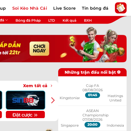
Cup
Soi Kèo Nhà Cái
Live Score
Tin bóng đá
 đá
Bóng đá Pháp
LTD
Kết quả
BXH
Những trận đấu nổi bật ⚽️
Xem tất cả
Cúp FA
08/08/2026
01:45
Hastings
Kingstonian
United
ASEAN
Championship
07/08/2026
20:00
Singapore
Indonesia