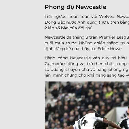
Phong độ Newcastle
Trái ngược hoàn toàn với Wolves, Newca
Đông Bắc nước Anh đứng thứ 6 trên bảng
2 lần số bàn của đối thủ.
Newcastle đã thắng 3 trận Premier League
cuối mùa trước. Những chiến thắng trước
định đáng kể của thầy trò Eddie Howe.
Hàng công Newcastle vẫn duy trì hiệu 
Guimarães đóng vai trò then chốt trong vi
số đường chuyền phá vỡ hàng phòng ngự
lần, minh chứng cho khả năng sáng tạo vư