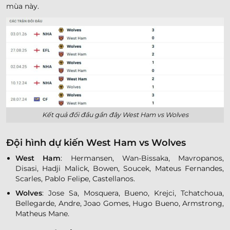
mùa này.
Kết quả đối đầu gần đây West Ham vs Wolves
Đội hình dự kiến West Ham vs Wolves
West Ham
: Hermansen, Wan-Bissaka, Mavropanos,
Disasi, Hadji Malick, Bowen, Soucek, Mateus Fernandes,
Scarles, Pablo Felipe, Castellanos.
Wolves
: Jose Sa, Mosquera, Bueno, Krejci, Tchatchoua,
Bellegarde, Andre, Joao Gomes, Hugo Bueno, Armstrong,
Matheus Mane.