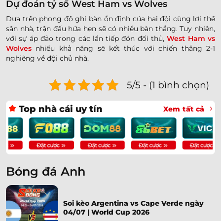
Dự đoán tỷ số West Ham vs Wolves
Dựa trên phong độ ghi bàn ổn định của hai đội cùng lợi thế
sân nhà, trận đấu hứa hẹn sẽ có nhiều bàn thắng. Tuy nhiên,
với sự áp đảo trong các lần tiếp đón đối thủ,
West Ham vs
Wolves
nhiều khả năng sẽ kết thúc với chiến thắng 2-1
nghiêng về đội chủ nhà.
5/5 - (1 bình chọn)
Top nhà cái uy tín
Xem tất cả
Bóng đá Anh
Soi kèo Argentina vs Cape Verde ngày
04/07 | World Cup 2026