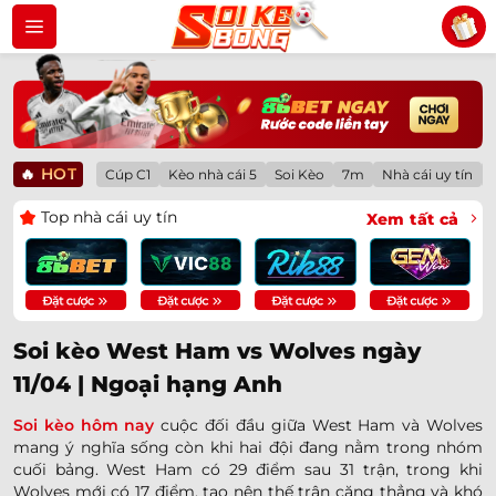
Bỏ
qua
nội
dung
🔥
HOT
Cúp C1
Kèo nhà cái 5
Soi Kèo
7m
Nhà cái uy tín
Top nhà cái uy tín
Xem tất cả
Soi kèo West Ham vs Wolves ngày
11/04 | Ngoại hạng Anh
Soi kèo hôm nay
cuộc đối đầu giữa West Ham và Wolves
mang ý nghĩa sống còn khi hai đội đang nằm trong nhóm
cuối bảng. West Ham có 29 điểm sau 31 trận, trong khi
Wolves mới có 17 điểm, tạo nên thế trận căng thẳng và khó