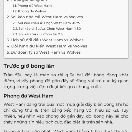
Phong độ West Ham
Phong độ Wolves
Soi kèo nhà cái West Ham vs Wolves
Soi kèo châu Á: Chọn West Ham -0.75
Soi kèo châu Âu: Chọn West Ham 1.80
Soi kèo tài xỉu: Chọn tài 2.5
Lịch sử đối đầu West Ham vs Wolves
Đội hình dự kiến West Ham vs Wolves
Dự đoán tỷ số West Ham vs Wolves
Trước giờ bóng lăn
Trận đấu này là màn so tài giữa hai đội bóng đang khát
điểm, vì vậy phong độ gần đây sẽ đóng vai trò cực kỳ quan
trọng trong việc định đoạt kết quả chung cuộc.
Phong độ West Ham
West Ham đang trải qua một mùa giải đầy biến động khi họ
chỉ đứng thứ 18 trên bảng xếp hạng với hiệu số -21. Tuy
nhiên, nếu nhìn vào phong độ gần đây, đội bóng này lại cho
thấy những tín hiệu tích cực, đặc biệt là trên sân nhà.
Trong 6 trận gần nhất, West Ham thắng 1, hòa 3 và thua 2.