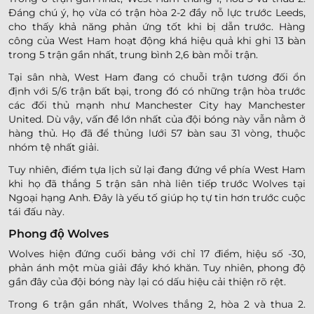
Đáng chú ý, họ vừa có trận hòa 2-2 đầy nỗ lực trước Leeds,
cho thấy khả năng phản ứng tốt khi bị dẫn trước. Hàng
công của West Ham hoạt động khá hiệu quả khi ghi 13 bàn
trong 5 trận gần nhất, trung bình 2,6 bàn mỗi trận.
Tại sân nhà, West Ham đang có chuỗi trận tương đối ổn
định với 5/6 trận bất bại, trong đó có những trận hòa trước
các đối thủ mạnh như Manchester City hay Manchester
United. Dù vậy, vấn đề lớn nhất của đội bóng này vẫn nằm ở
hàng thủ. Họ đã để thủng lưới 57 bàn sau 31 vòng, thuộc
nhóm tệ nhất giải.
Tuy nhiên, điểm tựa lịch sử lại đang đứng về phía West Ham
khi họ đã thắng 5 trận sân nhà liên tiếp trước Wolves tại
Ngoại hạng Anh. Đây là yếu tố giúp họ tự tin hơn trước cuộc
tái đấu này.
Phong độ Wolves
Wolves hiện đứng cuối bảng với chỉ 17 điểm, hiệu số -30,
phản ánh một mùa giải đầy khó khăn. Tuy nhiên, phong độ
gần đây của đội bóng này lại có dấu hiệu cải thiện rõ rệt.
Trong 6 trận gần nhất, Wolves thắng 2, hòa 2 và thua 2.