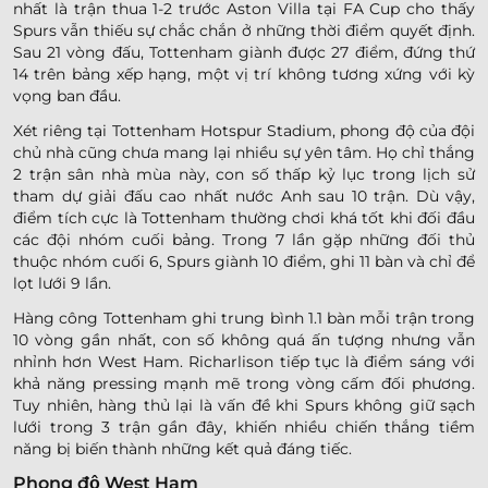
nhất là trận thua 1-2 trước Aston Villa tại FA Cup cho thấy
Spurs vẫn thiếu sự chắc chắn ở những thời điểm quyết định.
Sau 21 vòng đấu, Tottenham giành được 27 điểm, đứng thứ
14 trên bảng xếp hạng, một vị trí không tương xứng với kỳ
vọng ban đầu.
Xét riêng tại Tottenham Hotspur Stadium, phong độ của đội
chủ nhà cũng chưa mang lại nhiều sự yên tâm. Họ chỉ thắng
2 trận sân nhà mùa này, con số thấp kỷ lục trong lịch sử
tham dự giải đấu cao nhất nước Anh sau 10 trận. Dù vậy,
điểm tích cực là Tottenham thường chơi khá tốt khi đối đầu
các đội nhóm cuối bảng. Trong 7 lần gặp những đối thủ
thuộc nhóm cuối 6, Spurs giành 10 điểm, ghi 11 bàn và chỉ để
lọt lưới 9 lần.
Hàng công Tottenham ghi trung bình 1.1 bàn mỗi trận trong
10 vòng gần nhất, con số không quá ấn tượng nhưng vẫn
nhỉnh hơn West Ham. Richarlison tiếp tục là điểm sáng với
khả năng pressing mạnh mẽ trong vòng cấm đối phương.
Tuy nhiên, hàng thủ lại là vấn đề khi Spurs không giữ sạch
lưới trong 3 trận gần đây, khiến nhiều chiến thắng tiềm
năng bị biến thành những kết quả đáng tiếc.
Phong độ West Ham