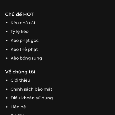
Chủ đề HOT
Kèo nhà cái
Tỷ lệ kèo
Kèo phạt góc
Kèo thẻ phạt
Kèo bóng rung
Về chúng tôi
Giới thiệu
Chính sách bảo mật
Điều khoản sử dụng
Liên hệ