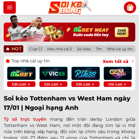
Bỏ
qua
nội
dung
🔥
HOT
Cúp C1
Kèo nhà cái 5
Soi Kèo
7m
Nhà cái uy tín
Top nhà cái uy tín
Xem tất cả
Soi kèo Tottenham vs West Ham ngày
17/01 | Ngoại hạng Anh
Tỷ số trực tuyến
mang đến trận derby London giữa
Tottenham vs West Ham, nơi một đội đang tìm lại vị thế
nửa trên bảng xếp hạng, đội còn lại chìm sâu trong khủng
hoảng. Với 27 điểm sau 21 vòng của Tottenham và chỉ 14