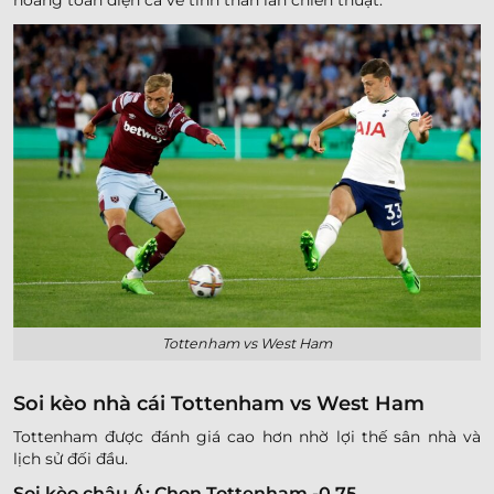
Tottenham vs West Ham
Soi kèo nhà cái Tottenham vs West Ham
Tottenham được đánh giá cao hơn nhờ lợi thế sân nhà và
lịch sử đối đầu.
Soi kèo châu Á: Chọn Tottenham -0.75