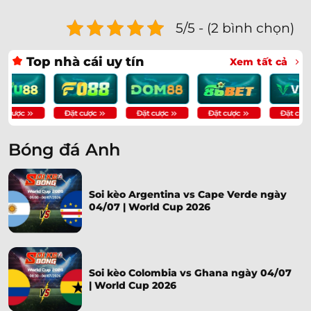
5/5 - (2 bình chọn)
Top nhà cái uy tín
Xem tất cả
Bóng đá Anh
Soi kèo Argentina vs Cape Verde ngày
04/07 | World Cup 2026
Soi kèo Colombia vs Ghana ngày 04/07
| World Cup 2026