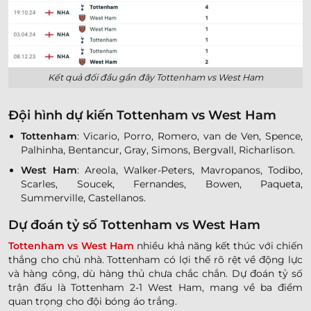
Kết quả đối đầu gần đây Tottenham vs West Ham
Đội hình dự kiến Tottenham vs West Ham
Tottenham
: Vicario, Porro, Romero, van de Ven, Spence,
Palhinha, Bentancur, Gray, Simons, Bergvall, Richarlison.
West Ham
: Areola, Walker-Peters, Mavropanos, Todibo,
Scarles, Soucek, Fernandes, Bowen, Paqueta,
Summerville, Castellanos.
Dự đoán tỷ số Tottenham vs West Ham
Tottenham vs West Ham
nhiều khả năng kết thúc với chiến
thắng cho chủ nhà. Tottenham có lợi thế rõ rệt về động lực
và hàng công, dù hàng thủ chưa chắc chắn. Dự đoán tỷ số
trận đấu là Tottenham 2-1 West Ham, mang về ba điểm
quan trọng cho đội bóng áo trắng.