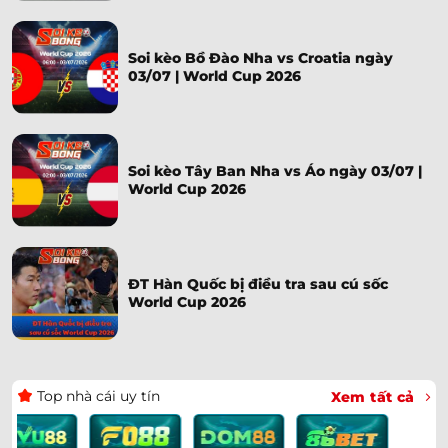
Soi kèo Bồ Đào Nha vs Croatia ngày
03/07 | World Cup 2026
Soi kèo Tây Ban Nha vs Áo ngày 03/07 |
World Cup 2026
ĐT Hàn Quốc bị điều tra sau cú sốc
World Cup 2026
Top nhà cái uy tín
Xem tất cả