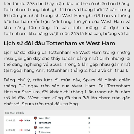
Kèo tài xỉu 2.75 cho thấy trận đấu có thể có nhiều bàn thắng.
Tottenham trung bình ghi 1.1 bàn và thủng lưới 1.7 bàn trong
10 trận gần nhất, trong khi West Ham ghi 0.9 bàn và thủng
lưới hai bàn mỗi trận. Với hàng thủ yếu của West Ham và
khả năng tấn công từ các tình huống cố định của
Tottenham, khả năng vượt mốc 2.75 là khá cao, hướng về tài.
Lịch sử đối đầu Tottenham vs West Ham
Lịch sử đối đầu giữa Tottenham và West Ham trong những
mùa giải gần đây cho thấy sự cân bằng nhất định nhưng lợi
thế đang nghiêng về Spurs. Trong 5 lần gặp nhau gần nhất
tại Ngoại hạng Anh, Tottenham thắng 2, hòa 2 và chỉ thua 1.
Đáng chú ý, trận lượt đi mùa này, Spurs đã giành chiến
thắng 3-0 ngay trên sân của West Ham. Tại Tottenham
Hotspur Stadium, đội khách chỉ thắng 1 lần trong nhiều năm
trở lại đây. West Ham cũng đã thua 7/8 lần chạm trán gần
nhất với Spurs trên mọi đấu trường.