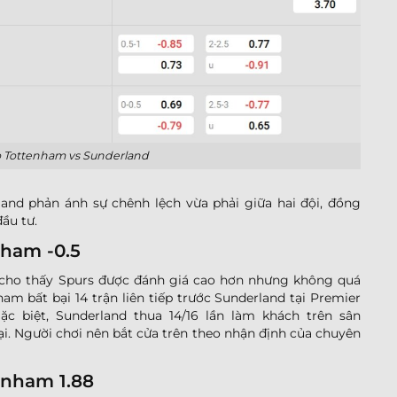
o Tottenham vs Sunderland
land phản ánh sự chênh lệch vừa phải giữa hai đội, đồng
đầu tư.
enham -0.5
, cho thấy Spurs được đánh giá cao hơn nhưng không quá
nham bất bại 14 trận liên tiếp trước Sunderland tại Premier
ặc biệt, Sunderland thua 14/16 lần làm khách trên sân
ại. Người chơi nên bắt cửa trên theo nhận định của chuyên
tenham 1.88