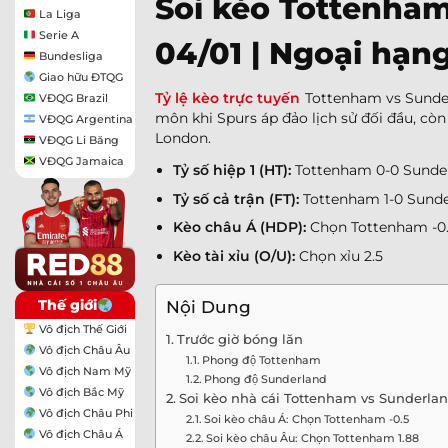
Soi kèo Tottenha
La Liga
Serie A
04/01 | Ngoại hạn
Bundesliga
Giao hữu ĐTQG
Tỷ lệ kèo trực tuyến
Tottenham vs Sunder
VĐQG Brazil
môn khi Spurs áp đảo lịch sử đối đầu, còn
VĐQG Argentina
London.
VĐQG Li Băng
VĐQG Jamaica
Tỷ số hiệp 1 (HT):
Tottenham 0-0
Sunde
Tỷ số cả trận (FT):
Tottenham 1-0
Sunde
Kèo châu Á (HDP):
Chọn Tottenham -0
Kèo tài xỉu (O/U):
Chọn xỉu 2.5
Thế giới
Nội Dung
Vô địch Thế Giới
Trước giờ bóng lăn
Vô địch Châu Âu
Phong độ Tottenham
Vô địch Nam Mỹ
Phong độ Sunderland
Vô địch Bắc Mỹ
Soi kèo nhà cái Tottenham vs Sunderla
Vô địch Châu Phi
Soi kèo châu Á: Chọn Tottenham -0.5
Vô địch Châu Á
Soi kèo châu Âu: Chọn Tottenham 1.88