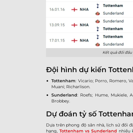
Kết quả đối đầu
Đội hình dự kiến Totte
Tottenham
: Vicario; Porro, Romero, V
Muani; Richarlison.
Sunderland
: Roefs; Hume, Mukiele, Al
Brobbey.
Dự đoán tỷ số Tottenh
Dựa trên phong độ sân nhà, lịch sử đối đ
hạng,
Tottenham vs Sunderland
nhiều k