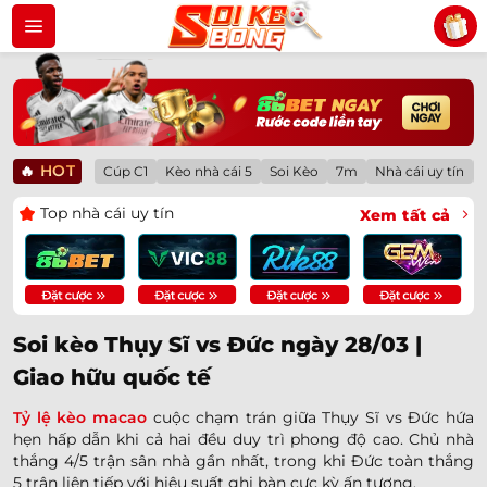
Bỏ
qua
nội
dung
🔥
HOT
Cúp C1
Kèo nhà cái 5
Soi Kèo
7m
Nhà cái uy tín
Top nhà cái uy tín
Xem tất cả
Soi kèo Thụy Sĩ vs Đức ngày 28/03 |
Giao hữu quốc tế
Tỷ lệ kèo macao
cuộc chạm trán giữa Thụy Sĩ vs Đức hứa
hẹn hấp dẫn khi cả hai đều duy trì phong độ cao. Chủ nhà
thắng 4/5 trận sân nhà gần nhất, trong khi Đức toàn thắng
5 trận liên tiếp với hiệu suất ghi bàn cực kỳ ấn tượng.