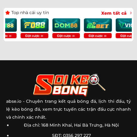
Top nhà cái uy tín
Xem tất cả
abse.io
- Chuyên trang kết quả bóng đá, lịch thi đấu, tỷ
lệ kèo bóng đá, xem trực tuyến các trận đấu cực nhanh
và chính xác nhất.
Địa chỉ: 168 Minh Khai, Hai Bà Trưng, Hà Nội
SĐT: 0356 297 227