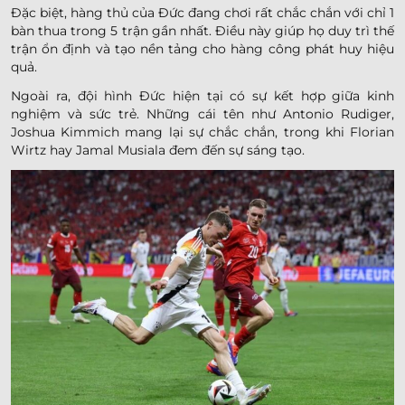
Đặc biệt, hàng thủ của Đức đang chơi rất chắc chắn với chỉ 1
bàn thua trong 5 trận gần nhất. Điều này giúp họ duy trì thế
trận ổn định và tạo nền tảng cho hàng công phát huy hiệu
quả.
Ngoài ra, đội hình Đức hiện tại có sự kết hợp giữa kinh
nghiệm và sức trẻ. Những cái tên như Antonio Rudiger,
Joshua Kimmich mang lại sự chắc chắn, trong khi Florian
Wirtz hay Jamal Musiala đem đến sự sáng tạo.