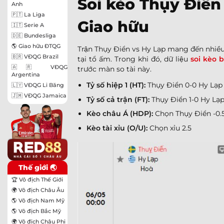
Soi kèo Thụy Điển
Anh
🇵🇹 La Liga
Giao hữu
🇮🇹 Serie A
🇩🇪 Bundesliga
🌎 Giao hữu ĐTQG
Trận Thụy Điển vs Hy Lạp mang đến nhiều
🇧🇷 VĐQG Brazil
tại tổ ấm. Trong khi đó, dữ liệu
soi kèo 
🇦🇷 VĐQG
trước màn so tài này.
Argentina
Tỷ số hiệp 1 (HT):
Thụy Điển 0-0
Hy Lạp
🇱🇾 VĐQG Li Băng
🇯🇲 VĐQG Jamaica
Tỷ số cả trận (FT):
Thụy Điển 1-0
Hy Lạ
Kèo châu Á (HDP):
Chọn Thụy Điển -0.
Kèo tài xỉu (O/U):
Chọn xỉu 2.5
Thế giới 🌏
🏆 Vô địch Thế Giới
🌍️ Vô địch Châu Âu
🌎️️ Vô địch Nam Mỹ
🌎️ Vô địch Bắc Mỹ
🌍️️ Vô địch Châu Phi