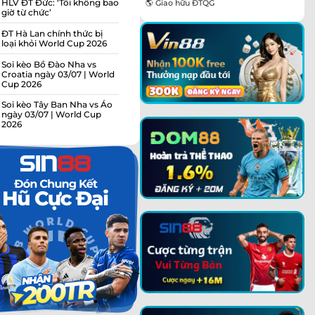
HLV ĐT Đức: ‘Tôi không bao
🌎 Giao hữu ĐTQG
giờ từ chức’
ĐT Hà Lan chính thức bị
loại khỏi World Cup 2026
Soi kèo Bồ Đào Nha vs
Croatia ngày 03/07 | World
Cup 2026
Soi kèo Tây Ban Nha vs Áo
ngày 03/07 | World Cup
2026