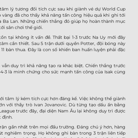
tâm lý tương đối tích cực sau khi giành vé dự World Cup
o vàng đã cho thấy khả năng tấn công hiệu quả khi ghi tới
 và Ba Lan. Những chiến thắng đó giúp họ hoàn thành mục
i sân chơi thế giới.
ồn tại không ít vấn đề. Thất bại 1-3 trước Na Uy mới đây
âm cần thiết. Sau 5 trận dưới quyền Potter, đội bóng này
 11 bàn thua. Đây là con số khiến ban huấn luyện phải đặc
 vẫn duy trì khả năng tạo ra khác biệt. Chiến thắng trước
ố 4-3 là minh chứng cho sức mạnh tấn công của Isak cùng
với tâm lý kém tích cực hơn đáng kể. Việc không thể giành
ớn với thầy trò Ivan Jovanovic. Dù từng tạo dấu ấn bằng
League trước đây, đại diện Nam Âu lại không duy trì được
 định.
trận gần nhất trên mọi đấu trường. Đáng chú ý hơn, hàng
út nghiêm trọng. Họ không ghi bàn trong 3 trận liên tiếp