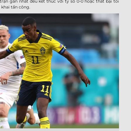
rận gần nhất đều kết thúc với tỷ số 0-0 hoặc thất bại tối
 khai tấn công.