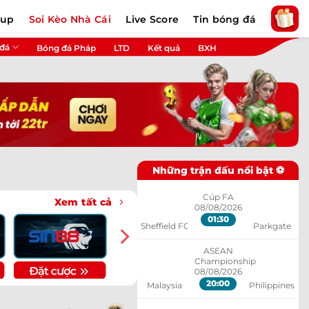
Cup
Soi Kèo Nhà Cái
Live Score
Tin bóng đá
 đá
Bóng đá Pháp
LTD
Kết quả
BXH
Những trận đấu nổi bật ⚽️
Cúp FA
Xem tất cả
08/08/2026
01:30
Sheffield FC
Parkgate
ASEAN
Championship
08/08/2026
20:00
Malaysia
Philippines