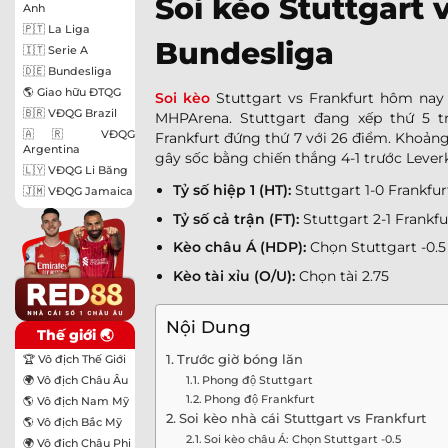
Soi kèo Stuttgart 
Anh
🇵🇹 La Liga
Bundesliga
🇮🇹 Serie A
🇩🇪 Bundesliga
🌎 Giao hữu ĐTQG
Soi kèo
Stuttgart vs Frankfurt hôm nay
🇧🇷 VĐQG Brazil
MHPArena. Stuttgart đang xếp thứ 5 t
🇦🇷 VĐQG
Frankfurt đứng thứ 7 với 26 điểm. Khoảng 
Argentina
gây sốc bằng chiến thắng 4-1 trước Lever
🇱🇾 VĐQG Li Băng
Tỷ số hiệp 1 (HT):
Stuttgart 1-0
Frankfur
🇯🇲 VĐQG Jamaica
Tỷ số cả trận (FT):
Stuttgart 2-1
Frankfu
Kèo châu Á (HDP):
Chọn Stuttgart -0.5
Kèo tài xỉu (O/U):
Chọn tài 2.75
Nội Dung
Thế giới 🌏
Trước giờ bóng lăn
🏆 Vô địch Thế Giới
Phong độ Stuttgart
🌍️ Vô địch Châu Âu
Phong độ Frankfurt
🌎️️ Vô địch Nam Mỹ
Soi kèo nhà cái Stuttgart vs Frankfurt
🌎️ Vô địch Bắc Mỹ
Soi kèo châu Á: Chọn Stuttgart -0.5
🌍️️ Vô địch Châu Phi