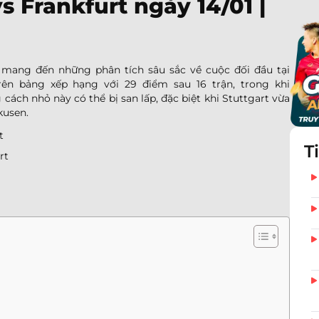
vs Frankfurt ngày 14/01 |
 mang đến những phân tích sâu sắc về cuộc đối đầu tại
rên bảng xếp hạng với 29 điểm sau 16 trận, trong khi
cách nhỏ này có thể bị san lấp, đặc biệt khi Stuttgart vừa
kusen.
t
T
rt