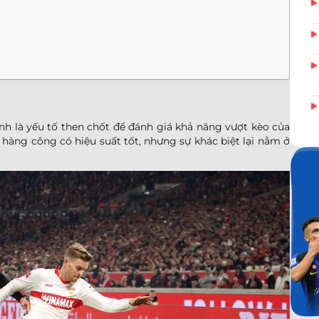
nh là yếu tố then chốt để đánh giá khả năng vượt kèo của
u hàng công có hiệu suất tốt, nhưng sự khác biệt lại nằm ở