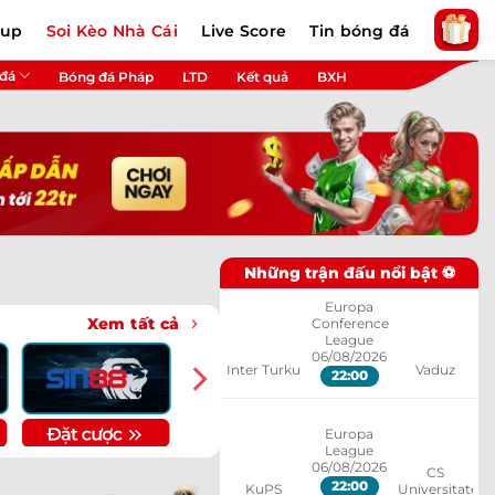
Cup
Soi Kèo Nhà Cái
Live Score
Tin bóng đá
 đá
Bóng đá Pháp
LTD
Kết quả
BXH
Những trận đấu nổi bật ⚽️
Europa
Xem tất cả
Conference
League
06/08/2026
Inter Turku
Vaduz
22:00
Europa
League
06/08/2026
CS
22:00
KuPS
Universitatea