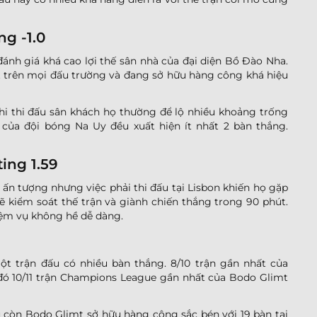
ng -1.0
đánh giá khá cao lợi thế sân nhà của đại diện Bồ Đào Nha.
t trên mọi đấu trường và đang sở hữu hàng công khá hiệu
i thi đấu sân khách họ thường để lộ nhiều khoảng trống
của đội bóng Na Uy đều xuất hiện ít nhất 2 bàn thắng.
ting 1.59
ấn tượng nhưng việc phải thi đấu tại Lisbon khiến họ gặp
ẽ kiểm soát thế trận và giành chiến thắng trong 90 phút.
hiệm vụ không hề dễ dàng.
ột trận đấu có nhiều bàn thắng. 8/10 trận gần nhất của
 đó 10/11 trận Champions League gần nhất của Bodo Glimt
 còn Bodo Glimt sở hữu hàng công sắc bén với 19 bàn tại