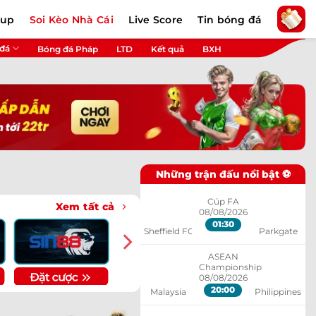
Cup
Soi Kèo Nhà Cái
Live Score
Tin bóng đá
 đá
Bóng đá Pháp
LTD
Kết quả
BXH
Những trận đấu nổi bật ⚽️
Cúp FA
Xem tất cả
08/08/2026
01:30
Sheffield FC
Parkgate
ASEAN
Championship
08/08/2026
20:00
Malaysia
Philippines