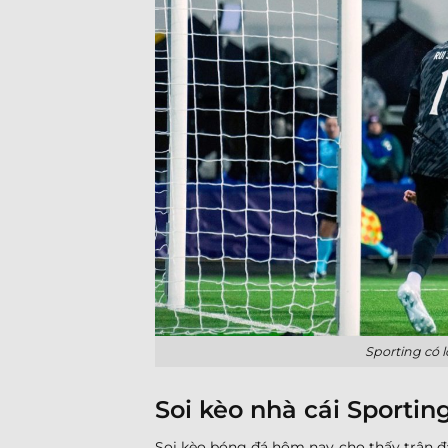
Sporting có l
Soi kèo nhà cái Sportin
Soi kèo bóng đá hôm nay cho thấy trận đấ