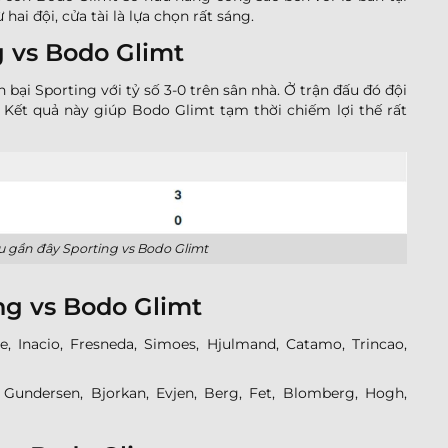
ai đội, cửa tài là lựa chọn rất sáng.
g vs Bodo Glimt
 bại Sporting với tỷ số 3-0 trên sân nhà. Ở trận đấu đó đội
 Kết quả này giúp Bodo Glimt tạm thời chiếm lợi thế rất
u gần đây Sporting vs Bodo Glimt
ng vs Bodo Glimt
de, Inacio, Fresneda, Simoes, Hjulmand, Catamo, Trincao,
ft, Gundersen, Bjorkan, Evjen, Berg, Fet, Blomberg, Hogh,