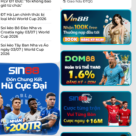
HLV ĐT Đức: ‘Tôi không bao
🌎 Giao hữu ĐTQG
giờ từ chức’
ĐT Hà Lan chính thức bị
loại khỏi World Cup 2026
Soi kèo Bồ Đào Nha vs
Croatia ngày 03/07 | World
Cup 2026
Soi kèo Tây Ban Nha vs Áo
ngày 03/07 | World Cup
2026