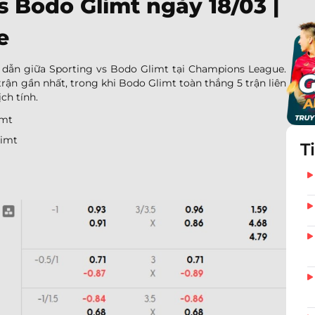
s Bodo Glimt ngày 18/03 |
e
dẫn giữa Sporting vs Bodo Glimt tại Champions League.
 trận gần nhất, trong khi Bodo Glimt toàn thắng 5 trận liên
ch tính.
imt
limt
T