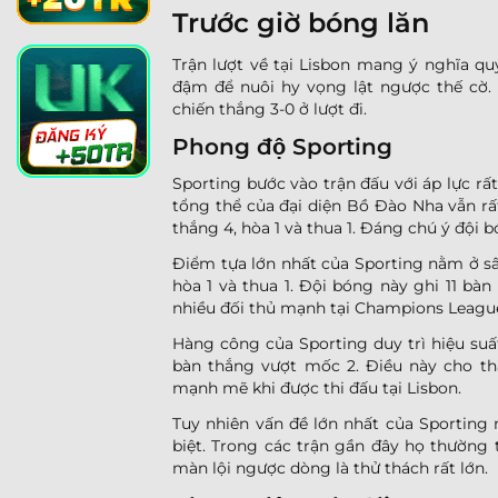
Trước giờ bóng lăn
Trận lượt về tại Lisbon mang ý nghĩa qu
đậm để nuôi hy vọng lật ngược thế cờ. 
chiến thắng 3-0 ở lượt đi.
Phong độ Sporting
Sporting bước vào trận đấu với áp lực rất
tổng thể của đại diện Bồ Đào Nha vẫn rấ
thắng 4, hòa 1 và thua 1. Đáng chú ý đội bó
Điểm tựa lớn nhất của Sporting nằm ở sâ
hòa 1 và thua 1. Đội bóng này ghi 11 bàn
nhiều đối thủ mạnh tại Champions League 
Hàng công của Sporting duy trì hiệu suấ
bàn thắng vượt mốc 2. Điều này cho t
mạnh mẽ khi được thi đấu tại Lisbon.
Tuy nhiên vấn đề lớn nhất của Sporting
biệt. Trong các trận gần đây họ thường 
màn lội ngược dòng là thử thách rất lớn.