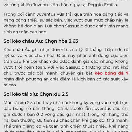
và từng khiến Juventus ôm hận ngay tại Reggio Emilia.
Trong bối cảnh Juventus vừa trải qua trận hòa đáng tiếc và
hàng công thiếu sự sắc bén, việc vượt qua mức chấp này là
không hề đơn giản. Lựa chọn Sassuolo được chấp vẫn mang
tính an toàn cao hơn.
Soi kèo châu Âu: Chọn hòa 3.63
Kèo châu Âu ghi nhận Juventus có tỷ lệ thắng thấp hơn rõ
rệt so với việc chọn hòa. Điều này phản ánh đúng cục diện
trận đấu khi đội khách dù được đánh giá cao nhưng không
vượt trội hoàn toàn. Với việc Sassuolo thường chơi rất khó
chịu trước các đội mạnh, chuyên gia bắt
kèo bóng đá Ý
nhận định phương án chia điểm là kịch bản có xác suất xảy
ra cao.
Soi kèo tài xỉu: Chọn xỉu 2.5
Mức tài xỉu 2.5 cho thấy nhà cái không kỳ vọng vào một trận
đấu bùng nổ bàn thắng. Cả Sassuolo lẫn Juventus đều chỉ
ghi được 1 bàn ở 2 vòng đấu gần nhất, trong khi hàng thủ
hai bên thường ưu tiên sự chắc chắn khi gặp đối thủ mạnh.
Thế trận giằng co và toan tính chiến thuật nhiều khả năng