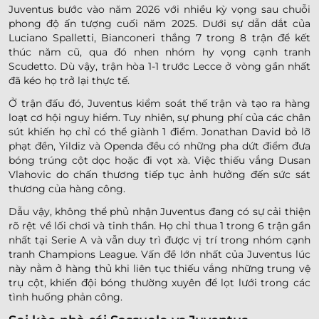
Juventus bước vào năm 2026 với nhiều kỳ vọng sau chuỗi
phong độ ấn tượng cuối năm 2025. Dưới sự dẫn dắt của
Luciano Spalletti, Bianconeri thắng 7 trong 8 trận để kết
thúc năm cũ, qua đó nhen nhóm hy vọng cạnh tranh
Scudetto. Dù vậy, trận hòa 1-1 trước Lecce ở vòng gần nhất
đã kéo họ trở lại thực tế.
Ở trận đấu đó, Juventus kiểm soát thế trận và tạo ra hàng
loạt cơ hội nguy hiểm. Tuy nhiên, sự phung phí của các chân
sút khiến họ chỉ có thể giành 1 điểm. Jonathan David bỏ lỡ
phạt đền, Yildiz và Openda đều có những pha dứt điểm đưa
bóng trúng cột dọc hoặc đi vọt xà. Việc thiếu vắng Dusan
Vlahovic do chấn thương tiếp tục ảnh hưởng đến sức sát
thương của hàng công.
Dẫu vậy, không thể phủ nhận Juventus đang có sự cải thiện
rõ rệt về lối chơi và tinh thần. Họ chỉ thua 1 trong 6 trận gần
nhất tại Serie A và vẫn duy trì được vị trí trong nhóm cạnh
tranh Champions League. Vấn đề lớn nhất của Juventus lúc
này nằm ở hàng thủ khi liên tục thiếu vắng những trung vệ
trụ cột, khiến đội bóng thường xuyên để lọt lưới trong các
tình huống phản công.