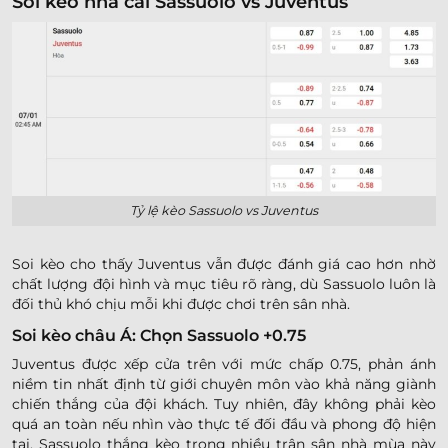
Soi kèo nhà cái Sassuolo vs Juventus
Tỷ lệ kèo Sassuolo vs Juventus
Soi kèo cho thấy Juventus vẫn được đánh giá cao hơn nhờ
chất lượng đội hình và mục tiêu rõ ràng, dù Sassuolo luôn là
đối thủ khó chịu mỗi khi được chơi trên sân nhà.
Soi kèo châu Á: Chọn Sassuolo +0.75
Juventus được xếp cửa trên với mức chấp 0.75, phản ánh
niềm tin nhất định từ giới chuyên môn vào khả năng giành
chiến thắng của đội khách. Tuy nhiên, đây không phải kèo
quá an toàn nếu nhìn vào thực tế đối đầu và phong độ hiện
tại. Sassuolo thắng kèo trong nhiều trận sân nhà mùa này