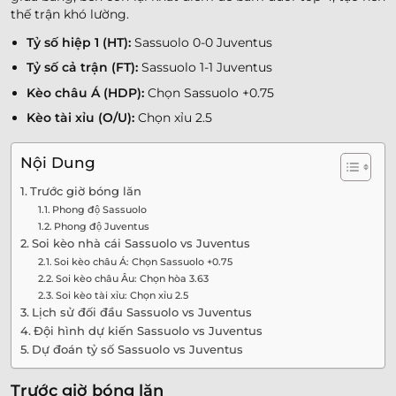
thế trận khó lường.
Tỷ số hiệp 1 (HT):
Sassuolo 0-0
Juventus
Tỷ số cả trận (FT):
Sassuolo 1-1
Juventus
Kèo châu Á (HDP):
Chọn Sassuolo +0.75
Kèo tài xỉu (O/U):
Chọn xỉu 2.5
Nội Dung
Trước giờ bóng lăn
Phong độ Sassuolo
Phong độ Juventus
Soi kèo nhà cái Sassuolo vs Juventus
Soi kèo châu Á: Chọn Sassuolo +0.75
Soi kèo châu Âu: Chọn hòa 3.63
Soi kèo tài xỉu: Chọn xỉu 2.5
Lịch sử đối đầu Sassuolo vs Juventus
Đội hình dự kiến Sassuolo vs Juventus
Dự đoán tỷ số Sassuolo vs Juventus
Trước giờ bóng lăn