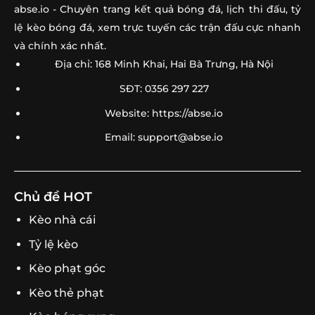
abse.io
- Chuyên trang kết quả bóng đá, lịch thi đấu, tỷ
lệ kèo bóng đá, xem trực tuyến các trận đấu cực nhanh
và chính xác nhất.
Địa chỉ: 168 Minh Khai, Hai Bà Trưng, Hà Nội
SĐT: 0356 297 227
Website: https://abse.io
Email:
support@abse.io
Chủ đề HOT
Kèo nhà cái
Tỷ lệ kèo
Kèo phạt góc
Kèo thẻ phạt