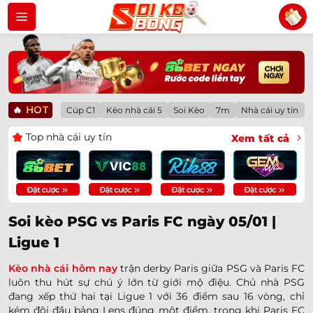
Bỏ
qua
nội
dung
🔥
HOT
Cúp C1
Kèo nhà cái 5
Soi Kèo
7m
Nhà cái uy tín
Top nhà cái uy tín
Xem tất cả
Soi kèo PSG vs Paris FC ngày 05/01 |
Ligue 1
Kèo nhà cái hôm nay
trận derby Paris giữa PSG và Paris FC
luôn thu hút sự chú ý lớn từ giới mộ điệu. Chủ nhà PSG
đang xếp thứ hai tại Ligue 1 với 36 điểm sau 16 vòng, chỉ
kém đội đầu bảng Lens đúng một điểm, trong khi Paris FC