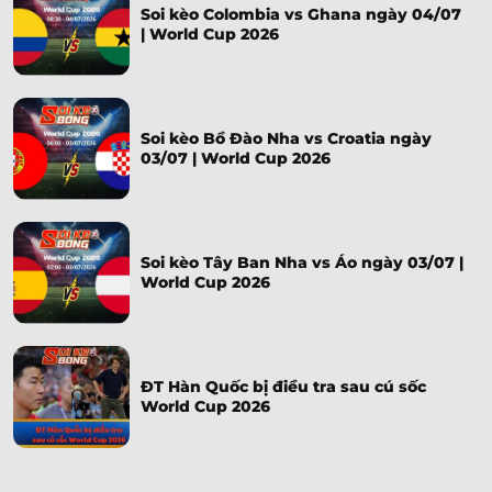
Soi kèo Colombia vs Ghana ngày 04/07
| World Cup 2026
Soi kèo Bồ Đào Nha vs Croatia ngày
03/07 | World Cup 2026
Soi kèo Tây Ban Nha vs Áo ngày 03/07 |
World Cup 2026
ĐT Hàn Quốc bị điều tra sau cú sốc
World Cup 2026