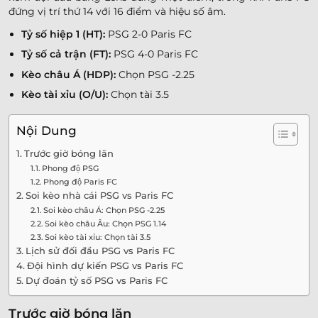
đứng vị trí thứ 14 với 16 điểm và hiệu số âm.
Tỷ số hiệp 1 (HT):
PSG 2-0
Paris FC
Tỷ số cả trận (FT):
PSG 4-0
Paris FC
Kèo châu Á (HDP):
Chọn PSG -2.25
Kèo tài xỉu (O/U):
Chọn tài 3.5
Nội Dung
Trước giờ bóng lăn
Phong độ PSG
Phong độ Paris FC
Soi kèo nhà cái PSG vs Paris FC
Soi kèo châu Á: Chọn PSG -2.25
Soi kèo châu Âu: Chọn PSG 1.14
Soi kèo tài xỉu: Chọn tài 3.5
Lịch sử đối đầu PSG vs Paris FC
Đội hình dự kiến PSG vs Paris FC
Dự đoán tỷ số PSG vs Paris FC
Trước giờ bóng lăn