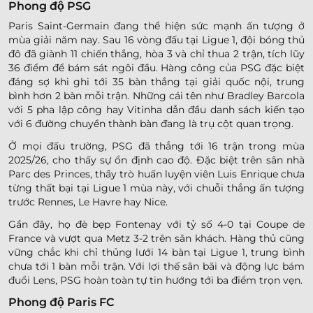
Phong độ PSG
Paris Saint-Germain đang thể hiện sức mạnh ấn tượng ở
mùa giải năm nay. Sau 16 vòng đấu tại Ligue 1, đội bóng thủ
đô đã giành 11 chiến thắng, hòa 3 và chỉ thua 2 trận, tích lũy
36 điểm để bám sát ngôi đầu. Hàng công của PSG đặc biệt
đáng sợ khi ghi tới 35 bàn thắng tại giải quốc nội, trung
bình hơn 2 bàn mỗi trận. Những cái tên như Bradley Barcola
với 5 pha lập công hay Vitinha dẫn đầu danh sách kiến tạo
với 6 đường chuyền thành bàn đang là trụ cột quan trọng.
Ở mọi đấu trường, PSG đã thắng tới 16 trận trong mùa
2025/26, cho thấy sự ổn định cao độ. Đặc biệt trên sân nhà
Parc des Princes, thầy trò huấn luyện viên Luis Enrique chưa
từng thất bại tại Ligue 1 mùa này, với chuỗi thắng ấn tượng
trước Rennes, Le Havre hay Nice.
Gần đây, họ đè bẹp Fontenay với tỷ số 4-0 tại Coupe de
France và vượt qua Metz 3-2 trên sân khách. Hàng thủ cũng
vững chắc khi chỉ thủng lưới 14 bàn tại Ligue 1, trung bình
chưa tới 1 bàn mỗi trận. Với lợi thế sân bãi và động lực bám
đuổi Lens, PSG hoàn toàn tự tin hướng tới ba điểm trọn vẹn.
Phong độ Paris FC