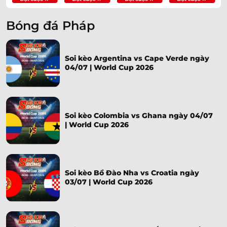
Bóng đá Pháp
Soi kèo Argentina vs Cape Verde ngày
04/07 | World Cup 2026
Soi kèo Colombia vs Ghana ngày 04/07
| World Cup 2026
Soi kèo Bồ Đào Nha vs Croatia ngày
03/07 | World Cup 2026