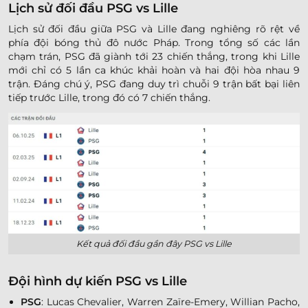
Lịch sử đối đầu PSG vs Lille
Lịch sử đối đầu giữa PSG và Lille đang nghiêng rõ rệt về
phía đội bóng thủ đô nước Pháp. Trong tổng số các lần
chạm trán, PSG đã giành tới 23 chiến thắng, trong khi Lille
mới chỉ có 5 lần ca khúc khải hoàn và hai đội hòa nhau 9
trận. Đáng chú ý, PSG đang duy trì chuỗi 9 trận bất bại liên
tiếp trước Lille, trong đó có 7 chiến thắng.
Kết quả đối đầu gần đây PSG vs Lille
Đội hình dự kiến PSG vs Lille
PSG
: Lucas Chevalier, Warren Zaïre-Emery, Willian Pacho,