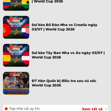
| World Cup 2026
Soi kèo Bồ Đào Nha vs Croatia ngày
03/07 | World Cup 2026
Soi kèo Tây Ban Nha vs Áo ngày 03/07 |
World Cup 2026
ĐT Hàn Quốc bị điều tra sau cú sốc
World Cup 2026
Top nhà cái uy tín
Xem tất cả