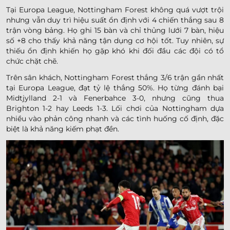
Tại Europa League, Nottingham Forest không quá vượt trội
nhưng vẫn duy trì hiệu suất ổn định với 4 chiến thắng sau 8
trận vòng bảng. Họ ghi 15 bàn và chỉ thủng lưới 7 bàn, hiệu
số +8 cho thấy khả năng tận dụng cơ hội tốt. Tuy nhiên, sự
thiếu ổn định khiến họ gặp khó khi đối đầu các đội có tổ
chức chặt chẽ.
Trên sân khách, Nottingham Forest thắng 3/6 trận gần nhất
tại Europa League, đạt tỷ lệ thắng 50%. Họ từng đánh bại
Midtjylland 2-1 và Fenerbahce 3-0, nhưng cũng thua
Brighton 1-2 hay Leeds 1-3. Lối chơi của Nottingham dựa
nhiều vào phản công nhanh và các tình huống cố định, đặc
biệt là khả năng kiếm phạt đền.