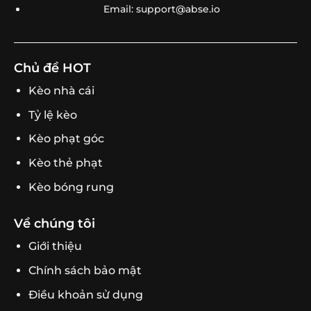
Email:
support@abse.io
Chủ đề HOT
Kèo nhà cái
Tỷ lệ kèo
Kèo phạt góc
Kèo thẻ phạt
Kèo bóng rung
Về chúng tôi
Giới thiệu
Chính sách bảo mật
Điều khoản sử dụng