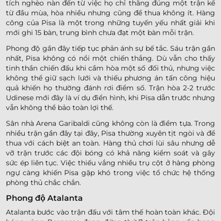
tích nghèo nàn đến từ việc họ chỉ thắng đúng một trận kể
từ đầu mùa, hòa nhiều nhưng cũng để thua không ít. Hàng
công của Pisa là một trong những tuyến yếu nhất giải khi
mới ghi 15 bàn, trung bình chưa đạt một bàn mỗi trận.
Phong độ gần đây tiếp tục phản ánh sự bế tắc. Sáu trận gần
nhất, Pisa không có nổi một chiến thắng. Dù vẫn cho thấy
tinh thần chiến đấu khi cầm hòa một số đối thủ, nhưng việc
không thể giữ sạch lưới và thiếu phương án tấn công hiệu
quả khiến họ thường đánh rơi điểm số. Trận hòa 2-2 trước
Udinese mới đây là ví dụ điển hình, khi Pisa dẫn trước nhưng
vẫn không thể bảo toàn lợi thế.
Sân nhà Arena Garibaldi cũng không còn là điểm tựa. Trong
nhiều trận gần đây tại đây, Pisa thường xuyên tịt ngòi và để
thua với cách biệt an toàn. Hàng thủ chơi lùi sâu nhưng dễ
vỡ trận trước các đội bóng có khả năng kiểm soát và gây
sức ép liên tục. Việc thiếu vắng nhiều trụ cột ở hàng phòng
ngự càng khiến Pisa gặp khó trong việc tổ chức hệ thống
phòng thủ chắc chắn.
Phong độ Atalanta
Atalanta bước vào trận đấu với tâm thế hoàn toàn khác. Đội