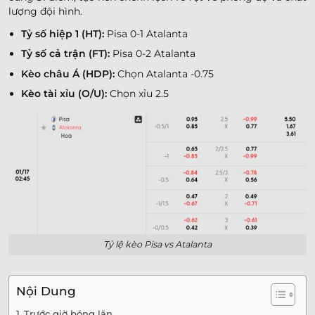
lượng đội hình.
Tỷ số hiệp 1 (HT):
Pisa 0-1
Atalanta
Tỷ số cả trận (FT):
Pisa 0-2
Atalanta
Kèo châu Á (HDP):
Chọn Atalanta -0.75
Kèo tài xỉu (O/U):
Chọn xỉu 2.5
Tỷ lệ kèo Pisa vs Atalanta
Nội Dung
Trước giờ bóng lăn