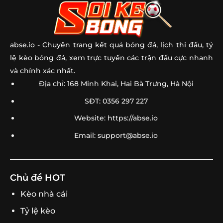
abse.io
- Chuyên trang kết quả bóng đá, lịch thi đấu, tỷ
lệ kèo bóng đá, xem trực tuyến các trận đấu cực nhanh
và chính xác nhất.
Địa chỉ: 168 Minh Khai, Hai Bà Trưng, Hà Nội
SĐT: 0356 297 227
Website: https://abse.io
Email:
support@abse.io
Chủ đề HOT
Kèo nhà cái
Tỷ lệ kèo