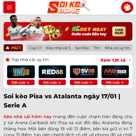
Bỏ
qua
nội
dung
🔥
HOT
Cúp C1
Kèo nhà cái 5
Soi Kèo
7m
Nhà cái uy tín
Top nhà cái uy tín
Xem tất cả
Soi kèo Pisa vs Atalanta ngày 17/01 |
Serie A
Kèo nhà cái hôm nay
mang đến cuộc chạm trán đáng chú
ý tại Arena Garibaldi khi Pisa sa sút đối đầu Atalanta đang
thăng hoa. Một bên đứng 19 với 13 điểm, bên kia giữ vị trí 7
cùng 31 điểm, tạo nên chênh lệch rõ rệt về phong độ và chất