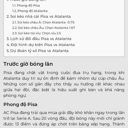
Phong độ Pisa
Phong độ Atalanta
Soi kèo nhà cái Pisa vs Atalanta
Soi kèo châu Á: Chọn Atalanta -0.75
Soi kèo châu Âu: Chọn Atalanta 1.67
Soi kèo tài xỉu: Chọn xỉu 2.5
Lịch sử đối đầu Pisa vs Atalanta
Đội hình dự kiến Pisa vs Atalanta
Dự đoán tỷ số Pisa vs Atalanta
Trước giờ bóng lăn
Pisa đang chật vật trong cuộc đua trụ hạng, trong khi
Atalanta duy trì sự ổn định để bám nhóm dự cúp châu Âu.
Những con số gần đây cho thấy xu hướng rất khác nhau
giữa hai đội, đặc biệt là hiệu suất ghi bàn và khả năng
phòng ngự.
Phong độ Pisa
AC Pisa đang trải qua mùa giải đầy khó khăn ngay trong lần
trở lại Serie A. Sau 20 vòng đấu, đội bóng này mới chỉ giành
được 13 điểm và đứng áp chót trên bảng xếp hạng. Thành