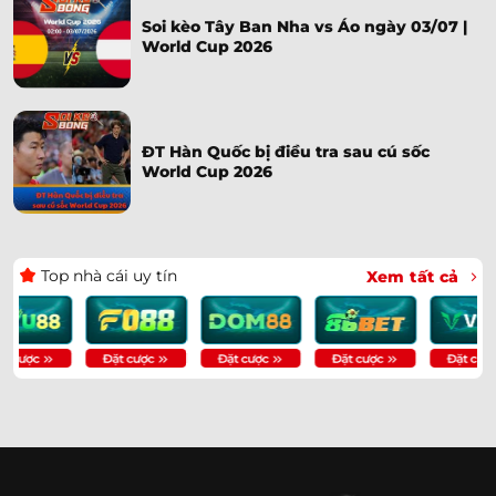
Soi kèo Tây Ban Nha vs Áo ngày 03/07 |
World Cup 2026
ĐT Hàn Quốc bị điều tra sau cú sốc
World Cup 2026
Top nhà cái uy tín
Xem tất cả