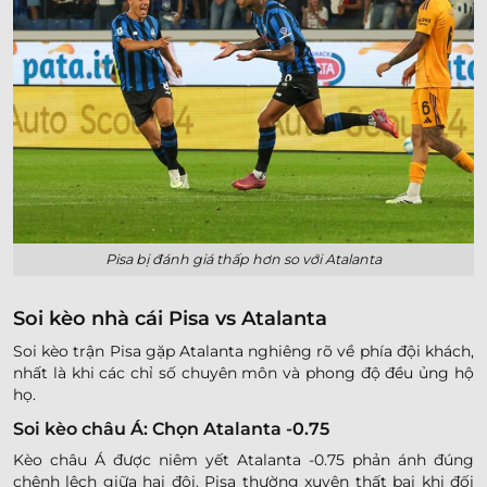
Pisa bị đánh giá thấp hơn so với Atalanta
Soi kèo nhà cái Pisa vs Atalanta
Soi kèo trận Pisa gặp Atalanta nghiêng rõ về phía đội khách,
nhất là khi các chỉ số chuyên môn và phong độ đều ủng hộ
họ.
Soi kèo châu Á: Chọn Atalanta -0.75
Kèo châu Á được niêm yết Atalanta -0.75 phản ánh đúng
chênh lệch giữa hai đội. Pisa thường xuyên thất bại khi đối