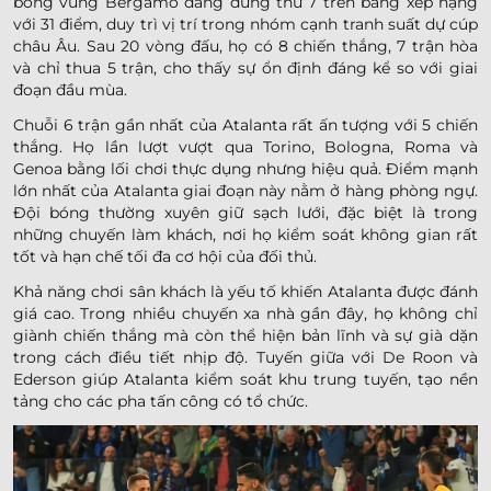
bóng vùng Bergamo đang đứng thứ 7 trên bảng xếp hạng
với 31 điểm, duy trì vị trí trong nhóm cạnh tranh suất dự cúp
châu Âu. Sau 20 vòng đấu, họ có 8 chiến thắng, 7 trận hòa
và chỉ thua 5 trận, cho thấy sự ổn định đáng kể so với giai
đoạn đầu mùa.
Chuỗi 6 trận gần nhất của Atalanta rất ấn tượng với 5 chiến
thắng. Họ lần lượt vượt qua Torino, Bologna, Roma và
Genoa bằng lối chơi thực dụng nhưng hiệu quả. Điểm mạnh
lớn nhất của Atalanta giai đoạn này nằm ở hàng phòng ngự.
Đội bóng thường xuyên giữ sạch lưới, đặc biệt là trong
những chuyến làm khách, nơi họ kiểm soát không gian rất
tốt và hạn chế tối đa cơ hội của đối thủ.
Khả năng chơi sân khách là yếu tố khiến Atalanta được đánh
giá cao. Trong nhiều chuyến xa nhà gần đây, họ không chỉ
giành chiến thắng mà còn thể hiện bản lĩnh và sự già dặn
trong cách điều tiết nhịp độ. Tuyến giữa với De Roon và
Ederson giúp Atalanta kiểm soát khu trung tuyến, tạo nền
tảng cho các pha tấn công có tổ chức.