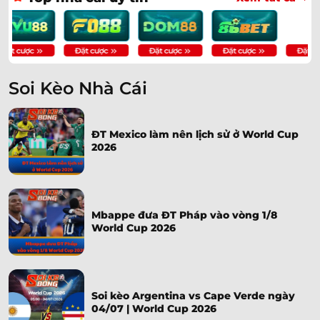
Soi Kèo Nhà Cái
ĐT Mexico làm nên lịch sử ở World Cup
2026
Mbappe đưa ĐT Pháp vào vòng 1/8
World Cup 2026
Soi kèo Argentina vs Cape Verde ngày
04/07 | World Cup 2026