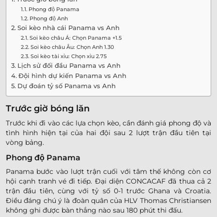
Phong độ Panama
Phong độ Anh
Soi kèo nhà cái Panama vs Anh
Soi kèo châu Á: Chọn Panama +1.5
Soi kèo châu Âu: Chọn Anh 1.30
Soi kèo tài xỉu: Chọn xỉu 2.75
Lịch sử đối đầu Panama vs Anh
Đội hình dự kiến Panama vs Anh
Dự đoán tỷ số Panama vs Anh
Trước giờ bóng lăn
Trước khi đi vào các lựa chọn kèo, cần đánh giá phong độ và
tình hình hiện tại của hai đội sau 2 lượt trận đầu tiên tại
vòng bảng.
Phong độ Panama
Panama bước vào lượt trận cuối với tâm thế không còn cơ
hội cạnh tranh vé đi tiếp. Đại diện CONCACAF đã thua cả 2
trận đầu tiên, cùng với tỷ số 0-1 trước Ghana và Croatia.
Điều đáng chú ý là đoàn quân của HLV Thomas Christiansen
không ghi được bàn thắng nào sau 180 phút thi đấu.