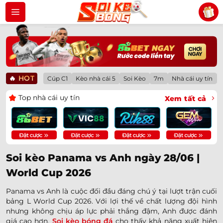
Bỏ
qua
nội
dung
🔥
HOT
Cúp C1
Kèo nhà cái 5
Soi Kèo
7m
Nhà cái uy tín
Top nhà cái uy tín
Xem tất cả
Soi kèo Panama vs Anh ngày 28/06 |
World Cup 2026
Panama vs Anh là cuộc đối đầu đáng chú ý tại lượt trận cuối
bảng L World Cup 2026. Với lợi thế về chất lượng đội hình
nhưng không chịu áp lực phải thắng đậm, Anh được đánh
giá cao hơn.
Soi kèo bóng đá
cho thấy khả năng xuất hiện