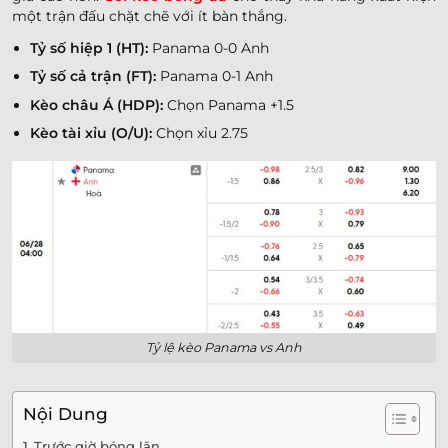
một trận đấu chặt chẽ với ít bàn thắng.
Tỷ số hiệp 1 (HT):
Panama 0-0
Anh
Tỷ số cả trận (FT):
Panama 0-1
Anh
Kèo châu Á (HDP):
Chọn Panama +1.5
Kèo tài xỉu (O/U):
Chọn xỉu 2.75
Tỷ lệ kèo Panama vs Anh
Nội Dung
Trước giờ bóng lăn