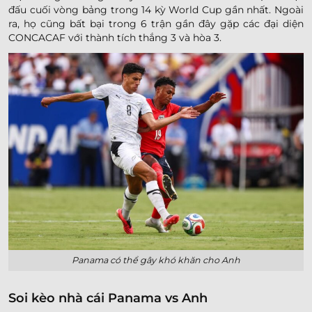
đấu cuối vòng bảng trong 14 kỳ World Cup gần nhất. Ngoài
ra, họ cũng bất bại trong 6 trận gần đây gặp các đại diện
CONCACAF với thành tích thắng 3 và hòa 3.
Panama có thể gây khó khăn cho Anh
Soi kèo nhà cái Panama vs Anh