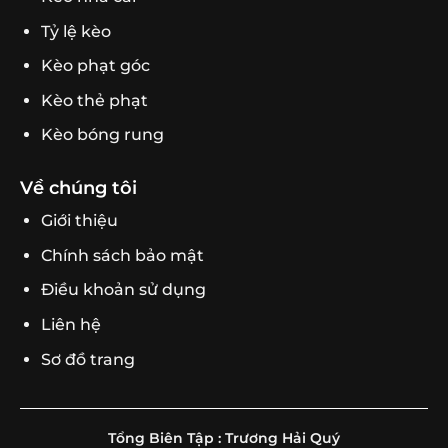
Tỷ lệ kèo
Kèo phạt góc
Kèo thẻ phạt
Kèo bóng rung
Về chúng tôi
Giới thiệu
Chính sách bảo mật
Điều khoản sử dụng
Liên hệ
Sơ đồ trang
Tổng Biên Tập : Trương Hải Quý