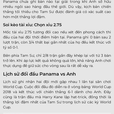
Panama chưa ghi bàn nào tại giải trong khi Anh sở hữu
nhiều ngôi sao hàng đầu thế giới. Dù vậy, kịch bản chiến
thắng tối thiểu cho Tam Sư được đánh giá có xác suất cao
hơn một thắng lợi đậm.
Soi kèo tài xỉu: Chọn xỉu 2.75
Mốc tài xỉu 2.75 tương đối cao nếu xét đến phong cách thi
đấu của hai đội thời điểm hiện tại. Panama ghi 0 bàn sau 2
lượt trận, còn 3/4 thất bại gần nhất của họ đều kết thúc với
tỷ số 0-1.
Bên phía Tam Sư, chỉ 2/8 trận gần đây khép lại với từ 3 bàn
trở lên. Khi áp lực kết quả không quá lớn, khả năng Anh chơi
thực dụng để giữ sức cho vòng sau là rất dễ xảy ra.
Lịch sử đối đầu Panama vs Anh
Lịch sử ghi nhận hai đội mới gặp nhau 1 lần tại sân chơi
World Cup. Cuộc đối đầu đó diễn ra ở vòng bảng World Cup
2018 và kết thúc với chiến thắng 6-1 dành cho Anh. Đây
cũng là trận đấu mà Harry Kane lập hat-trick, đồng thời là
thắng lợi đậm nhất của Tam Sư trong lịch sử các kỳ World
Cup.