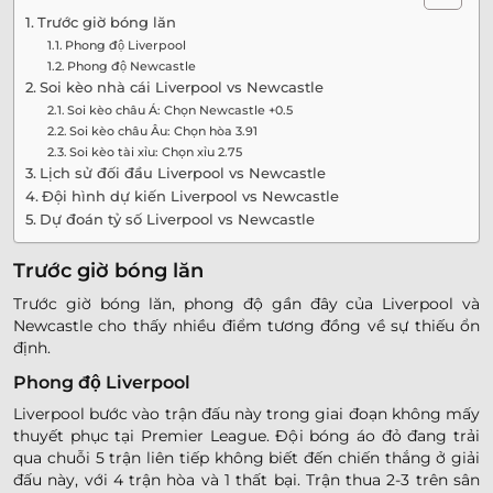
Trước giờ bóng lăn
Phong độ Liverpool
Phong độ Newcastle
Soi kèo nhà cái Liverpool vs Newcastle
Soi kèo châu Á: Chọn Newcastle +0.5
Soi kèo châu Âu: Chọn hòa 3.91
Soi kèo tài xỉu: Chọn xỉu 2.75
Lịch sử đối đầu Liverpool vs Newcastle
Đội hình dự kiến Liverpool vs Newcastle
Dự đoán tỷ số Liverpool vs Newcastle
Trước giờ bóng lăn
Trước giờ bóng lăn, phong độ gần đây của Liverpool và
Newcastle cho thấy nhiều điểm tương đồng về sự thiếu ổn
định.
Phong độ Liverpool
Liverpool bước vào trận đấu này trong giai đoạn không mấy
thuyết phục tại Premier League. Đội bóng áo đỏ đang trải
qua chuỗi 5 trận liên tiếp không biết đến chiến thắng ở giải
đấu này, với 4 trận hòa và 1 thất bại. Trận thua 2-3 trên sân