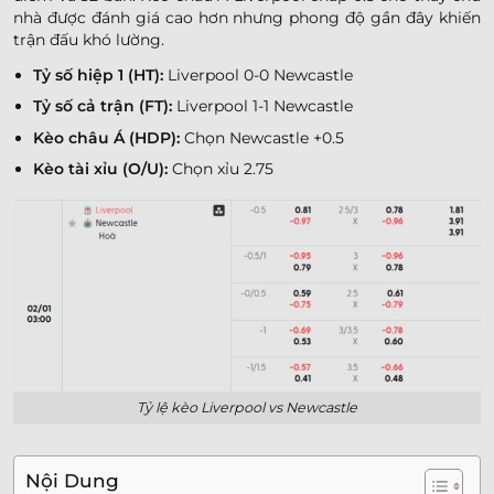
nhà được đánh giá cao hơn nhưng phong độ gần đây khiến
trận đấu khó lường.
Tỷ số hiệp 1 (HT):
Liverpool 0-0
Newcastle
Tỷ số cả trận (FT):
Liverpool 1-1
Newcastle
Kèo châu Á (HDP):
Chọn Newcastle +0.5
Kèo tài xỉu (O/U):
Chọn xỉu 2.75
Tỷ lệ kèo Liverpool vs Newcastle
Nội Dung