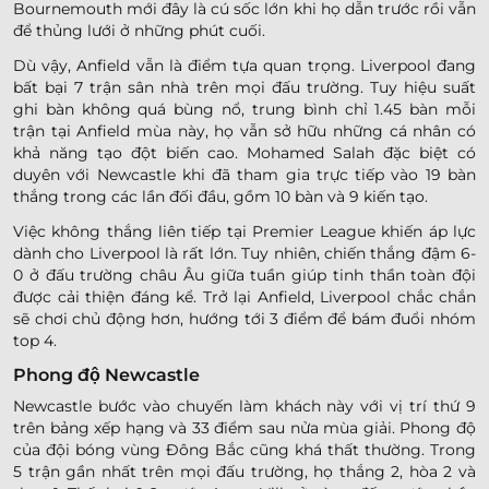
Bournemouth mới đây là cú sốc lớn khi họ dẫn trước rồi vẫn
để thủng lưới ở những phút cuối.
Dù vậy, Anfield vẫn là điểm tựa quan trọng. Liverpool đang
bất bại 7 trận sân nhà trên mọi đấu trường. Tuy hiệu suất
ghi bàn không quá bùng nổ, trung bình chỉ 1.45 bàn mỗi
trận tại Anfield mùa này, họ vẫn sở hữu những cá nhân có
khả năng tạo đột biến cao. Mohamed Salah đặc biệt có
duyên với Newcastle khi đã tham gia trực tiếp vào 19 bàn
thắng trong các lần đối đầu, gồm 10 bàn và 9 kiến tạo.
Việc không thắng liên tiếp tại Premier League khiến áp lực
dành cho Liverpool là rất lớn. Tuy nhiên, chiến thắng đậm 6-
0 ở đấu trường châu Âu giữa tuần giúp tinh thần toàn đội
được cải thiện đáng kể. Trở lại Anfield, Liverpool chắc chắn
sẽ chơi chủ động hơn, hướng tới 3 điểm để bám đuổi nhóm
top 4.
Phong độ Newcastle
Newcastle bước vào chuyến làm khách này với vị trí thứ 9
trên bảng xếp hạng và 33 điểm sau nửa mùa giải. Phong độ
của đội bóng vùng Đông Bắc cũng khá thất thường. Trong
5 trận gần nhất trên mọi đấu trường, họ thắng 2, hòa 2 và