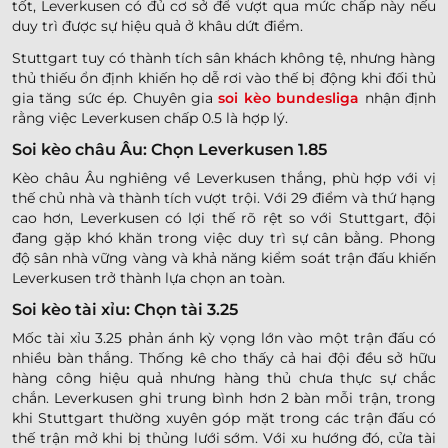
tốt, Leverkusen có đủ cơ sở để vượt qua mức chấp này nếu
duy trì được sự hiệu quả ở khâu dứt điểm.
Stuttgart tuy có thành tích sân khách không tệ, nhưng hàng
thủ thiếu ổn định khiến họ dễ rơi vào thế bị động khi đối thủ
gia tăng sức ép. Chuyên gia
soi kèo bundesliga
nhận định
rằng việc Leverkusen chấp 0.5 là hợp lý.
Soi kèo châu Âu: Chọn Leverkusen 1.85
Kèo châu Âu nghiêng về Leverkusen thắng, phù hợp với vị
thế chủ nhà và thành tích vượt trội. Với 29 điểm và thứ hạng
cao hơn, Leverkusen có lợi thế rõ rệt so với Stuttgart, đội
đang gặp khó khăn trong việc duy trì sự cân bằng. Phong
độ sân nhà vững vàng và khả năng kiểm soát trận đấu khiến
Leverkusen trở thành lựa chọn an toàn.
Soi kèo tài xỉu: Chọn tài 3.25
Mốc tài xỉu 3.25 phản ánh kỳ vọng lớn vào một trận đấu có
nhiều bàn thắng. Thống kê cho thấy cả hai đội đều sở hữu
hàng công hiệu quả nhưng hàng thủ chưa thực sự chắc
chắn. Leverkusen ghi trung bình hơn 2 bàn mỗi trận, trong
khi Stuttgart thường xuyên góp mặt trong các trận đấu có
thế trận mở khi bị thủng lưới sớm. Với xu hướng đó, cửa tài