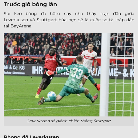
Trước giờ bóng lăn
Soi kèo bóng đá hôm nay cho thấy trận đấu giữa
Leverkusen và Stuttgart hứa hẹn sẽ là cuộc so tài hấp dẫn
tại BayArena.
Leverkusen sẽ giành chiến thắng Stuttgart
Phong độ Leverkusen