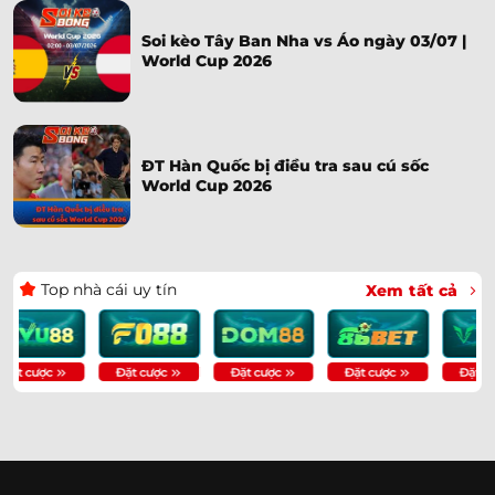
Soi kèo Tây Ban Nha vs Áo ngày 03/07 |
World Cup 2026
ĐT Hàn Quốc bị điều tra sau cú sốc
World Cup 2026
Top nhà cái uy tín
Xem tất cả