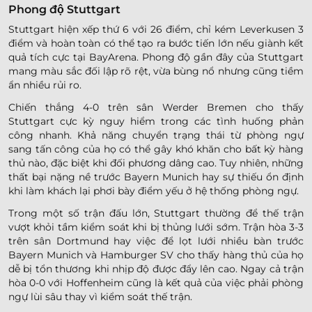
Phong độ Stuttgart
Stuttgart hiện xếp thứ 6 với 26 điểm, chỉ kém Leverkusen 3
điểm và hoàn toàn có thể tạo ra bước tiến lớn nếu giành kết
quả tích cực tại BayArena. Phong độ gần đây của Stuttgart
mang màu sắc đối lập rõ rệt, vừa bùng nổ nhưng cũng tiềm
ẩn nhiều rủi ro.
Chiến thắng 4-0 trên sân Werder Bremen cho thấy
Stuttgart cực kỳ nguy hiểm trong các tình huống phản
công nhanh. Khả năng chuyển trạng thái từ phòng ngự
sang tấn công của họ có thể gây khó khăn cho bất kỳ hàng
thủ nào, đặc biệt khi đối phương dâng cao. Tuy nhiên, những
thất bại nặng nề trước Bayern Munich hay sự thiếu ổn định
khi làm khách lại phơi bày điểm yếu ở hệ thống phòng ngự.
Trong một số trận đấu lớn, Stuttgart thường để thế trận
vượt khỏi tầm kiểm soát khi bị thủng lưới sớm. Trận hòa 3-3
trên sân Dortmund hay việc để lọt lưới nhiều bàn trước
Bayern Munich và Hamburger SV cho thấy hàng thủ của họ
dễ bị tổn thương khi nhịp độ được đẩy lên cao. Ngay cả trận
hòa 0-0 với Hoffenheim cũng là kết quả của việc phải phòng
ngự lùi sâu thay vì kiểm soát thế trận.