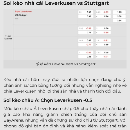
Soi kèo nhà cái Leverkusen vs Stuttgart
Tỷ lệ kèo Leverkusen vs Stuttgart
Kèo nhà cái hôm nay đưa ra nhiều lựa chọn đáng chú ý,
phản ánh sự cân bằng tương đối nhưng vẫn nghiêng nhẹ về
phía Leverkusen nhờ lợi thế sân nhà và thành tích đối đầu.
Soi kèo châu Á: Chọn Leverkusen -0.5
Mức kèo châu Á Leverkusen chấp 0.5 cho thấy nhà cái đánh
giá cao khả năng giành chiến thắng của đội chủ sân
BayArena, nhưng vẫn dè chừng sự khó chịu từ Stuttgart. Với
phong độ ghi bàn ổn định và khả năng kiểm soát thế trận