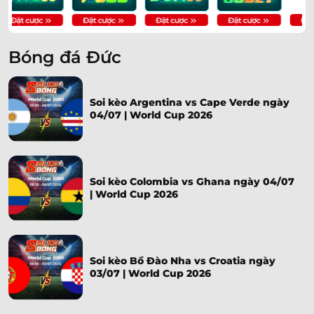
Bóng đá Đức
Soi kèo Argentina vs Cape Verde ngày
04/07 | World Cup 2026
Soi kèo Colombia vs Ghana ngày 04/07
| World Cup 2026
Soi kèo Bồ Đào Nha vs Croatia ngày
03/07 | World Cup 2026