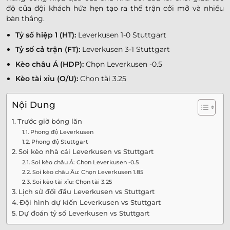
độ của đội khách hứa hẹn tạo ra thế trận cởi mở và nhiều
bàn thắng.
Tỷ số hiệp 1 (HT):
Leverkusen 1-0
Stuttgart
Tỷ số cả trận (FT):
Leverkusen 3-1
Stuttgart
Kèo châu Á (HDP):
Chọn Leverkusen -0.5
Kèo tài xỉu (O/U):
Chọn tài 3.25
Nội Dung
Trước giờ bóng lăn
Phong độ Leverkusen
Phong độ Stuttgart
Soi kèo nhà cái Leverkusen vs Stuttgart
Soi kèo châu Á: Chọn Leverkusen -0.5
Soi kèo châu Âu: Chọn Leverkusen 1.85
Soi kèo tài xỉu: Chọn tài 3.25
Lịch sử đối đầu Leverkusen vs Stuttgart
Đội hình dự kiến Leverkusen vs Stuttgart
Dự đoán tỷ số Leverkusen vs Stuttgart