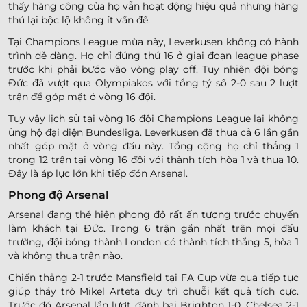
thấy hàng công của họ vẫn hoạt động hiệu quả nhưng hàng
thủ lại bộc lộ không ít vấn đề.
Tại Champions League mùa này, Leverkusen không có hành
trình dễ dàng. Họ chỉ đứng thứ 16 ở giai đoạn league phase
trước khi phải bước vào vòng play off. Tuy nhiên đội bóng
Đức đã vượt qua Olympiakos với tổng tỷ số 2-0 sau 2 lượt
trận để góp mặt ở vòng 16 đội.
Tuy vậy lịch sử tại vòng 16 đội Champions League lại không
ủng hộ đại diện Bundesliga. Leverkusen đã thua cả 6 lần gần
nhất góp mặt ở vòng đấu này. Tổng cộng họ chỉ thắng 1
trong 12 trận tại vòng 16 đội với thành tích hòa 1 và thua 10.
Đây là áp lực lớn khi tiếp đón Arsenal.
Phong độ Arsenal
Arsenal đang thể hiện phong độ rất ấn tượng trước chuyến
làm khách tại Đức. Trong 6 trận gần nhất trên mọi đấu
trường, đội bóng thành London có thành tích thắng 5, hòa 1
và không thua trận nào.
Chiến thắng 2-1 trước Mansfield tại FA Cup vừa qua tiếp tục
giúp thầy trò Mikel Arteta duy trì chuỗi kết quả tích cực.
Trước đó Arsenal lần lượt đánh bại Brighton 1-0, Chelsea 2-1