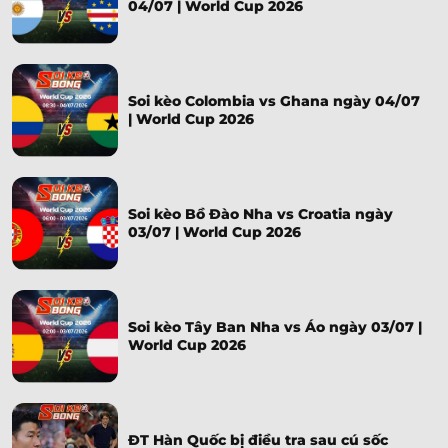
04/07 | World Cup 2026
Soi kèo Colombia vs Ghana ngày 04/07
| World Cup 2026
Soi kèo Bồ Đào Nha vs Croatia ngày
03/07 | World Cup 2026
Soi kèo Tây Ban Nha vs Áo ngày 03/07 |
World Cup 2026
ĐT Hàn Quốc bị điều tra sau cú sốc