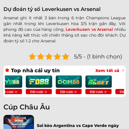
Dự đoán tỷ số Leverkusen vs Arsenal
Arsenal ghi ít nhất 3 bàn trong 6 trận Champions League
gần nhất trong khi Leverkusen hòa 3/5 trận gần đây. Với
phong độ cao của hàng công,
Leverkusen vs Arsenal
nhiều
khả năng kết thúc với chiến thắng sít sao cho đội khách. Dự
đoán tỷ số 1-2 cho Arsenal.
5/5 - (1 bình chọn)
Top nhà cái uy tín
Xem tất cả
Cúp Châu Âu
Soi kèo Argentina vs Cape Verde ngày