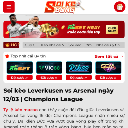
Bỏ
qua
nội
dung
HOT
Cúp C1
Kèo nhà cái 5
Soi Kèo
7m
Nhà cái uy tín
Lị
Top nhà cái uy tín
Xem tất cả
Soi kèo Leverkusen vs Arsenal ngày
12/03 | Champions League
Tỷ lệ kèo macao
cho thấy cuộc đối đầu giữa Leverkusen và
Arsenal tại vòng 16 đội Champions League nhận nhiều sự
chú ý. Đại diện Đức vừa vượt qua vòng play off trong khi
Arsenal toàn thắng 8 trận vòng bảng, hứa hẹn màn so tài