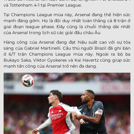
và Tottenham 4-1 tại Premier League.
Tại Champions League mùa này, Arsenal đang thể hiện sức
mạnh đáng gờm. Họ là đội duy nhất toàn thắng cả 8 trận ở
giai đoạn league phase. Đây cũng là chuỗi thắng dài nhất
của Arsenal trong lịch sử các giải đấu châu Âu.
Hàng công của Arsenal đang đạt hiệu suất cao với sự tỏa
sáng của Gabriel Martinelli. Cầu thủ người Brazil đã ghi bàn
ở 6/7 trận Champions League mùa này. Ngoài ra bộ ba
Bukayo Saka, Viktor Gyokeres và Kai Havertz cũng giúp sức
mạnh tấn công của Arsenal trở nên đa dạng.