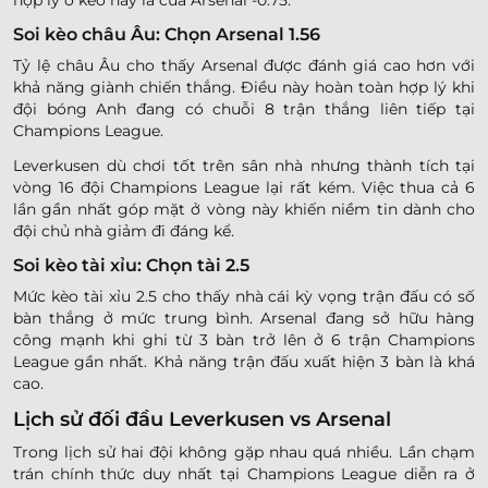
hợp lý ở kèo này là cửa Arsenal -0.75.
Soi kèo châu Âu: Chọn Arsenal 1.56
Tỷ lệ châu Âu cho thấy Arsenal được đánh giá cao hơn với
khả năng giành chiến thắng. Điều này hoàn toàn hợp lý khi
đội bóng Anh đang có chuỗi 8 trận thắng liên tiếp tại
Champions League.
Leverkusen dù chơi tốt trên sân nhà nhưng thành tích tại
vòng 16 đội Champions League lại rất kém. Việc thua cả 6
lần gần nhất góp mặt ở vòng này khiến niềm tin dành cho
đội chủ nhà giảm đi đáng kể.
Soi kèo tài xỉu: Chọn tài 2.5
Mức kèo tài xỉu 2.5 cho thấy nhà cái kỳ vọng trận đấu có số
bàn thắng ở mức trung bình. Arsenal đang sở hữu hàng
công mạnh khi ghi từ 3 bàn trở lên ở 6 trận Champions
League gần nhất. Khả năng trận đấu xuất hiện 3 bàn là khá
cao.
Lịch sử đối đầu Leverkusen vs Arsenal
Trong lịch sử hai đội không gặp nhau quá nhiều. Lần chạm
trán chính thức duy nhất tại Champions League diễn ra ở