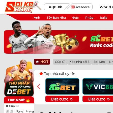
Bỏ
World 
KQBD
Livescore
qua
nội
Anh
Tây Ban Nha
Đức
Pháp
Italia
dung
🔥
HOT
Cúp C1
Kèo nhà cái 5
Soi Kèo
Nh
Top nhà cái uy tín
Hot Nhất
⚽ Cúp C1
🇬🇧 Ngoại Hạng