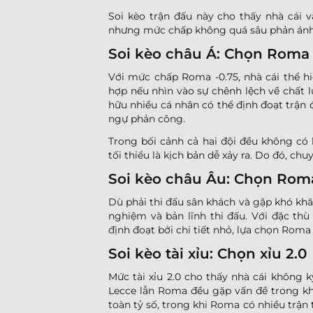
Soi kèo trận đấu này cho thấy nhà cái 
nhưng mức chấp không quá sâu phản ánh s
Soi kèo châu Á: Chọn Roma
Với mức chấp Roma -0.75, nhà cái thể h
hợp nếu nhìn vào sự chênh lệch về chất 
hữu nhiều cá nhân có thể định đoạt trận 
ngự phản công.
Trong bối cảnh cả hai đội đều không có
tối thiểu là kịch bản dễ xảy ra. Do đó, ch
Soi kèo châu Âu: Chọn Rom
Dù phải thi đấu sân khách và gặp khó kh
nghiệm và bản lĩnh thi đấu. Với đặc th
định đoạt bởi chi tiết nhỏ, lựa chọn Roma
Soi kèo tài xỉu: Chọn xỉu 2.0
Mức tài xỉu 2.0 cho thấy nhà cái không 
Lecce lẫn Roma đều gặp vấn đề trong kh
toàn tỷ số, trong khi Roma có nhiều trận 