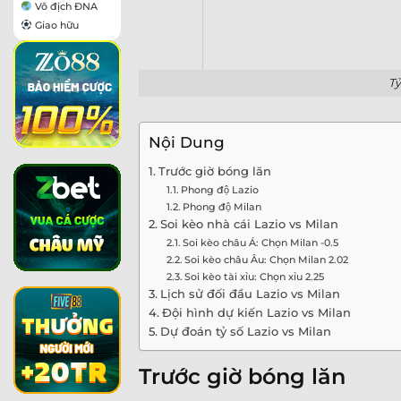
Vô địch ĐNA
Giao hữu
Tỷ
Nội Dung
Trước giờ bóng lăn
Phong độ Lazio
Phong độ Milan
Soi kèo nhà cái Lazio vs Milan
Soi kèo châu Á: Chọn Milan -0.5
Soi kèo châu Âu: Chọn Milan 2.02
Soi kèo tài xỉu: Chọn xỉu 2.25
Lịch sử đối đầu Lazio vs Milan
Đội hình dự kiến Lazio vs Milan
Dự đoán tỷ số Lazio vs Milan
Trước giờ bóng lăn