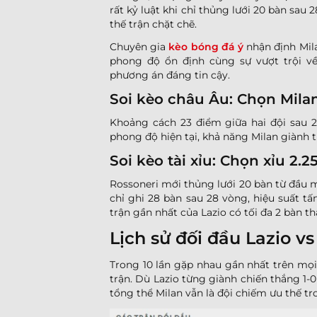
rất kỷ luật khi chỉ thủng lưới 20 bàn sau
thế trận chặt chẽ.
Chuyên gia
kèo bóng đá ý
nhận định Mila
phong độ ổn định cùng sự vượt trội về
phương án đáng tin cậy.
Soi kèo châu Âu: Chọn Mila
Khoảng cách 23 điểm giữa hai đội sau 2
phong độ hiện tại, khả năng Milan giành t
Soi kèo tài xỉu: Chọn xỉu 2.2
Rossoneri mới thủng lưới 20 bàn từ đầu mù
chỉ ghi 28 bàn sau 28 vòng, hiệu suất 
trận gần nhất của Lazio có tối đa 2 bàn th
Lịch sử đối đầu Lazio vs
Trong 10 lần gặp nhau gần nhất trên mọi 
trận. Dù Lazio từng giành chiến thắng 1-0
tổng thể Milan vẫn là đội chiếm ưu thế tr