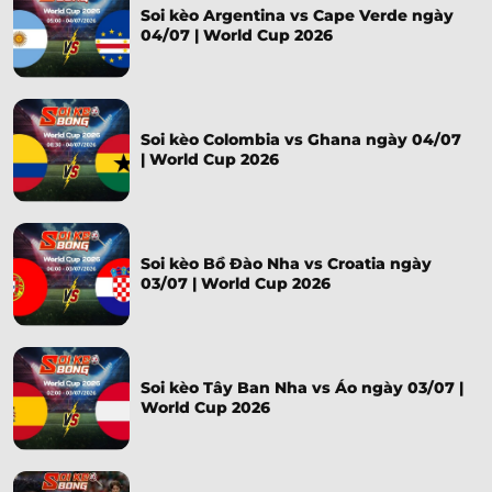
Soi kèo Argentina vs Cape Verde ngày
04/07 | World Cup 2026
Soi kèo Colombia vs Ghana ngày 04/07
| World Cup 2026
Soi kèo Bồ Đào Nha vs Croatia ngày
03/07 | World Cup 2026
Soi kèo Tây Ban Nha vs Áo ngày 03/07 |
World Cup 2026