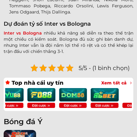
Tommaso Pobega, Riccardo Orsolini, Lewis Ferguson,
Jens Odgaard, Thijs Dallinga.
Dự đoán tỷ số Inter vs Bologna
Inter vs Bologna
nhiều khả năng sẽ diễn ra theo thế trận
một chiều có kiểm soát. Bologna đủ sức ghi bàn danh dự,
nhưng Inter vẫn là đội nắm lợi thế rõ rệt và có thể khép lại
trận đấu với chiến thắng 3-1.
5/5 - (1 bình chọn)
Top nhà cái uy tín
Xem tất cả
Bóng đá Ý