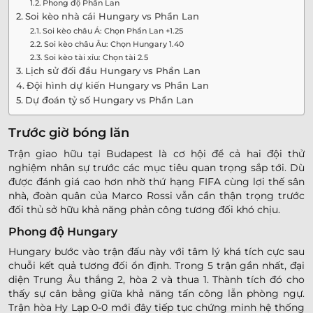
Phong độ Phần Lan
Soi kèo nhà cái Hungary vs Phần Lan
Soi kèo châu Á: Chọn Phần Lan +1.25
Soi kèo châu Âu: Chọn Hungary 1.40
Soi kèo tài xỉu: Chọn tài 2.5
Lịch sử đối đầu Hungary vs Phần Lan
Đội hình dự kiến Hungary vs Phần Lan
Dự đoán tỷ số Hungary vs Phần Lan
Trước giờ bóng lăn
Trận giao hữu tại Budapest là cơ hội để cả hai đội thử
nghiệm nhân sự trước các mục tiêu quan trọng sắp tới. Dù
được đánh giá cao hơn nhờ thứ hạng FIFA cùng lợi thế sân
nhà, đoàn quân của Marco Rossi vẫn cần thận trọng trước
đối thủ sở hữu khả năng phản công tương đối khó chịu.
Phong độ Hungary
Hungary bước vào trận đấu này với tâm lý khá tích cực sau
chuỗi kết quả tương đối ổn định. Trong 5 trận gần nhất, đại
diện Trung Âu thắng 2, hòa 2 và thua 1. Thành tích đó cho
thấy sự cân bằng giữa khả năng tấn công lẫn phòng ngự.
Trận hòa Hy Lạp 0-0 mới đây tiếp tục chứng minh hệ thống