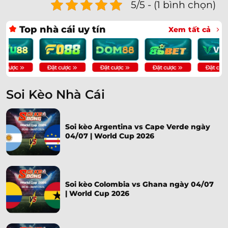
5/5 - (1 bình chọn)
Top nhà cái uy tín
Xem tất cả
Soi Kèo Nhà Cái
Soi kèo Argentina vs Cape Verde ngày
04/07 | World Cup 2026
Soi kèo Colombia vs Ghana ngày 04/07
| World Cup 2026