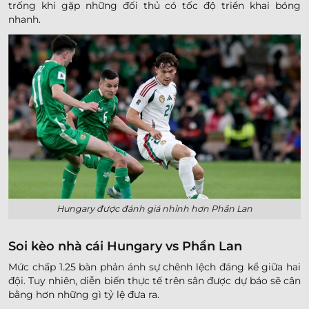
trống khi gặp những đối thủ có tốc độ triển khai bóng
nhanh.
Hungary được đánh giá nhỉnh hơn Phần Lan
Soi kèo nhà cái Hungary vs Phần Lan
Mức chấp 1.25 bàn phản ánh sự chênh lệch đáng kể giữa hai
đội. Tuy nhiên, diễn biến thực tế trên sân được dự báo sẽ cân
bằng hơn những gì tỷ lệ đưa ra.