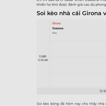
khiến họ khó được đánh giá cao dù phong
Soi kèo nhà cái Girona 
Tỷ l
Soi kèo bóng đá hôm nay cho thấy nhà 