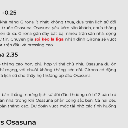
 -0.25
khả năng Girona ít nhất không thua, dựa trên lịch sử đối
ất trước Osasuna. Osasuna yếu kém sân khách, chưa thắng
n đi xa. Girona gần đây bất bại nhiều trận sân nhà, cộng
ự tin. Chuyên gia
soi kèo la liga
nhận định Girona sẽ vượt
 trận đấu và pressing cao.
na 2.35
ệ thắng cao hơn, phù hợp vị thế chủ nhà. Osasuna dù ổn
hí mạng, với chuỗi không thắng kéo dài. Girona có động
và lịch sử cho thấy họ thường áp đảo Osasuna.
 bàn thắng, nhưng lịch sử đối đầu thường có từ 2 bàn trở
sân nhà, trong khi Osasuna phản công sắc bén. Cả hai đều
 bàn thắng cao. Dự đoán vượt mốc tài nhờ các tình huống
vs Osasuna