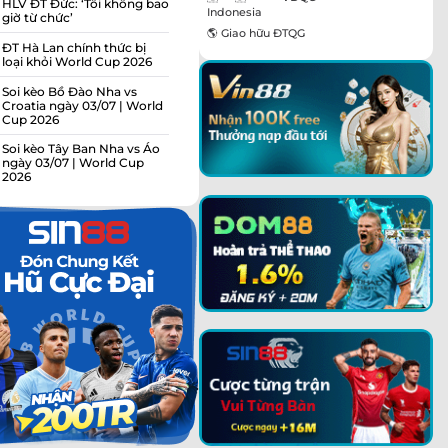
HLV ĐT Đức: ‘Tôi không bao
Indonesia
giờ từ chức’
🌎 Giao hữu ĐTQG
ĐT Hà Lan chính thức bị
loại khỏi World Cup 2026
Soi kèo Bồ Đào Nha vs
Croatia ngày 03/07 | World
Cup 2026
Soi kèo Tây Ban Nha vs Áo
ngày 03/07 | World Cup
2026