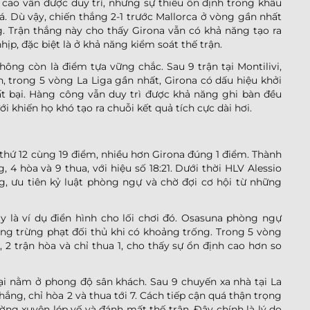
 cao vẫn được duy trì, nhưng sự thiếu ổn định trong khâu
á. Dù vậy, chiến thắng 2-1 trước Mallorca ở vòng gần nhất
g. Trận thắng này cho thấy Girona vẫn có khả năng tạo ra
hịp, đặc biệt là ở khả năng kiểm soát thế trận.
ng còn là điểm tựa vững chắc. Sau 9 trận tại Montilivi,
n, trong 5 vòng La Liga gần nhất, Girona có dấu hiệu khởi
hất bại. Hàng công vẫn duy trì được khả năng ghi bàn đều
i khiến họ khó tạo ra chuỗi kết quả tích cực dài hơi.
 thứ 12 cùng 19 điểm, nhiều hơn Girona đúng 1 điểm. Thành
 4 hòa và 9 thua, với hiệu số 18:21. Dưới thời HLV Alessio
g, ưu tiên kỷ luật phòng ngự và chờ đợi cơ hội từ những
ây là ví dụ điển hình cho lối chơi đó. Osasuna phòng ngự
sàng trừng phạt đối thủ khi có khoảng trống. Trong 5 vòng
 2 trận hòa và chỉ thua 1, cho thấy sự ổn định cao hơn so
ại nằm ở phong độ sân khách. Sau 9 chuyến xa nhà tại La
ắng, chỉ hòa 2 và thua tới 7. Cách tiếp cận quá thận trọng
ờng xuyên lép vế và đánh mất thế trận. Đây chính là lý do