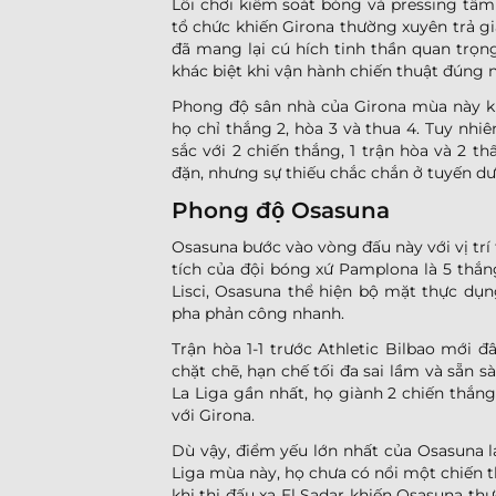
Lối chơi kiểm soát bóng và pressing tầm
tổ chức khiến Girona thường xuyên trả gi
đã mang lại cú hích tinh thần quan trọn
khác biệt khi vận hành chiến thuật đúng n
Phong độ sân nhà của Girona mùa này khô
họ chỉ thắng 2, hòa 3 và thua 4. Tuy nhiê
sắc với 2 chiến thắng, 1 trận hòa và 2 t
đặn, nhưng sự thiếu chắc chắn ở tuyến dướ
Phong độ Osasuna
Osasuna bước vào vòng đấu này với vị trí
tích của đội bóng xứ Pamplona là 5 thắng,
Lisci, Osasuna thể hiện bộ mặt thực dụn
pha phản công nhanh.
Trận hòa 1-1 trước Athletic Bilbao mới đ
chặt chẽ, hạn chế tối đa sai lầm và sẵn 
La Liga gần nhất, họ giành 2 chiến thắng,
với Girona.
Dù vậy, điểm yếu lớn nhất của Osasuna l
Liga mùa này, họ chưa có nổi một chiến th
khi thi đấu xa El Sadar khiến Osasuna thư