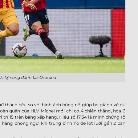
ợc kỳ vọng đánh bại Osasuna
hử thách nếu so với hình ảnh bùng nổ giúp họ giành vé dự
đoàn quân của HLV Míchel mới chỉ có 4 chiến thắng, hòa 6
ị trí 15 trên bảng xếp hạng. Hiệu số 17:34 là minh chứng rõ
hàng phòng ngự, khi trung bình họ để lọt lưới gần 2 bàn