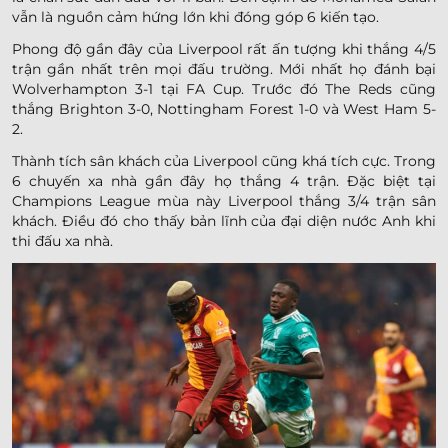
vẫn là nguồn cảm hứng lớn khi đóng góp 6 kiến tạo.
Phong độ gần đây của Liverpool rất ấn tượng khi thắng 4/5
trận gần nhất trên mọi đấu trường. Mới nhất họ đánh bại
Wolverhampton 3-1 tại FA Cup. Trước đó The Reds cũng
thắng Brighton 3-0, Nottingham Forest 1-0 và West Ham 5-
2.
Thành tích sân khách của Liverpool cũng khá tích cực. Trong
6 chuyến xa nhà gần đây họ thắng 4 trận. Đặc biệt tại
Champions League mùa này Liverpool thắng 3/4 trận sân
khách. Điều đó cho thấy bản lĩnh của đại diện nước Anh khi
thi đấu xa nhà.