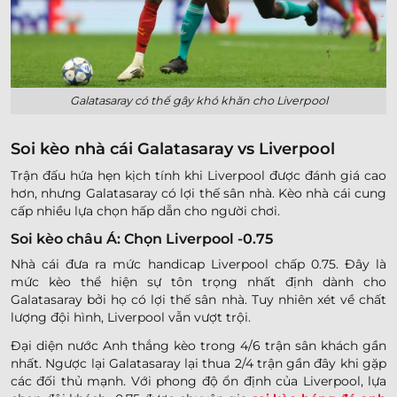
Galatasaray có thể gây khó khăn cho Liverpool
Soi kèo nhà cái Galatasaray vs Liverpool
Trận đấu hứa hẹn kịch tính khi Liverpool được đánh giá cao
hơn, nhưng Galatasaray có lợi thế sân nhà. Kèo nhà cái cung
cấp nhiều lựa chọn hấp dẫn cho người chơi.
Soi kèo châu Á: Chọn Liverpool -0.75
Nhà cái đưa ra mức handicap Liverpool chấp 0.75. Đây là
mức kèo thể hiện sự tôn trọng nhất định dành cho
Galatasaray bởi họ có lợi thế sân nhà. Tuy nhiên xét về chất
lượng đội hình, Liverpool vẫn vượt trội.
Đại diện nước Anh thắng kèo trong 4/6 trận sân khách gần
nhất. Ngược lại Galatasaray lại thua 2/4 trận gần đây khi gặp
các đối thủ mạnh. Với phong độ ổn định của Liverpool, lựa