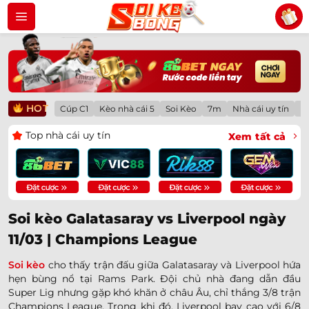
Bỏ
qua
nội
dung
HOT
Cúp C1
Kèo nhà cái 5
Soi Kèo
7m
Nhà cái uy tín
Lị
Top nhà cái uy tín
Xem tất cả
Soi kèo Galatasaray vs Liverpool ngày
11/03 | Champions League
Soi kèo
cho thấy trận đấu giữa Galatasaray và Liverpool hứa
hẹn bùng nổ tại Rams Park. Đội chủ nhà đang dẫn đầu
Super Lig nhưng gặp khó khăn ở châu Âu, chỉ thắng 3/8 trận
Champions League. Trong khi đó, Liverpool bay cao với 6/8