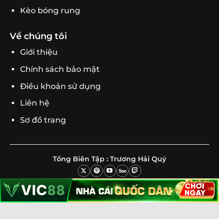
Kèo bóng rung
Về chúng tôi
Giới thiệu
Chính sách bảo mật
Điều khoản sử dụng
Liên hệ
Sơ đồ trang
Tổng Biên Tập : Trương Hải Quý
Copyright © 2025 abse.io
abse.io - Trang soi kèo top 1 Việt Nam