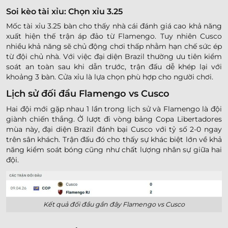
Soi kèo tài xỉu: Chọn xỉu 3.25
Mốc tài xỉu 3.25 bàn cho thấy nhà cái đánh giá cao khả năng
xuất hiện thế trận áp đảo từ Flamengo. Tuy nhiên Cusco
nhiều khả năng sẽ chủ động chơi thấp nhằm hạn chế sức ép
từ đội chủ nhà. Với việc đại diện Brazil thường ưu tiên kiểm
soát an toàn sau khi dẫn trước, trận đấu dễ khép lại với
khoảng 3 bàn. Cửa xỉu là lựa chọn phù hợp cho người chơi.
Lịch sử đối đầu Flamengo vs Cusco
Hai đội mới gặp nhau 1 lần trong lịch sử và Flamengo là đội
giành chiến thắng. Ở lượt đi vòng bảng Copa Libertadores
mùa này, đại diện Brazil đánh bại Cusco với tỷ số 2-0 ngay
trên sân khách. Trận đấu đó cho thấy sự khác biệt lớn về khả
năng kiểm soát bóng cũng như chất lượng nhân sự giữa hai
đội.
Kết quả đối đầu gần đây Flamengo vs Cusco