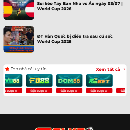
Soi kèo Tây Ban Nha vs Áo ngày 03/07 |
World Cup 2026
ĐT Hàn Quốc bị điều tra sau cú sốc
World Cup 2026
Top nhà cái uy tín
Xem tất cả