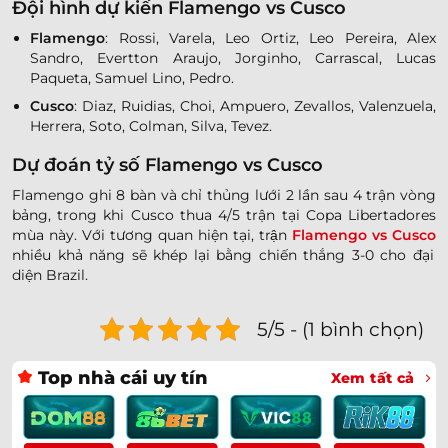
Đội hình dự kiến Flamengo vs Cusco
Flamengo
: Rossi, Varela, Leo Ortiz, Leo Pereira, Alex
Sandro, Evertton Araujo, Jorginho, Carrascal, Lucas
Paqueta, Samuel Lino, Pedro.
Cusco
: Diaz, Ruidias, Choi, Ampuero, Zevallos, Valenzuela,
Herrera, Soto, Colman, Silva, Tevez.
Dự đoán tỷ số Flamengo vs Cusco
Flamengo ghi 8 bàn và chỉ thủng lưới 2 lần sau 4 trận vòng
bảng, trong khi Cusco thua 4/5 trận tại Copa Libertadores
mùa này. Với tương quan hiện tại, trận
Flamengo vs Cusco
nhiều khả năng sẽ khép lại bằng chiến thắng 3-0 cho đại
diện Brazil.
5/5 - (1 bình chọn)
Top nhà cái uy tín
Xem tất cả