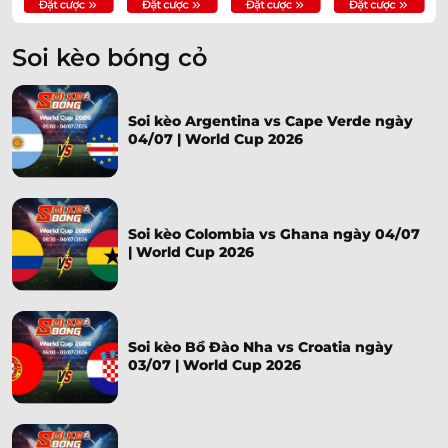
Soi kèo bóng cỏ
Soi kèo Argentina vs Cape Verde ngày
04/07 | World Cup 2026
Soi kèo Colombia vs Ghana ngày 04/07
| World Cup 2026
Soi kèo Bồ Đào Nha vs Croatia ngày
03/07 | World Cup 2026