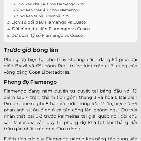
Soi kèo châu Á: Chọn Flamengo -2.25
Soi kèo châu Âu: Chọn Flamengo 1.11
Soi kèo tài xỉu: Chọn xỉu 3.25
Lịch sử đối đầu Flamengo vs Cusco
Đội hình dự kiến Flamengo vs Cusco
Dự đoán tỷ số Flamengo vs Cusco
Trước giờ bóng lăn
Phong độ hiện tại cho thấy khoảng cách đáng kể giữa đại
diện Brazil và đội bóng Peru trước lượt trận cuối cùng của
vòng bảng Copa Libertadores.
Phong độ Flamengo
Flamengo đang nắm quyền tự quyết tại bảng đấu với 10
điểm sau 4 trận, thành tích gồm thắng 3 và hòa 1. Đại diện
Rio de Janeiro ghi 8 bàn và mới thủng lưới 2 lần, hiệu số +6
phản ánh sự ổn định ở cả tấn công lẫn phòng ngự. Dù vừa
nhận thất bại 0-3 trước Palmeiras tại giải quốc nội, đội chủ
sân Maracana vẫn duy trì phong độ khá tốt khi thắng 3/5
trận gần nhất trên mọi đấu trường.
Điểm tích cực của Flamengo nằm ở khả năng tận dụng sân