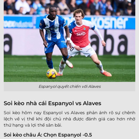
Espanyol quyết chiến với Alaves
Soi kèo nhà cái Espanyol vs Alaves
Soi kèo hôm nay Espanyol vs Alaves phản ánh rõ sự chênh
lệch về vị thế khi đội chủ nhà được đánh giá cao hơn nhờ
thứ hạng và lợi thế sân bãi.
Soi kèo châu Á: Chọn Espanyol -0.5