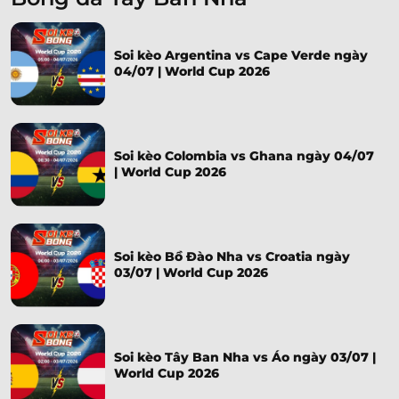
Soi kèo Argentina vs Cape Verde ngày
04/07 | World Cup 2026
Soi kèo Colombia vs Ghana ngày 04/07
| World Cup 2026
Soi kèo Bồ Đào Nha vs Croatia ngày
03/07 | World Cup 2026
Soi kèo Tây Ban Nha vs Áo ngày 03/07 |
World Cup 2026