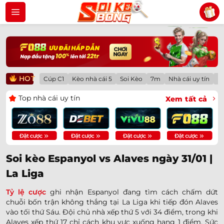
Bỏ
qua
nội
dung
HOT
Cúp C1
Kèo nhà cái 5
Soi Kèo
7m
Nhà cái uy tín
Lị
Top nhà cái uy tín
Xem tất cả
Soi kèo Espanyol vs Alaves ngày 31/01 |
La Liga
Tỷ lệ cược
ghi nhận Espanyol đang tìm cách chấm dứt
chuỗi bốn trận không thắng tại La Liga khi tiếp đón Alaves
vào tối thứ Sáu. Đội chủ nhà xếp thứ 5 với 34 điểm, trong khi
Alaves xếp thứ 17 chỉ cách khu vực xuống hạng 1 điểm. Sức