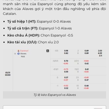
mạnh sân nhà của Espanyol cùng phong độ yếu kém sân
khách của Alaves gợi ý một trận đấu nghiêng về phía đội
Catalan.
Tỷ số hiệp 1 (HT):
Espanyol 0-0
Alaves
Tỷ số cả trận (FT):
Espanyol 1-0
Alaves
Kèo châu Á (HDP):
Chọn Espanyol -0.5
Kèo tài xỉu (O/U):
Chọn xỉu 2.0
Tỷ lệ kèo Espanyol vs Alaves