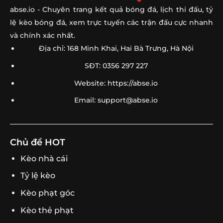
abse.io
- Chuyên trang kết quả bóng đá, lịch thi đấu, tỷ
lệ kèo bóng đá, xem trực tuyến các trận đấu cực nhanh
và chính xác nhất.
Địa chỉ: 168 Minh Khai, Hai Bà Trưng, Hà Nội
SĐT: 0356 297 227
Website: https://abse.io
Email:
support@abse.io
Chủ đề HOT
Kèo nhà cái
Tỷ lệ kèo
Kèo phạt góc
Kèo thẻ phạt