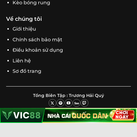
Kèo bóng rung
Về chúng tôi
Giới thiệu
Chính sách bảo mật
Điều khoản sử dụng
Liên hệ
Sơ đồ trang
Tổng Biên Tập : Trương Hải Quý
Copyright © 2025 abse.io
abse.io - Trang soi kèo top 1 Việt Nam