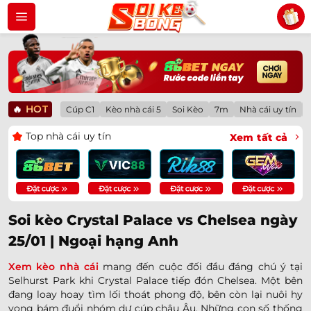
Bỏ
qua
nội
dung
🔥
HOT
Cúp C1
Kèo nhà cái 5
Soi Kèo
7m
Nhà cái uy tín
Top nhà cái uy tín
Xem tất cả
Soi kèo Crystal Palace vs Chelsea ngày
25/01 | Ngoại hạng Anh
Xem kèo nhà cái
mang đến cuộc đối đầu đáng chú ý tại
Selhurst Park khi Crystal Palace tiếp đón Chelsea. Một bên
đang loay hoay tìm lối thoát phong độ, bên còn lại nuôi hy
vọng bám đuổi nhóm dự cúp châu Âu. Những con số thống