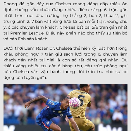
Phong độ gần đây của Chelsea mang dáng dấp thiếu ổn
định nhưng vẫn chứa đựng nhiều điểm sáng. 6 trận gần
nhất trên mọi đấu trường, họ thắng 2, hòa 2, thua 2, ghi
trung bình 2.17 bàn và thủng lưới 1.5 bàn mỗi trận. Đáng chú
ý, ở các chuyến làm khách, Chelsea bất bại 5/6 trận gần nhất
tại Premier League. Điều này phần nào cho thấy sự tiến bộ
về bản lĩnh sân khách.
Dưới thời Liam Rosenior, Chelsea thể hiện kỷ luật hơn trong
khâu phòng ngự. 7 trận giữ sạch lưới trong 15 chuyến làm
khách gần nhất tại giải là con số rất đáng ghi nhận. Dù
thiếu vắng nhiều trụ cột ở hàng thủ, cấu trúc phòng ngự
của Chelsea vẫn vận hành tương đối trơn tru nhờ sự cơ
động của tuyến giữa.