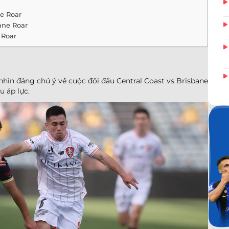
ne Roar
ane Roar
 Roar
ìn đáng chú ý về cuộc đối đầu Central Coast vs Brisbane
u áp lực.