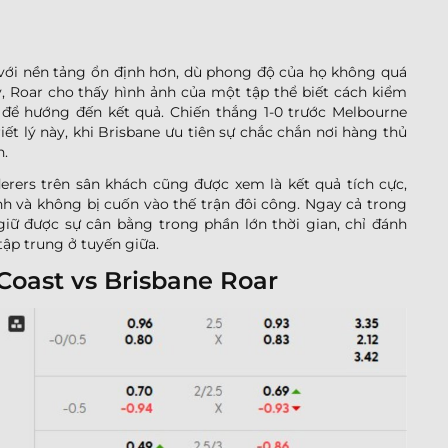
 với nền tảng ổn định hơn, dù phong độ của họ không quá
 Roar cho thấy hình ảnh của một tập thể biết cách kiểm
 để hướng đến kết quả. Chiến thắng 1-0 trước Melbourne
iết lý này, khi Brisbane ưu tiên sự chắc chắn nơi hàng thủ
h.
erers trên sân khách cũng được xem là kết quả tích cực,
ình và không bị cuốn vào thế trận đôi công. Ngay cả trong
 giữ được sự cân bằng trong phần lớn thời gian, chỉ đánh
tập trung ở tuyến giữa.
 Coast vs Brisbane Roar