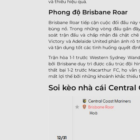
và thiếu hiệu quả.
Phong độ Brisbane Roar
Brisbane Roar tiếp cận cuộc đối đầu này
bùng nổ. Trong những vòng đấu gần đây,
soát trận đấu và chấp nhận đá chặt chẽ
Victory và Adelaide United phản ánh rõ tr
và tận dụng tốt các tình huống quyết địn
Trận hòa 1-1 trước Western Sydney Wand
bởi Brisbane duy trì được cấu trúc đội h
thất bại 1-2 trước Macarthur FC, họ vẫn
mất lợi thế bởi những khoảnh khắc thiếu 
Soi kèo nhà cái Central