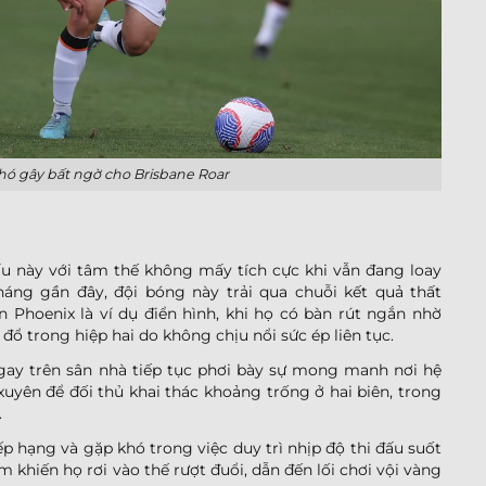
khó gây bất ngờ cho Brisbane Roar
ấu này với tâm thế không mấy tích cực khi vẫn đang loay
áng gần đây, đội bóng này trải qua chuỗi kết quả thất
n Phoenix là ví dụ điển hình, khi họ có bàn rút ngắn nhờ
 trong hiệp hai do không chịu nổi sức ép liên tục.
 ngay trên sân nhà tiếp tục phơi bày sự mong manh nơi hệ
uyên để đối thủ khai thác khoảng trống ở hai biên, trong
.
 hạng và gặp khó trong việc duy trì nhịp độ thi đấu suốt
 khiến họ rơi vào thế rượt đuổi, dẫn đến lối chơi vội vàng