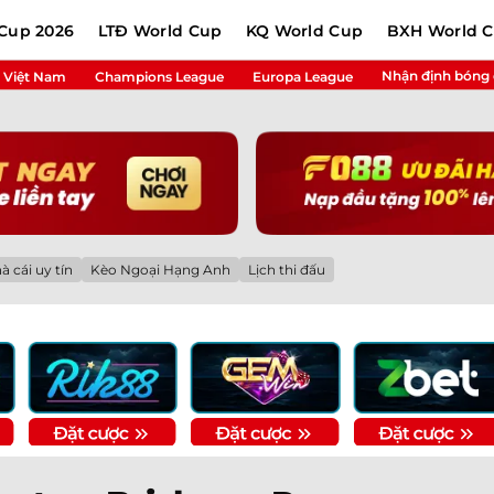
Cup 2026
LTĐ World Cup
KQ World Cup
BXH World 
Nhận định bóng
Việt Nam
Champions League
Europa League
à cái uy tín
Kèo Ngoại Hạng Anh
Lịch thi đấu