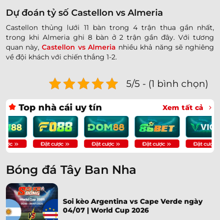
Dự đoán tỷ số Castellon vs Almeria
Castellon thủng lưới 11 bàn trong 4 trận thua gần nhất,
trong khi Almeria ghi 8 bàn ở 2 trận gần đây. Với tương
quan này,
Castellon vs Almeria
nhiều khả năng sẽ nghiêng
về đội khách với chiến thắng 1-2.
5/5 - (1 bình chọn)
Top nhà cái uy tín
Xem tất cả
Bóng đá Tây Ban Nha
Soi kèo Argentina vs Cape Verde ngày
04/07 | World Cup 2026