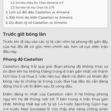
Soi kèo châu Âu: Chọn Almeria 4.11
Soi kèo tài xỉu: Chọn tài 2.75
Lịch sử đối đầu Castellon vs Almeria
Đội hình dự kiến Castellon vs Almeria
Dự đoán tỷ số Castellon vs Almeria
Trước giờ bóng lăn
Trước khi đi sâu vào các tỷ lệ, cần nhìn lại phong độ gần đây
của hai đội để có góc nhìn chính xác hơn về cục diện trận
đấu này.
Phong độ Castellon
Castellon đang trải qua giai đoạn phong độ không thực sự
ổn định khi họ không thắng trong 6 trận gần nhất với thành
tích hòa 3 và thua 3. Việc liên tục đánh rơi điểm số khiến đội
bóng này bị chững lại trong cuộc đua top đầu dù vẫn đang
đứng thứ 6 với 51 điểm sau 32 vòng đấu.
Điểm đáng lo nhất của Castellon nằm ở hệ thống phòng
ngự khi họ để thủng lưới tới 11 bàn trong 4 trận thua gần
nhất. Những thất bại với tỷ số 1-4 trước Sporting Gijon hay
2-4 trước Real Sociedad B cho thấy khả năng chống phản