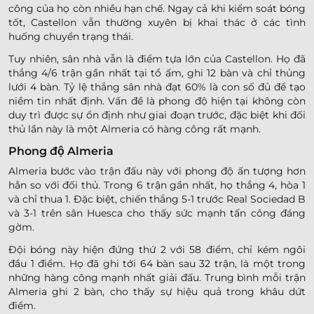
công của họ còn nhiều hạn chế. Ngay cả khi kiểm soát bóng
tốt, Castellon vẫn thường xuyên bị khai thác ở các tình
huống chuyển trạng thái.
Tuy nhiên, sân nhà vẫn là điểm tựa lớn của Castellon. Họ đã
thắng 4/6 trận gần nhất tại tổ ấm, ghi 12 bàn và chỉ thủng
lưới 4 bàn. Tỷ lệ thắng sân nhà đạt 60% là con số đủ để tạo
niềm tin nhất định. Vấn đề là phong độ hiện tại không còn
duy trì được sự ổn định như giai đoạn trước, đặc biệt khi đối
thủ lần này là một Almeria có hàng công rất mạnh.
Phong độ Almeria
Almeria bước vào trận đấu này với phong độ ấn tượng hơn
hẳn so với đối thủ. Trong 6 trận gần nhất, họ thắng 4, hòa 1
và chỉ thua 1. Đặc biệt, chiến thắng 5-1 trước Real Sociedad B
và 3-1 trên sân Huesca cho thấy sức mạnh tấn công đáng
gờm.
Đội bóng này hiện đứng thứ 2 với 58 điểm, chỉ kém ngôi
đầu 1 điểm. Họ đã ghi tới 64 bàn sau 32 trận, là một trong
những hàng công mạnh nhất giải đấu. Trung bình mỗi trận
Almeria ghi 2 bàn, cho thấy sự hiệu quả trong khâu dứt
điểm.