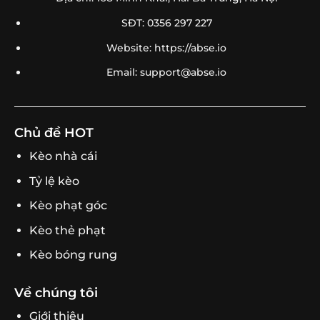
SĐT: 0356 297 227
Website: https://abse.io
Email:
support@abse.io
Chủ đề HOT
Kèo nhà cái
Tỷ lệ kèo
Kèo phạt góc
Kèo thẻ phạt
Kèo bóng rung
Về chúng tôi
Giới thiệu