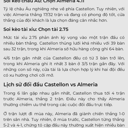
Soi kèo châu Âu: Chọn Almeria 4.11
Tỷ lệ châu Âu nghiêng nhẹ về phía Castellon. Tuy nhiên, với
việc Almeria thắng 17/32 trận và đang có phong độ tốt, cửa
thắng của đội khách là lựa chọn đáng cân nhắc hơn.
Soi kèo tài xỉu: Chọn tài 2.75
Mức tài xỉu 2.75 phản ánh kỳ vọng vào một trận đấu có
nhiều bàn thắng. Castellon thủng lưới khá nhiều với 39 bàn
sau 32 trận, trong khi Almeria sở hữu hàng công ghi 64 bàn.
4/6 trận gần nhất của Castellon đều có từ 3 bàn trở lên,
trong khi Almeria ghi ít nhất 3 bàn ở 3/5 trận gần đây. Với
những con số này, cửa tài là lựa chọn hợp lý khi hai đội đều
có xu hướng chơi cởi mở.
Lịch sử đối đầu Castellon vs Almeria
Trong 6 lần gặp nhau gần nhất, Castellon thua tới 4 trận
trước Almeria, thắng 2 trận. Điều này cho thấy Almeria
thường chiếm ưu thế trong các cuộc đối đầu trực tiếp.
Ở trận lượt đi mùa này, Almeria đã giành chiến thắng 1-0
trên sân nhà. Tuy nhiên, ở mùa trước, Castellon từng thắng
5-2 và 4-1, chứng tỏ cặp đấu này thường xuất hiện nhiều bàn