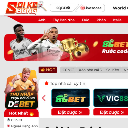
Bỏ
World 
KQBD
Livescore
qua
nội
Anh
Tây Ban Nha
Đức
Pháp
Italia
dung
HOT
Cúp C1
Kèo nhà cái 5
Soi Kèo
Nh
Top nhà cái uy tín
Hot Nhất
Cúp C1
Ngoại Hạng Anh