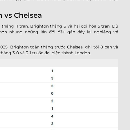
n vs Chelsea
thắng 11 trận, Brighton thắng 6 và hai đội hòa 5 trận. Dù
 hơn nhưng những lần đối đầu gần đây lại nghiêng về
25, Brighton toàn thắng trước Chelsea, ghi tới 8 bàn và
thắng 3-0 và 3-1 trước đại diện thành London.