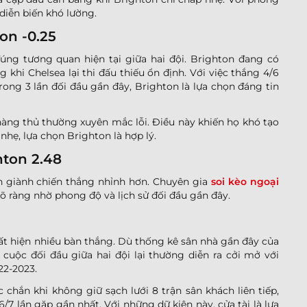
diễn biến khó lường.
ton -0.25
ng tương quan hiện tại giữa hai đội. Brighton đang có
g khi Chelsea lại thi đấu thiếu ổn định. Với việc thắng 4/6
rong 3 lần đối đầu gần đây, Brighton là lựa chọn đáng tin
 hàng thủ thường xuyên mắc lỗi. Điều này khiến họ khó tạo
hẹ, lựa chọn Brighton là hợp lý.
hton 2.48
 giành chiến thắng nhỉnh hơn. Chuyên gia
soi kèo ngoại
rõ ràng nhờ phong độ và lịch sử đối đầu gần đây.
uất hiện nhiều bàn thắng. Dù thống kê sân nhà gần đây của
cuộc đối đầu giữa hai đội lại thường diễn ra cởi mở với
22-2023.
chắn khi không giữ sạch lưới 8 trận sân khách liên tiếp,
6/7 lần gặp gần nhất. Với những dữ kiện này, cửa tài là lựa