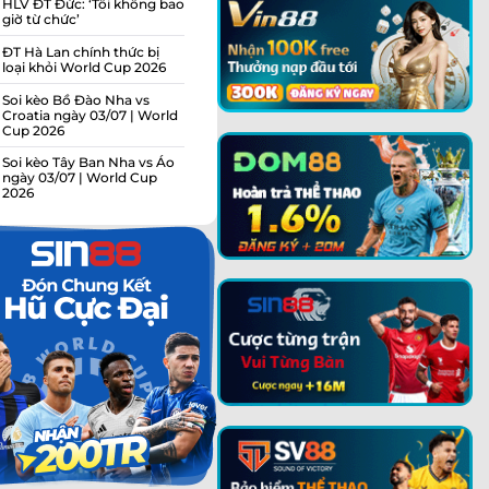
HLV ĐT Đức: ‘Tôi không bao
giờ từ chức’
ĐT Hà Lan chính thức bị
loại khỏi World Cup 2026
Soi kèo Bồ Đào Nha vs
Croatia ngày 03/07 | World
Cup 2026
Soi kèo Tây Ban Nha vs Áo
ngày 03/07 | World Cup
2026