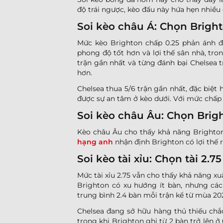
độ trái ngược, kèo đấu này hứa hẹn nhiều 
Soi kèo châu Á: Chọn Brigh
Mức kèo Brighton chấp 0.25 phản ánh đú
phong độ tốt hơn và lợi thế sân nhà, tron
trận gần nhất và từng đánh bại Chelsea t
hơn.
Chelsea thua 5/6 trận gần nhất, đặc biệt
được sự an tâm ở kèo dưới. Với mức chấp n
Soi kèo châu Âu: Chọn Brig
Kèo châu Âu cho thấy khả năng Brighton
hạng anh
nhận định Brighton có lợi thế 
Soi kèo tài xỉu: Chọn tài 2.75
Mức tài xỉu 2.75 vẫn cho thấy khả năng x
Brighton có xu hướng ít bàn, nhưng các 
trung bình 2.4 bàn mỗi trận kể từ mùa 20
Chelsea đang sở hữu hàng thủ thiếu chắc 
trong khi Brighton ghi từ 2 bàn trở lên ở 