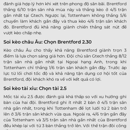
đánh giá hợp lý hơn khi xét trên phong độ sân bãi. Brentford
thắng 6/10 trận sân nhà mùa này và thắng kèo ở 4/5 trận
gần nhất tại Gtech. Ngược lại, Tottenham không thắng 5/6
chuyến làm khách gần đây và thua kèo 4/6 trận sân khách
đó. Brentford đủ khả năng giành chiến thắng sát nút để
vượt kèo chấp nhẹ.
Soi kèo châu Âu: Chọn Brentford 2.30
Kèo châu Âu cho thấy khả năng Brentford giành trọn 3
điểm là lựa chọn sáng giá hơn. Đội chủ sân Gtech thắng 8/12
trận sân nhà gần nhất tại Ngoại hạng Anh, trong khi
Tottenham chỉ thắng 1/6 trận sân khách gần đây. Trước áp
lực từ lối chơi tốc độ và khả năng tận dụng cơ hội tốt của
Brentford, đội khách khó ra về với kết quả có lợi.
Soi kèo tài xỉu: Chọn tài 2.5
Mốc tài xỉu 2.5 được đánh giá khá thấp so với xu hướng ghi
bàn của hai đội. Brentford ghi ít nhất 2 bàn ở 4/5 trận sân
nhà gần nhất, trong khi Tottenham để lọt lưới từ 2 bàn trở
lên ở 3/6 trận sân khách vừa qua. Ngoài ra, 4/6 trận gần đây
của Tottenham và 3/5 trận sân nhà gần nhất của Brentford
đều khép lại với từ 3 bàn thắng trở lên. Với thế trận đôi công