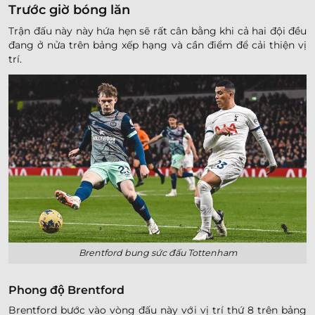
Trước giờ bóng lăn
Trận đấu này này hứa hẹn sẽ rất cân bằng khi cả hai đội đều
đang ở nửa trên bảng xếp hạng và cần điểm để cải thiện vị
trí.
Brentford bung sức đấu Tottenham
Phong độ Brentford
Brentford bước vào vòng đấu này với vị trí thứ 8 trên bảng