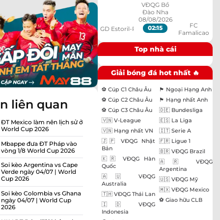
VĐQG Bồ
Đào Nha
08/08/2026
FC
02:15
GD Estoril-Praia
Famalicao
Top nhà cái
Giải bóng đá hot nhất 🔥
⚽️ Cúp C1 Châu Âu
🏴󠁧󠁢󠁥󠁮󠁧󠁿 Ngoại Hạng Anh
⚽️ Cúp C2 Châu Âu
🏴󠁧󠁢󠁥󠁮󠁧󠁿 Hạng nhất Anh
in liên quan
⚽️ Cúp C3 Châu Âu
🇩🇪 Bundesliga
🇻🇳 V-League
🇪🇸 La Liga
ĐT Mexico làm nên lịch sử ở
World Cup 2026
🇻🇳 Hạng nhất VN
🇮🇹 Serie A
🇯🇵 VĐQG Nhật
🇫🇷 Ligue 1
Mbappe đưa ĐT Pháp vào
Bản
vòng 1/8 World Cup 2026
🇧🇷 VĐQG Brazil
🇰🇷 VĐQG Hàn
🇦🇷 VĐQG
Soi kèo Argentina vs Cape
Quốc
Argentina
Verde ngày 04/07 | World
🇦🇺 VĐQG
Cup 2026
🇺🇸 VĐQG Mỹ
Australia
🇲🇽 VĐQG Mexico
Soi kèo Colombia vs Ghana
🇹🇭 VĐQG Thái Lan
⚽️ Giao hữu CLB
ngày 04/07 | World Cup
🇮🇩 VĐQG
2026
Indonesia