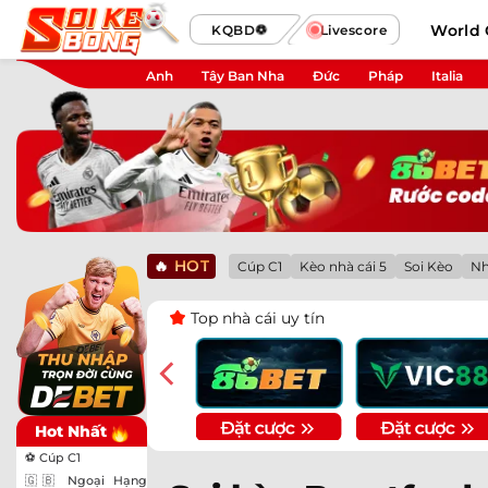
Bỏ
World 
KQBD
Livescore
qua
nội
Anh
Tây Ban Nha
Đức
Pháp
Italia
dung
🔥
HOT
Cúp C1
Kèo nhà cái 5
Soi Kèo
Nh
Top nhà cái uy tín
Hot Nhất
⚽ Cúp C1
🇬🇧 Ngoại Hạng