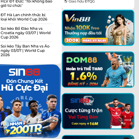
HLV ĐT Đức: ‘Tôi không bao
🌎 Giao hữu ĐTQG
giờ từ chức’
ĐT Hà Lan chính thức bị
loại khỏi World Cup 2026
Soi kèo Bồ Đào Nha vs
Croatia ngày 03/07 | World
Cup 2026
Soi kèo Tây Ban Nha vs Áo
ngày 03/07 | World Cup
2026