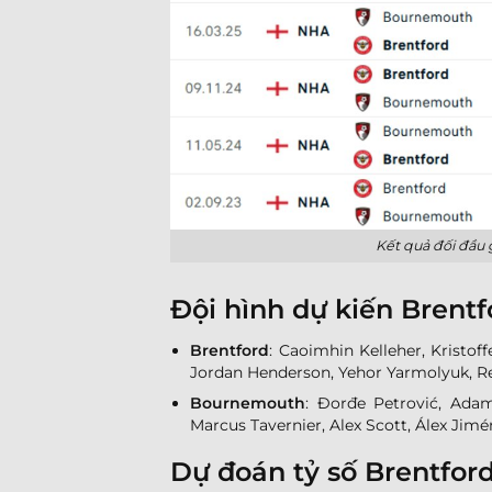
Kết quả đối đầu
Đội hình dự kiến Brent
Brentford
: Caoimhin Kelleher, Kristof
Jordan Henderson, Yehor Yarmolyuk, Re
Bournemouth
: Đorđe Petrović, Adam
Marcus Tavernier, Alex Scott, Álex Jimé
Dự đoán tỷ số Brentfo