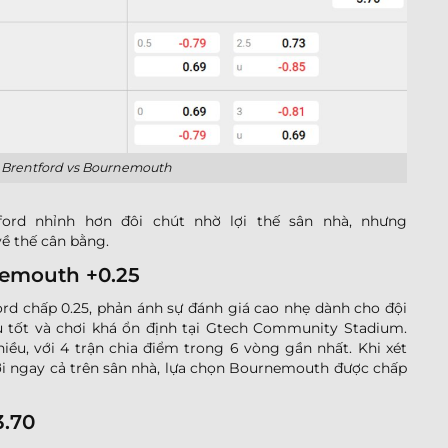
o Brentford vs Bournemouth
ford nhỉnh hơn đôi chút nhờ lợi thế sân nhà, nhưng
ề thế cân bằng.
rnemouth +0.25
rd chấp 0.25, phản ánh sự đánh giá cao nhẹ dành cho đội
ầu tốt và chơi khá ổn định tại Gtech Community Stadium.
iều, với 4 trận chia điểm trong 6 vòng gần nhất. Khi xét
ới ngay cả trên sân nhà, lựa chọn Bournemouth được chấp
3.70