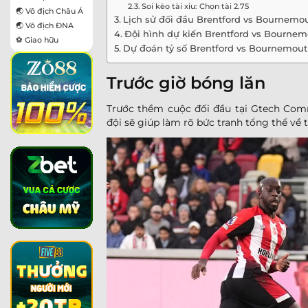
Soi kèo tài xỉu: Chọn tài 2.75
🌏️️ Vô địch Châu Á
Lịch sử đối đầu Brentford vs Bournemo
🌏️️ Vô địch ĐNA
Đội hình dự kiến Brentford vs Bourne
⚽️️️ Giao hữu
Dự đoán tỷ số Brentford vs Bournemou
Trước giờ bóng lăn
Trước thềm cuộc đối đầu tại Gtech Com
đội sẽ giúp làm rõ bức tranh tổng thể về 