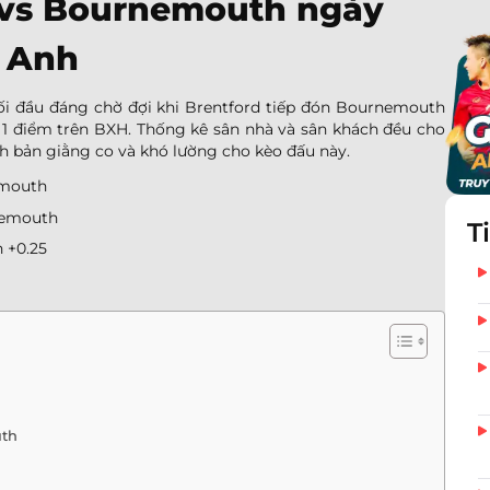
d vs Bournemouth ngày
g Anh
 đầu đáng chờ đợi khi Brentford tiếp đón Bournemouth
 1 điểm trên BXH. Thống kê sân nhà và sân khách đều cho
h bản giằng co và khó lường cho kèo đấu này.
mouth
emouth
T
 +0.25
uth