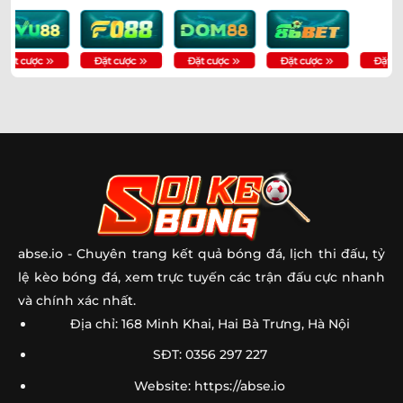
abse.io
- Chuyên trang kết quả bóng đá, lịch thi đấu, tỷ
lệ kèo bóng đá, xem trực tuyến các trận đấu cực nhanh
và chính xác nhất.
Địa chỉ: 168 Minh Khai, Hai Bà Trưng, Hà Nội
SĐT: 0356 297 227
Website: https://abse.io