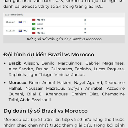
đấu gần nhất vào năm 2023, Morocco đã tạo bất ngờ khi
đánh bại Selecao với tỷ số 2-1 trong trận giao hữu.
Kết quả đối đầu gần đây Brazil vs Morocco
Đội hình dự kiến Brazil vs Morocco
Brazil
: Alisson, Danilo, Marquinhos, Gabriel Magalhaes,
Alex Sandro, Bruno Guimaraes, Fabinho, Lucas Paqueta,
Raphinha, Igor Thiago, Vinicius Junior.
Morocco
: Bono, Achraf Hakimi, Nayef Aguerd, Redouane
Halhal, Noussair Mazraoui, Sofyan Amrabat, Azzedine
Ounahi, Bilal El Khannouss, Brahim Diaz, Chemsdine
Talbi, Abde Ezzalzouli.
Dự đoán tỷ số Brazil vs Morocco
Morocco bất bại 21 trận liên tiếp và sở hữu hàng thủ thuộc
nhóm chắc chắn nhất trước thềm giải đấu. Trong bối cảnh