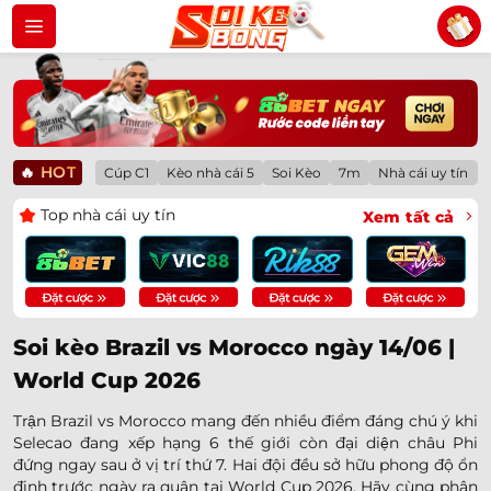
Bỏ
qua
nội
dung
🔥
HOT
Cúp C1
Kèo nhà cái 5
Soi Kèo
7m
Nhà cái uy tín
Top nhà cái uy tín
Xem tất cả
Soi kèo Brazil vs Morocco ngày 14/06 |
World Cup 2026
Trận Brazil vs Morocco mang đến nhiều điểm đáng chú ý khi
Selecao đang xếp hạng 6 thế giới còn đại diện châu Phi
đứng ngay sau ở vị trí thứ 7. Hai đội đều sở hữu phong độ ổn
định trước ngày ra quân tại World Cup 2026. Hãy cùng phân