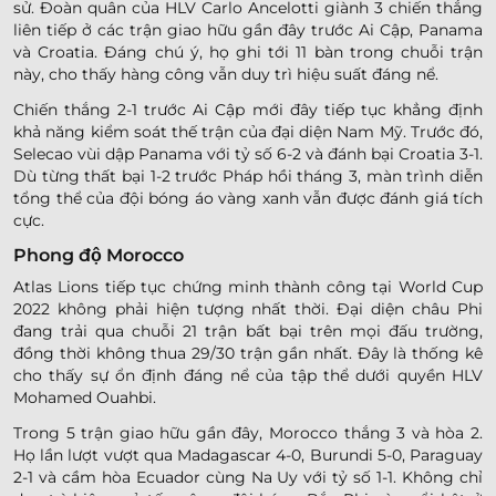
sử. Đoàn quân của HLV Carlo Ancelotti giành 3 chiến thắng
liên tiếp ở các trận giao hữu gần đây trước Ai Cập, Panama
và Croatia. Đáng chú ý, họ ghi tới 11 bàn trong chuỗi trận
này, cho thấy hàng công vẫn duy trì hiệu suất đáng nể.
Chiến thắng 2-1 trước Ai Cập mới đây tiếp tục khẳng định
khả năng kiểm soát thế trận của đại diện Nam Mỹ. Trước đó,
Selecao vùi dập Panama với tỷ số 6-2 và đánh bại Croatia 3-1.
Dù từng thất bại 1-2 trước Pháp hồi tháng 3, màn trình diễn
tổng thể của đội bóng áo vàng xanh vẫn được đánh giá tích
cực.
Phong độ Morocco
Atlas Lions tiếp tục chứng minh thành công tại World Cup
2022 không phải hiện tượng nhất thời. Đại diện châu Phi
đang trải qua chuỗi 21 trận bất bại trên mọi đấu trường,
đồng thời không thua 29/30 trận gần nhất. Đây là thống kê
cho thấy sự ổn định đáng nể của tập thể dưới quyền HLV
Mohamed Ouahbi.
Trong 5 trận giao hữu gần đây, Morocco thắng 3 và hòa 2.
Họ lần lượt vượt qua Madagascar 4-0, Burundi 5-0, Paraguay
2-1 và cầm hòa Ecuador cùng Na Uy với tỷ số 1-1. Không chỉ