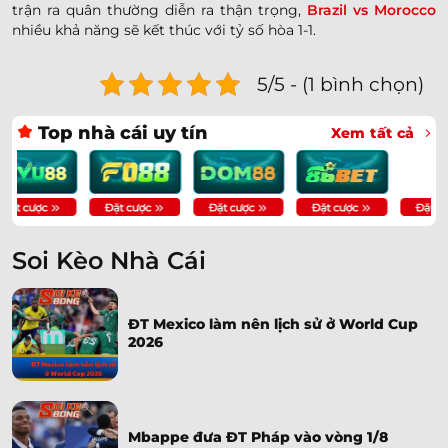
trận ra quân thường diễn ra thận trọng,
Brazil vs Morocco
nhiều khả năng sẽ kết thúc với tỷ số hòa 1-1.
5/5 - (1 bình chọn)
Top nhà cái uy tín
Xem tất cả
Soi Kèo Nhà Cái
ĐT Mexico làm nên lịch sử ở World Cup
2026
Mbappe đưa ĐT Pháp vào vòng 1/8