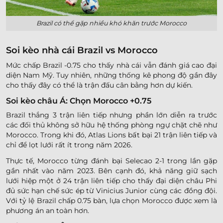
Brazil có thể gặp nhiều khó khăn trước Morocco
Soi kèo nhà cái Brazil vs Morocco
Mức chấp Brazil -0.75 cho thấy nhà cái vẫn đánh giá cao đại
diện Nam Mỹ. Tuy nhiên, những thống kê phong độ gần đây
cho thấy đây có thể là trận đấu cân bằng hơn dự kiến.
Soi kèo châu Á: Chọn Morocco +0.75
Brazil thắng 3 trận liên tiếp nhưng phần lớn diễn ra trước
các đối thủ không sở hữu hệ thống phòng ngự chặt chẽ như
Morocco. Trong khi đó, Atlas Lions bất bại 21 trận liên tiếp và
chỉ để lọt lưới rất ít trong năm 2026.
Thực tế, Morocco từng đánh bại Selecao 2-1 trong lần gặp
gần nhất vào năm 2023. Bên cạnh đó, khả năng giữ sạch
lưới hiệp một ở 24 trận liên tiếp cho thấy đại diện châu Phi
đủ sức hạn chế sức ép từ Vinicius Junior cùng các đồng đội.
Với tỷ lệ Brazil chấp 0.75 bàn, lựa chọn Morocco được xem là
phương án an toàn hơn.