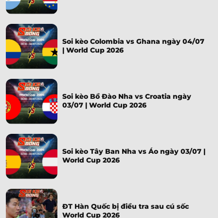
Soi kèo Colombia vs Ghana ngày 04/07
| World Cup 2026
Soi kèo Bồ Đào Nha vs Croatia ngày
03/07 | World Cup 2026
Soi kèo Tây Ban Nha vs Áo ngày 03/07 |
World Cup 2026
ĐT Hàn Quốc bị điều tra sau cú sốc
World Cup 2026