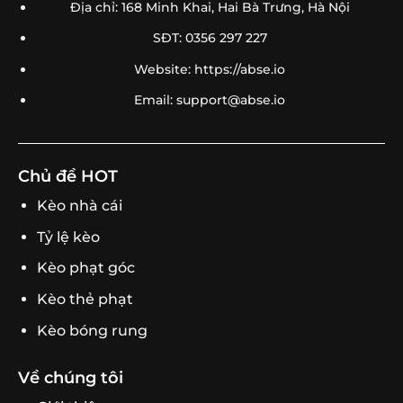
Địa chỉ: 168 Minh Khai, Hai Bà Trưng, Hà Nội
SĐT: 0356 297 227
Website: https://abse.io
Email:
support@abse.io
Chủ đề HOT
Kèo nhà cái
Tỷ lệ kèo
Kèo phạt góc
Kèo thẻ phạt
Kèo bóng rung
Về chúng tôi