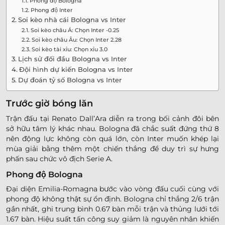
Phong độ Bologna
Phong độ Inter
Soi kèo nhà cái Bologna vs Inter
Soi kèo châu Á: Chọn Inter -0.25
Soi kèo châu Âu: Chọn Inter 2.28
Soi kèo tài xỉu: Chọn xỉu 3.0
Lịch sử đối đầu Bologna vs Inter
Đội hình dự kiến Bologna vs Inter
Dự đoán tỷ số Bologna vs Inter
Trước giờ bóng lăn
Trận đấu tại Renato Dall’Ara diễn ra trong bối cảnh đôi bên
sở hữu tâm lý khác nhau. Bologna đã chắc suất đứng thứ 8
nên động lực không còn quá lớn, còn Inter muốn khép lại
mùa giải bằng thêm một chiến thắng để duy trì sự hưng
phấn sau chức vô địch Serie A.
Phong độ Bologna
Đại diện Emilia-Romagna bước vào vòng đấu cuối cùng với
phong độ không thật sự ổn định. Bologna chỉ thắng 2/6 trận
gần nhất, ghi trung bình 0.67 bàn mỗi trận và thủng lưới tới
1.67 bàn. Hiệu suất tấn công suy giảm là nguyên nhân khiến