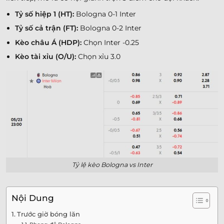
Tỷ số hiệp 1 (HT):
Bologna 0-1
Inter
Tỷ số cả trận (FT):
Bologna 0-2
Inter
Kèo châu Á (HDP):
Chọn Inter -0.25
Kèo tài xỉu (O/U):
Chọn xỉu 3.0
Tỷ lệ kèo Bologna vs Inter
Nội Dung
Trước giờ bóng lăn