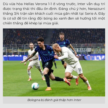
Dù vừa hòa Hellas Verona 1-1 ở vòng trước, Inter vẫn duy trì
được trạng thái thi đấu ổn định. Đáng chú ý hơn, Nerazzurri
thắng 3/4 trận sân khách cuối mùa gần nhất tại Serie A. Đây
là cơ sở để tin rằng đội bóng áo xanh đen sẽ hướng tới một
chiến thắng để khép lại mùa giải.
Bologna bị đánh giá thấp hơn Inter