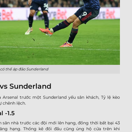
có thể áp đảo Sunderland
 vs Sunderland
a Arsenal trước một Sunderland yếu sân khách, Tỷ lệ kèo
ự chênh lệch.
l -1.5
n sân nhà trước các đội mới lên hạng, đồng thời bất bại 43
hăng hạng. Thống kê đối đầu cũng ủng hộ cửa trên khi