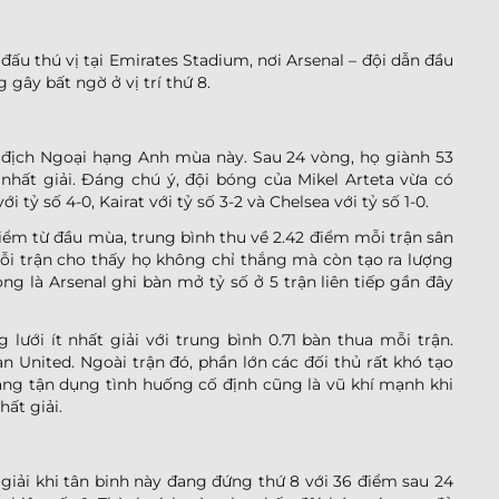
u thú vị tại Emirates Stadium, nơi Arsenal – đội dẫn đầu
gây bất ngờ ở vị trí thứ 8.
ô địch Ngoại hạng Anh mùa này. Sau 24 vòng, họ giành 53
 nhất giải. Đáng chú ý, đội bóng của Mikel Arteta vừa có
i tỷ số 4-0, Kairat với tỷ số 3-2 và Chelsea với tỷ số 1-0.
điểm từ đầu mùa, trung bình thu về 2.42 điểm mỗi trận sân
mỗi trận cho thấy họ không chỉ thắng mà còn tạo ra lượng
ng là Arsenal ghi bàn mở tỷ số ở 5 trận liên tiếp gần đây
lưới ít nhất giải với trung bình 0.71 bàn thua mỗi trận.
an United. Ngoài trận đó, phần lớn các đối thủ rất khó tạo
 năng tận dụng tình huống cố định cũng là vũ khí mạnh khi
hất giải.
giải khi tân binh này đang đứng thứ 8 với 36 điểm sau 24