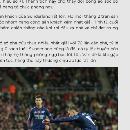
, hiệu số +1. Thành tích này cho thấy đội bóng áo sọc đỏ
khả năng tổ chức phòng ngự.
sân khách của Sunderland rất lớn. Họ mới thắng 2 trận sân
huộc nhóm hàng công sân khách kém nhất giải. Tính từ cuối
hêm chiến thắng nào khi thi đấu xa nhà và chỉ đạt trung
ố pha cứu thua nhiều nhất giải với 76 lần cản phá, tỷ lệ
giữ sạch lưới. Sunderland cũng là đội có tỷ lệ chuyển hóa
o thấy hệ thống phòng ngự bọc lót tốt. Vấn đề là khi gặp
n tục, hàng thủ này thường chịu áp lực rất lớn.