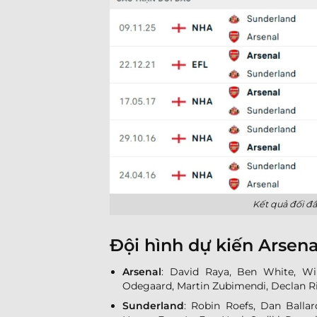
Kết quả đối đ
Đội hình dự kiến Arsen
Arsenal
: David Raya, Ben White, Wil
Odegaard, Martin Zubimendi, Declan Ric
Sunderland
: Robin Roefs, Dan Ballar