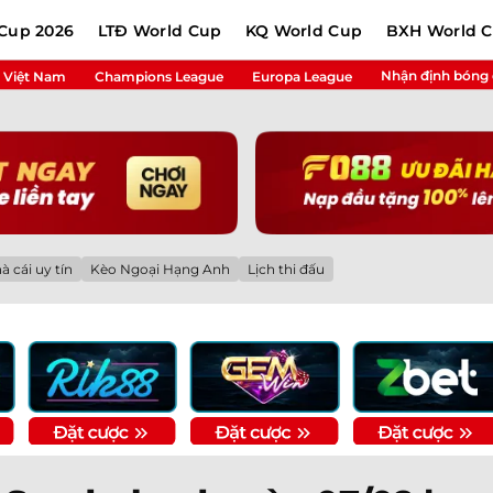
Cup 2026
LTĐ World Cup
KQ World Cup
BXH World 
Nhận định bóng
Việt Nam
Champions League
Europa League
à cái uy tín
Kèo Ngoại Hạng Anh
Lịch thi đấu