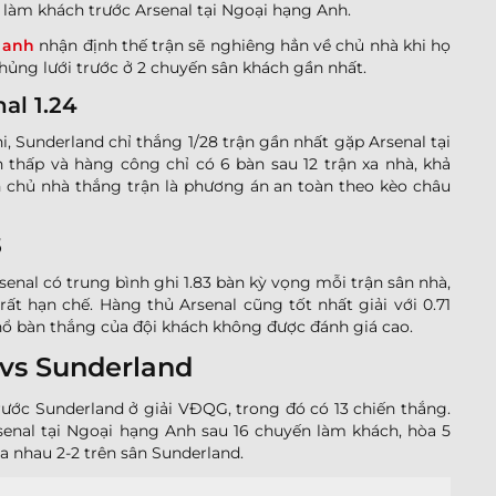
làm khách trước Arsenal tại Ngoại hạng Anh.
g anh
nhận định thế trận sẽ nghiêng hẳn về chủ nhà khi họ
hủng lưới trước ở 2 chuyến sân khách gần nhất.
al 1.24
hi, Sunderland chỉ thắng 1/28 trận gần nhất gặp Arsenal tại
 thấp và hàng công chỉ có 6 bàn sau 12 trận xa nhà, khả
n chủ nhà thắng trận là phương án an toàn theo kèo châu
5
rsenal có trung bình ghi 1.83 bàn kỳ vọng mỗi trận sân nhà,
ất hạn chế. Hàng thủ Arsenal cũng tốt nhất giải với 0.71
nổ bàn thắng của đội khách không được đánh giá cao.
 vs Sunderland
 trước Sunderland ở giải VĐQG, trong đó có 13 chiến thắng.
senal tại Ngoại hạng Anh sau 16 chuyến làm khách, hòa 5
òa nhau 2-2 trên sân Sunderland.