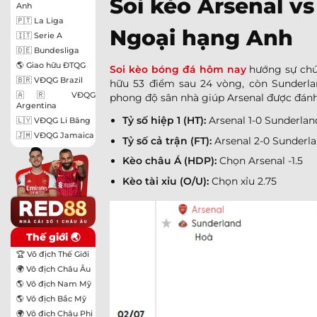
Soi kèo Arsenal v
Anh
🇵🇹 La Liga
Ngoại hạng Anh
🇮🇹 Serie A
🇩🇪 Bundesliga
🌎 Giao hữu ĐTQG
Soi kèo bóng đá hôm nay
hướng sự chú 
🇧🇷 VĐQG Brazil
hữu 53 điểm sau 24 vòng, còn Sunderl
🇦🇷 VĐQG
phong độ sân nhà giúp Arsenal được đánh 
Argentina
Tỷ số hiệp 1 (HT):
Arsenal 1-0
Sunderlan
🇱🇾 VĐQG Li Băng
🇯🇲 VĐQG Jamaica
Tỷ số cả trận (FT):
Arsenal 2-0
Sunderl
Kèo châu Á (HDP):
Chọn Arsenal -1.5
Kèo tài xỉu (O/U):
Chọn xỉu 2.75
Thế giới 🌏
🏆 Vô địch Thế Giới
🌍️ Vô địch Châu Âu
🌎️️ Vô địch Nam Mỹ
🌎️ Vô địch Bắc Mỹ
🌍️️ Vô địch Châu Phi